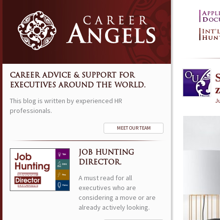
CAREER ADVICE & SUPPORT FOR
EXECUTIVES AROUND THE WORLD.
This blog is written by experienced HR
Ju
professionals.
MEET OUR TEAM
JOB HUNTING
DIRECTOR.
A must read for all
executives who are
considering a move or are
already actively looking.