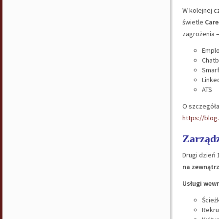
W kolejnej c
świetle
Care
zagrożenia –
Emplo
Chatb
Smarf
Linke
ATS
O szczegółac
https://blo
Zarządz
Drugi dzień
na zewnątrz
Usługi wewn
Ścieżk
Rekru