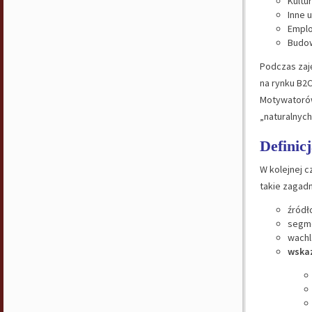
Kultu
Inne 
Emplo
Budow
Podczas zaj
na rynku B2C
Motywatorów 
„naturalnych
Definic
W kolejnej c
takie zagadn
źródł
segm
wachl
wskaz