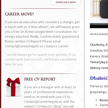
DOWNLOAD E-BOOK
CAREER MOVE?
If you are an executive who considers a change, get
in touch with us. If time allows*, we will happily grant
you a free 20-30 min Google Meet consultation. No
Studia podypl
strings attached. Really. Confidentiality guaranteed.
Bonus: written CV Report! Please email:
Chatboty, A
Contact@CareerAngels.eu / Subject: Career.
trendów, kt
* we will always go for quality over quantity. If our
Kariery dzia
current work load permits, we'll make non-billable
Tematyką os
time for you.
własny rozw
Dbałość
FREE CV REPORT
Pierwszy dz
If you are a manager with at least 10
years of professional experience,
grupowego. 
send us an email with your CV to
Rozwó
Contact@CareerAngels.eu with the
Zast
subject “CV Report / Blog”. You will