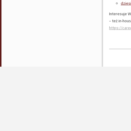
dzies
Interesuje W
– też in-hous
https://car