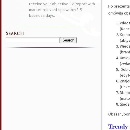
receive your objective CV Report with
Po prezenta
market-relevant tips within 3-5
omówiła
obs
business days.
Wiedz
(Konc
SEARCH
Komp
(akty
Search
Wiedz
for:
(bran
Umiej
(zwła
Dobra
(edyt
Znajo
(Linke
Dbało
(mate
Śledz
Obszar „bonu
Trendy 