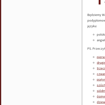
Będziemy Wa
podyplomo
języku:
polsk
angie
PS. Przeczyt
pier
drugi
trzec
czwa
piąty
szós
siód
ósm
dziew