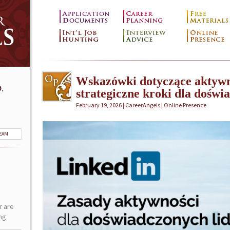
Wskazówki dotyczące aktywn
.
strategiczne kroki dla doświ
February 19, 2026 | CareerAngels |
Online Presence
TEAM
r are
ng.