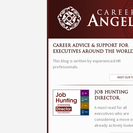
CAREER ADVICE & SUPPORT FOR
EXECUTIVES AROUND THE WORLD
This blog is written by experienced HR
professionals.
MEET OUR 
JOB HUNTING
DIRECTOR.
A must read for all
executives who are
considering a move o
already actively looki