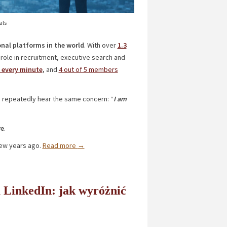
als
nal platforms in the world
. With over
1.3
l role in recruitment, executive search and
 every minute
, and
4 out of 5 members
repeatedly hear the same concern: “
I am
re
.
ew years ago.
Read more
→
 LinkedIn: jak wyróżnić