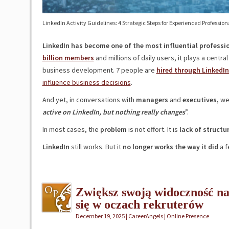
LinkedIn Activity Guidelines: 4 Strategic Steps for Experienced Profession
LinkedIn has become one of the most influential professio
billion members
and millions of daily users, it plays a centra
business development. 7 people are
hired through LinkedIn
influence business decisions
.
And yet, in conversations with
managers
and
executives,
we 
active on LinkedIn, but nothing really changes
”.
In most cases, the
problem
is not effort. It is
lack of structu
LinkedIn
still works. But it
no longer works the way it did
a f
Zwiększ swoją widoczność na
się w oczach rekruterów
December 19, 2025 | CareerAngels |
Online Presence