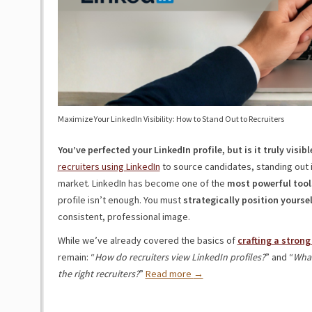
Maximize Your LinkedIn Visibility: How to Stand Out to Recruiters
You’ve perfected your LinkedIn profile, but is it truly visibl
recruiters using LinkedIn
to source candidates, standing out i
market. LinkedIn has become one of the
most powerful tool
profile isn’t enough. You must
strategically position yourse
consistent, professional image.
While we’ve already covered the basics of
crafting a strong
remain: “
How do recruiters view LinkedIn profiles?
” and “
What
the right recruiters?
”
Read more
→