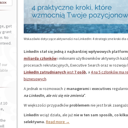
-BOOK
ge, get
ly grant
n. No
Wskazówki dotyczące aktywności na LinkedIn: 4 strategiczne kroki dla
anteed.
LinkedIn stał się jedną z najbardziej wpływowych platfo
miliarda członków
i milionami użytkowników aktywnych każ
f our
procesach rekrutacyjnych, Executive Search oraz w rozwoju
lable
LinkedIn zatrudnianych
jest
7 osób
, a
4 na 5 członków ma r
biznesowych
.
A jednak w rozmowach z
managerami
i
executives
regularni
na LinkedIn, ale nic się nie zmienia
”.
st 10
W większości przypadków
problemem
nie jest brak zaangaż
ce,
o
LinkedIn
wciąż działa, ale już
nie w ten sam sposób
,
co kilka
the
selektywna.
Read more
→
ill