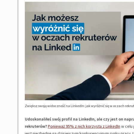
Zwiększ swoją widoczność na LinkedIn: jak wyróżnić się w oczach rekru
Udoskonaliłeś swój profil na LinkedIn, ale czy jest on na
rekruterów?
Ponieważ 95% z nich korzysta z LinkedIn
w celu 
jest niezbędne na dzisiejszym konkurencyjnym rynku pracy. L