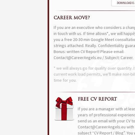
DOWNLOAD E
CAREER MOVE?
If you are an executive who considers a chan
in touch with us. If time allows*, we will happi
you a free 20-30 min Google Meet consultatio
strings attached. Really. Confidentiality guar
Bonus: written CV Report! Please email:
Contact@CareerAngels.eu / Subject: Career.
* we will always go for quality over quantity. I
current work load permits, we'll make non-bil
time for you.
FREE CV REPORT
If you are a manager with at lea
years of professional experien
send us an email with your CV t
Contact@CareerAngels.eu with 
subject “CV Report / Blog”. You w