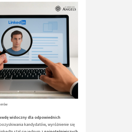
terów
prawdę widoczny dla odpowiednich
pozyskiwania kandydatów, wyróżnienie się
inkedIn stał się jednym z
najpotężniejszych