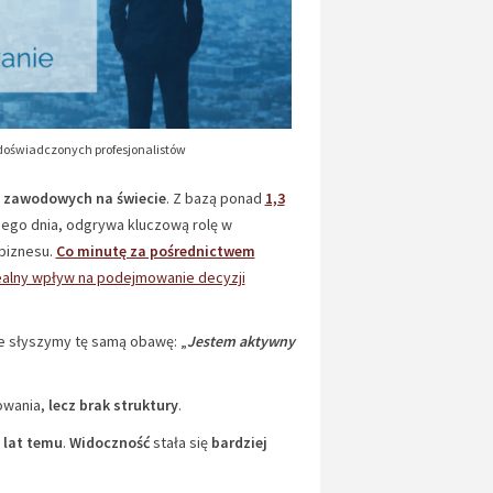
 doświadczonych profesjonalistów
rm zawodowych na świecie
. Z bazą ponad
1,3
dego dnia, odgrywa kluczową rolę w
 biznesu.
Co minutę za pośrednictwem
ealny wpływ na podejmowanie decyzji
e słyszymy tę samą obawę: „
Jestem aktywny
owania,
lecz brak struktury
.
 lat temu
.
Widoczność
stała się
bardziej