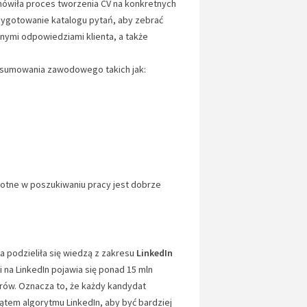
mówiła proces tworzenia CV na konkretnych
rzygotowanie katalogu pytań, aby zebrać
ionymi odpowiedziami klienta, a także
dsumowania zawodowego takich jak:
stotne w poszukiwaniu pracy jest dobrze
ra podzieliła się wiedzą z zakresu
LinkedIn
i na LinkedIn pojawia się ponad 15 mln
erów. Oznacza to, że każdy kandydat
ątem algorytmu LinkedIn, aby być bardziej