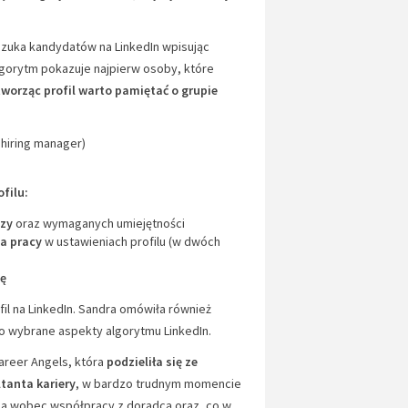
zuka kandydatów na LinkedIn wpisując
gorytm pokazuje najpierw osoby, które
tworząc profil warto pamiętać o grupie
 hiring manager)
filu:
czy
oraz wymaganych umiejętności
a pracy
w ustawieniach profilu (w dwóch
cę
l na LinkedIn. Sandra omówiła również
 wybrane aspekty algorytmu LinkedIn.
Career Angels, która
podzieliła się ze
tanta kariery
, w bardzo trudnym momencie
ia wobec współpracy z doradcą oraz, co w