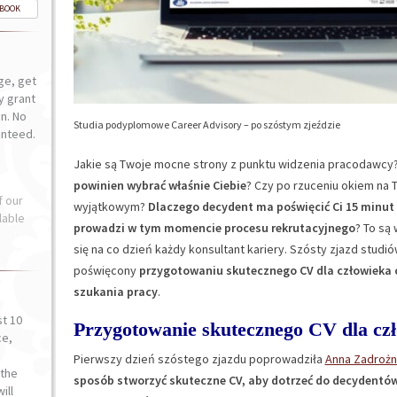
-BOOK
ge, get
ly grant
n. No
Studia podyplomowe Career Advisory – po szóstym zjeździe
anteed.
Jakie są Twoje mocne strony z punktu widzenia pracodawcy
powinien wybrać właśnie Ciebie
? Czy po rzuceniu okiem na 
f our
wyjątkowym?
Dlaczego decydent ma poświęcić Ci 15 minut 
lable
prowadzi w tym momencie procesu rekrutacyjnego
? To są
się na co dzień każdy konsultant kariery. Szósty zjazd stu
poświęcony
przygotowaniu skutecznego CV dla człowieka o
szukania pracy
.
st 10
Przygotowanie skutecznego CV dla cz
ce,
o
Pierwszy dzień szóstego zjazdu poprowadziła
Anna Zadrożn
the
sposób stworzyć skuteczne CV, aby dotrzeć do decydentów,
ill