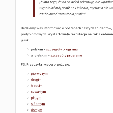
„Mimo tego, że na co dzień rekrutuję, nie wpadłam
wypełniać mój profil na LinkedIn, myśląc o słowa
zdefiniować ustawienia profilu”.
Będziemy Was informować o postępach naszych studentów, 
podyplomowych.
Wystartowała rekrutacja na rok akademic
języku:
polskim –
szczegóły programu
angielskim –
szczegóły programu
PS. Przeczytaj więcej o zjeździe:
pierwszym
drugim
trzecim
czwartym
piątym
siódmym
ósmym