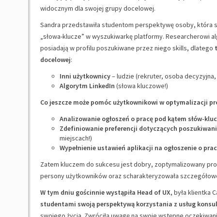
widocznym dla swojej grupy docelowej.
Sandra przedstawiła studentom perspektywę osoby, która s
„słowa-klucze” w wyszukiwarkę platformy. Researcherowi al
posiadają w profilu poszukiwane przez niego skills, dlatego
docelowej
:
Inni użytkownicy
– ludzie (rekruter, osoba decyzyjna,
Algorytm LinkedIn
(słowa kluczowe!)
Co jeszcze może pomóc użytkownikowi w optymalizacji pro
Analizowanie ogłoszeń o pracę pod kątem słów-klu
Zdefiniowanie preferencji dotyczących poszukiwani
miejscach!)
Wypełnienie ustawień aplikacji na ogłoszenie o pra
Zatem kluczem do sukcesu jest dobry, zoptymalizowany profi
persony użytkowników oraz scharakteryzowała szczegółowo
W tym dniu gościnnie wystąpiła Head of UX
, była klientka 
studentami swoją perspektywą korzystania z usług konsul
swojego życia. Zwróciła uwagę na swoje wstępne oczekiwan