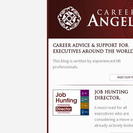
CAREER ADVICE & SUPPORT FOR
EXECUTIVES AROUND THE WORLD
This blog is written by experienced HR
professionals.
MEET OUR 
JOB HUNTING
DIRECTOR.
A must read for all
executives who are
considering a move o
already actively looki