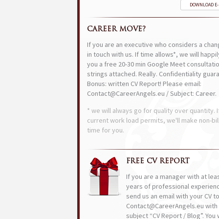
DOWNLOAD E
CAREER MOVE?
If you are an executive who considers a chan
in touch with us. If time allows*, we will happi
you a free 20-30 min Google Meet consultatio
strings attached. Really. Confidentiality guar
Bonus: written CV Report! Please email:
Contact@CareerAngels.eu / Subject: Career.
* we will always go for quality over quantity. I
current work load permits, we'll make non-bil
time for you.
FREE CV REPORT
If you are a manager with at lea
years of professional experien
send us an email with your CV t
Contact@CareerAngels.eu with 
subject “CV Report / Blog”. You w