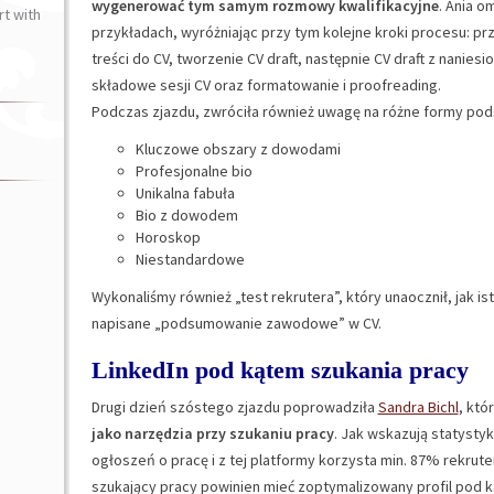
wygenerować tym samym rozmowy kwalifikacyjne
. Ania o
t with
przykładach, wyróżniając przy tym kolejne kroki procesu: p
treści do CV, tworzenie CV draft, następnie CV draft z nanies
składowe sesji CV oraz formatowanie i proofreading.
Podczas zjazdu, zwróciła również uwagę na różne formy po
Kluczowe obszary z dowodami
Profesjonalne bio
Unikalna fabuła
Bio z dowodem
Horoskop
Niestandardowe
Wykonaliśmy również „test rekrutera”, który unaocznił, jak i
napisane „podsumowanie zawodowe” w CV.
LinkedIn pod kątem szukania pracy
Drugi dzień szóstego zjazdu poprowadziła
Sandra Bichl
, któ
jako narzędzia przy szukaniu pracy
. Jak wskazują statystyk
ogłoszeń o pracę i z tej platformy korzysta min. 87% rekrut
szukający pracy powinien mieć zoptymalizowany profil pod k