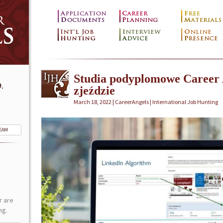
Studia podyplomowe Career 
.
zjeździe
March 18, 2022 | CareerAngels |
International Job Hunting
TEAM
r are
ng.