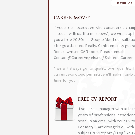
DOWNLOAD E
CAREER MOVE?
If you are an executive who considers a chan
in touch with us. If time allows*, we will happi
you a free 20-30 min Google Meet consultatio
strings attached. Really. Confidentiality guar
Bonus: written CV Report! Please email:
Contact@CareerAngels.eu / Subject: Career.
* we will always go for quality over quantity. I
current work load permits, we'll make non-bil
time for you.
FREE CV REPORT
If you are a manager with at lea
years of professional experien
send us an email with your CV t
Contact@CareerAngels.eu with 
subject “CV Report / Blog”. You w