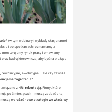
koleń
(w tym webinary i wykłady stacjonarne)
rakcie i po spotkaniach rozmawiamy z
le monitorujemy rynek pracy i omawiamy
 oraz kadrą kierowniczą, aby być na bieżąco
 rewolucyjne, ewolucyjne… ale czy zawsze
encjalne zagrożenia
?
e związane z
HR
i
rekrutacją
. Firmy, które
nują po 3 miesiącach – muszą zadbać o to,
: muszą
wdrażać nowe strategie we właściwy