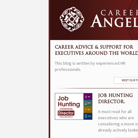
CAREER ADVICE & SUPPORT FOR
EXECUTIVES AROUND THE WORLD
This blog is written by experienced HR
professionals.
MEET OUR 
JOB HUNTING
DIRECTOR.
A must read for all
executives who are
considering a move o
already actively looki