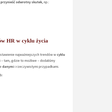
ą
przynieść odwrotny skutek
, np.:
ów HR w cyklu życia
stawienie najważniejszych trendów w
cyklu
 – tam, gdzie to możliwe – dodaliśmy
te
danymi
i rzeczywistymi przypadkami.
b: