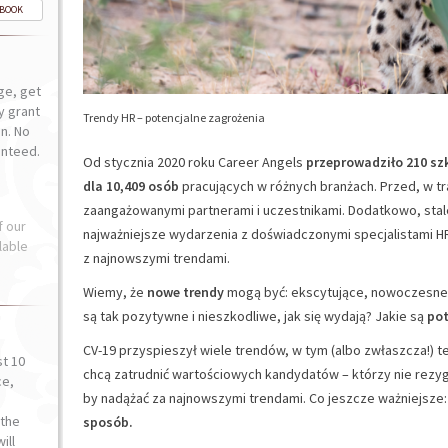
-BOOK
ge, get
ly grant
Trendy HR – potencjalne zagrożenia
n. No
anteed.
Od stycznia 2020 roku Career Angels
przeprowadziło 210 sz
dla 10,409 osób
pracujących w różnych branżach. Przed, w t
zaangażowanymi partnerami i uczestnikami. Dodatkowo, sta
f our
najważniejsze wydarzenia z doświadczonymi specjalistami HR
lable
z najnowszymi trendami.
Wiemy, że
nowe trendy
mogą być: ekscytujące, nowoczesne,
są tak pozytywne i nieszkodliwe, jak się wydają? Jakie są
pot
CV-19 przyspieszył wiele trendów, w tym (albo zwłaszcza!) t
st 10
chcą zatrudnić wartościowych kandydatów – którzy nie rezyg
ce,
by nadążać za najnowszymi trendami. Co jeszcze ważniejsze
o
the
sposób.
ill