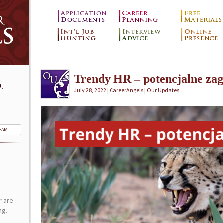
Trendy HR – potencjalne zag
.
July 28, 2022 | CareerAngels |
Our Updates
TEAM
r are
ng.