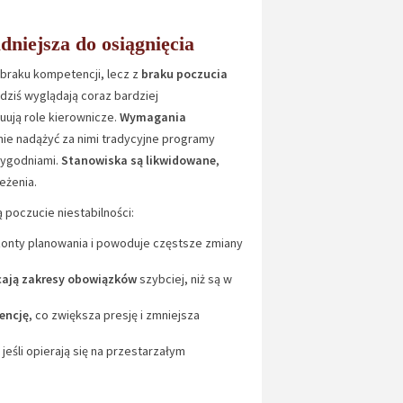
dniejsza do osiągnięcia
z braku kompetencji, lecz z
braku poczucia
, dziś wyglądają coraz bardziej
luują role kierownicze.
Wymagania
anie nadążyć za nimi tradycyjne programy
 tygodniami.
Stanowiska są likwidowane
,
eżenia.
 poczucie niestabilności:
zonty planowania i powoduje częstsze zmiany
łcają zakresy obowiązków
szybciej, niż są w
encję
, co zwiększa presję i zmniejsza
, jeśli opierają się na przestarzałym