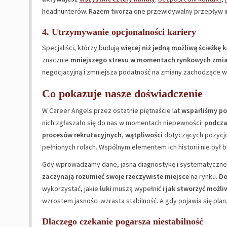
headhunterów. Razem tworzą one przewidywalny przepływ inf
4. Utrzymywanie opcjonalności kariery
Specjaliści, którzy budują
więcej niż jedną możliwą ścieżkę k
znacznie
mniejszego stresu w momentach rynkowych zmi
negocjacyjną i zmniejsza podatność na zmiany zachodzące w j
Co pokazuje nasze doświadczenie
W Career Angels przez ostatnie piętnaście lat
wsparliśmy po
nich zgłaszało się do nas w momentach niepewności:
podcza
procesów rekrutacyjnych
,
wątpliwości
dotyczących pozycj
pełnionych rolach. Wspólnym elementem ich historii nie był br
Gdy wprowadzamy dane, jasną diagnostykę i systematyczne 
zaczynają rozumieć swoje rzeczywiste miejsce
na rynku.
Do
wykorzystać, jakie
luki
muszą wypełnić i
jak stworzyć możli
wzrostem jasności wzrasta stabilność. A gdy pojawia się plan
Dlaczego czekanie pogarsza niestabilność