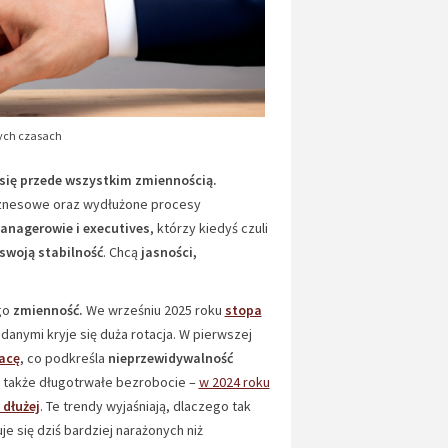
nych czasach
 się przede wszystkim zmiennością.
biznesowe oraz wydłużone procesy
anagerowie i executives
, którzy kiedyś czuli
swoją stabilność
. Chcą
jasności,
ego
zmienność.
We wrześniu 2025 roku
stopa
 danymi kryje się duża rotacja. W pierwszej
racę
, co podkreśla
nieprzewidywalność
także długotrwałe bezrobocie –
w 2024 roku
 dłużej
. Te trendy wyjaśniają, dlaczego tak
e się dziś bardziej narażonych niż