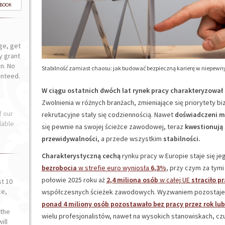
-BOOK
ge, get
ly grant
n. No
Stabilność zamiast chaosu: jak budować bezpieczną karierę w niepew
anteed.
W ciągu ostatnich dwóch lat rynek pracy charakteryzował
Zwolnienia w różnych branżach, zmieniające się priorytety 
f our
rekrutacyjne stały się codziennością. Nawet
doświadczeni m
lable
się pewnie na swojej ścieżce zawodowej, teraz
kwestionują 
przewidywalności,
a przede wszystkim
stabilności.
Charakterystyczną cechą
rynku pracy w Europie staje się j
bezrobocia
w strefie euro wyniosła
6,3%
, przy czym za tymi
połowie 2025 roku aż
2,4 miliona osób
w całej UE
straciło p
st 10
ce,
współczesnych ścieżek zawodowych. Wyzwaniem pozostaje 
o
ponad 4 miliony osób pozostawało bez pracy przez rok lub
the
wielu profesjonalistów, nawet na wysokich stanowiskach, czuj
ill