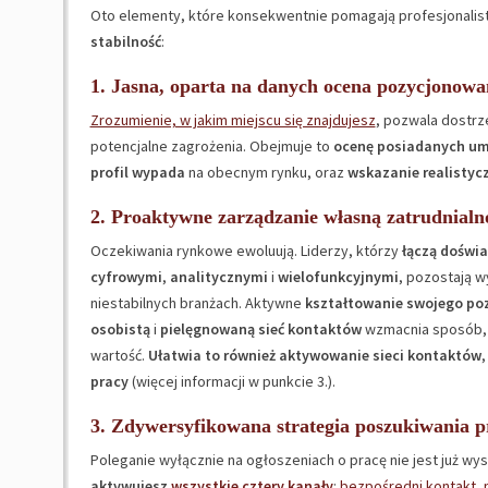
Oto elementy, które konsekwentnie pomagają profesjonali
stabilność
:
1. Jasna, oparta na danych ocena pozycjonowa
Zrozumienie, w jakim miejscu się znajdujesz
, pozwala dostrz
potencjalne zagrożenia. Obejmuje to
ocenę posiadanych um
profil wypada
na obecnym rynku, oraz
wskazanie realistyc
2. Proaktywne zarządzanie własną zatrudnialn
Oczekiwania rynkowe ewoluują. Liderzy, którzy
łączą doświ
cyfrowymi
,
analitycznymi
i
wielofunkcyjnymi
, pozostają w
niestabilnych branżach. Aktywne
kształtowanie swojego po
osobistą
i
pielęgnowaną sieć kontaktów
wzmacnia sposób, w
wartość.
Ułatwia to również aktywowanie sieci kontaktów
,
pracy
(więcej informacji w punkcie 3.).
3. Zdywersyfikowana strategia poszukiwania p
Poleganie wyłącznie na ogłoszeniach o pracę nie jest już wy
aktywujesz
wszystkie cztery kanały
:
bezpośredni kontakt
,