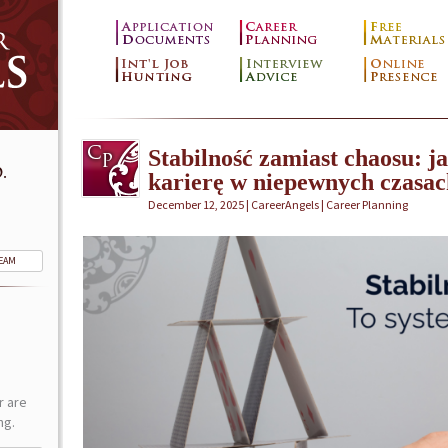
Stabilność zamiast chaosu: 
.
karierę w niepewnych czasac
December 12, 2025 | CareerAngels |
Career Planning
TEAM
r are
ng.