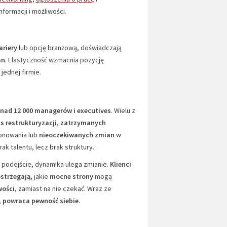
ormacji i możliwości.
ariery
lub opcję branżową, doświadczają
an
. Elastyczność wzmacnia pozycję
ednej firmie.
nad 12 000 managerów i executives
. Wielu z
s restrukturyzacji
,
zatrzymanych
onowania lub
nieoczekiwanych zmian
w
ak talentu, lecz brak struktury.
podejście, dynamika ulega zmianie.
Klienci
strzegają,
jakie
mocne strony
mogą
wości
, zamiast na nie czekać. Wraz ze
,
powraca pewność siebie
.