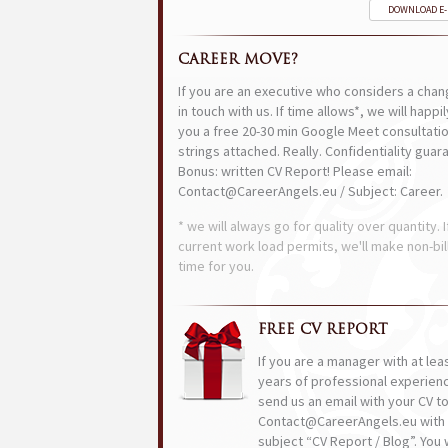
DOWNLOAD E
CAREER MOVE?
If you are an executive who considers a chan
in touch with us. If time allows*, we will happi
you a free 20-30 min Google Meet consultatio
strings attached. Really. Confidentiality guar
Bonus: written CV Report! Please email:
Contact@CareerAngels.eu / Subject: Career.
* we will always go for quality over quantity. I
current work load permits, we'll make non-bil
time for you.
FREE CV REPORT
If you are a manager with at lea
years of professional experien
send us an email with your CV t
Contact@CareerAngels.eu with 
subject “CV Report / Blog”. You w