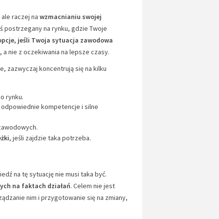
 ale raczej na
wzmacnianiu swojej
teś postrzegany na rynku, gdzie Twoje
opcje, jeśli Twoja sytuacja zawodowa
i, a nie z oczekiwania na lepsze czasy.
e, zazwyczaj koncentrują się na kilku
o rynku.
 odpowiednie kompetencje i silne
 zawodowych.
eżki
, jeśli zajdzie taka potrzeba.
ź na tę sytuację nie musi taka być.
ych na faktach działań
. Celem nie jest
ządzanie nim i przygotowanie się na zmiany,