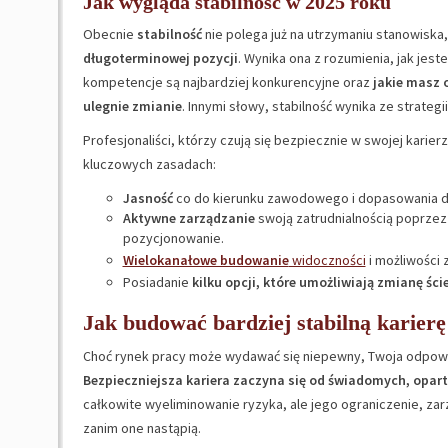
Jak wygląda stabilność w 2025 roku
Obecnie
stabilność
nie polega już na utrzymaniu stanowiska,
długoterminowej pozycji
. Wynika ona z rozumienia, jak jes
kompetencje są najbardziej konkurencyjne oraz
jakie masz 
ulegnie zmianie
. Innymi słowy, stabilność wynika ze strategi
Profesjonaliści, którzy czują się bezpiecznie w swojej karierz
kluczowych zasadach:
Jasność
co do kierunku zawodowego i dopasowania d
Aktywne zarządzanie
swoją zatrudnialnością poprzez
pozycjonowanie.
Wielokanałowe budowanie
widoczności
i możliwości
Posiadanie
kilku opcji, które umożliwiają zmianę ści
Jak budować bardziej stabilną karierę
Choć rynek pracy może wydawać się niepewny, Twoja odpowied
Bezpieczniejsza kariera zaczyna się od świadomych, opart
całkowite wyeliminowanie ryzyka, ale jego ograniczenie, zar
zanim one nastąpią.