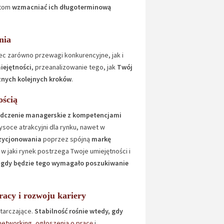
stom
wzmacniać ich długoterminową
nia
ec zarówno przewagi konkurencyjne, jak i
iejętności
, przeanalizowanie tego, jak
Twój
znych kolejnych kroków
.
ością
adczenie managerskie z kompetencjami
ysoce atrakcyjni dla rynku, nawet w
zycjonowania
poprzez spójną
markę
 jaki rynek postrzega Twoje umiejętności i
gdy będzie tego wymagało poszukiwanie
racy i rozwoju kariery
starczające.
Stabilność rośnie wtedy, gdy
networking
,
ogłoszenia o pracę
i