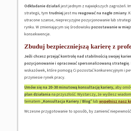
Odkładanie działań
jest jednym z największych zagrożeń. I
strategii, tym
trudniej
jest mu
reagować na nagłe zmiany
. 
utracone szanse, nieprecyzyjne pozycjonowanie lub strateg
rynku. W zmieniającym się środowisku
pozostawanie w miejs
konsekwencje.
Zbuduj bezpieczniejszą karierę z pro
Jeśli chcesz przejąć kontrolę nad stabilnością swojej kari
pozycjonowanie i opracować spersonalizowaną strategię
.
wskazówek, które pomogą Ci pozostać konkurencyjnym i pewn
przyniesie rynek pracy.
Umów się na 20-30 minutową konsultację kariery
, aby omó
plan działania
na przyszłość. Wystarczy, że wyślesz wiado
tematem „
Konsultacja Kariery / Blog
” lub
wypełnisz nasz k
Wczesne przygotowanie to sposób, by zamienić niepewność 