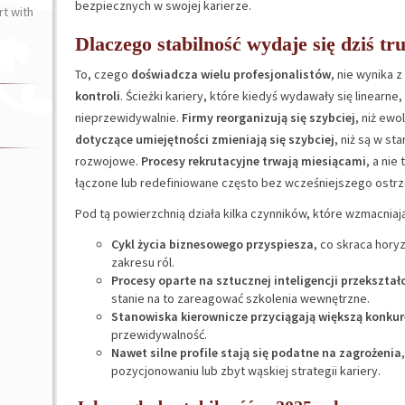
bezpiecznych w swojej karierze.
t with
Dlaczego stabilność wydaje się dziś tru
To, czego
doświadcza wielu profesjonalistów
, nie wynika 
kontroli
. Ścieżki kariery, które kiedyś wydawały się linearne
nieprzewidywalnie.
Firmy reorganizują się szybciej
, niż ewo
dotyczące umiejętności zmieniają się szybciej
, niż są w st
rozwojowe.
Procesy rekrutacyjne trwają miesiącami
, a nie
łączone lub redefiniowane często bez wcześniejszego ostrz
Pod tą powierzchnią działa kilka czynników, które wzmacniają
Cykl życia biznesowego przyspiesza
, co skraca hory
zakresu ról.
Procesy oparte na sztucznej inteligencji przekszta
stanie na to zareagować szkolenia wewnętrzne.
Stanowiska kierownicze przyciągają większą konkur
przewidywalność.
Nawet silne profile stają się podatne na zagrożenia
pozycjonowaniu lub zbyt wąskiej strategii kariery.