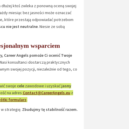
m dłużej ktoś zwleka z ponowną oceną swojej
Każdy miesiąc bez jasności może oznaczać
ie, które przestają odpowiadać potrzebom
cu nie jest neutralne
. Niesie ze sobą
fesjonalnym wsparciem
ery, Career Angels pomoże Ci ocenić Twoje
 Nasi konsultanci dostarczą praktycznych
ym swojej pozycji, niezależnie od tego, co
wić swoje
cele
zawodowe i uzyskać
jasny
mość na adres
Contact@CareerAngels.eu
z
rótki formularz
.
w strategię.
Zbudujmy tę stabilność razem.