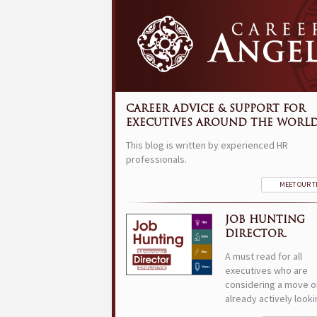
CAREER ADVICE & SUPPORT FOR
EXECUTIVES AROUND THE WORLD
This blog is written by experienced HR
professionals.
MEET OUR 
JOB HUNTING
DIRECTOR.
A must read for all
executives who are
considering a move o
already actively looki