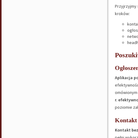
Przyjrzyjmy s
kroków:
konta
ogłos
netwo
headh
Poszuki
Ogłoszen
Aplikacja p
efektywnośc
omówionym p
r. efektywn
poziomie zal
Kontakt
Kontakt bez
pełni wykor