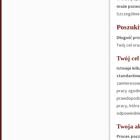
może pozwol
Szczególnie 
Poszuki
Długość pro
Twój cel ora
Twój cel
Istnieje ki
standardo
zainteresowa
pracy zgodn
prawdopodob
pracy, któr
odpowiedn
Twoja ak
Proces posz