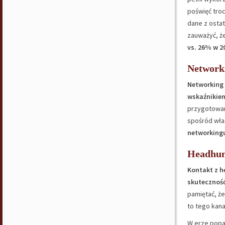
poświęć tro
dane z ostat
zauważyć, że
vs. 26% w 20
Network
Networking 
wskaźnikie
przygotowan
spośród wła
networkingu
Headhun
Kontakt z h
skutecznoś
pamiętać, ż
to tego kana
W erze popa