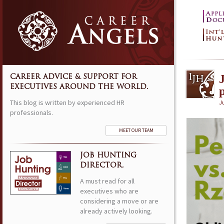
CAREER ADVICE & SUPPORT FOR
EXECUTIVES AROUND THE WORLD.
This blog is written by experienced HR
Ju
professionals.
MEET OUR TEAM
JOB HUNTING
DIRECTOR.
A must read for all
executives who are
considering a move or are
already actively looking.