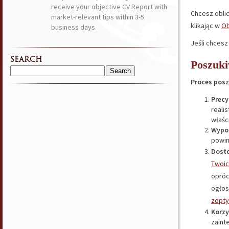
receive your objective CV Report with
Chcesz obli
market-relevant tips within 3-5
klikając w
Ob
business days.
Jeśli chcesz
SEARCH
Poszuki
Search
Proces posz
for:
Precy
reali
właśc
Wypoz
powin
Dosto
Twoic
opróc
ogłos
zopty
Korzy
zaint