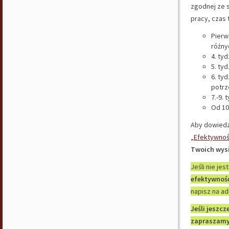
zgodnej ze 
pracy, czas
Pierw
różny
4. ty
5. ty
6. ty
potrz
7.-9. 
Od 10
Aby dowiedz
„Efektywnoś
Twoich wys
Jeśli nie je
efektywnoś
napisz na a
Jeśli jeszc
zapraszamy