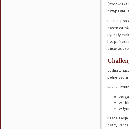
Środowiska 
przypadki
,
a
Dla nas pra
nasze założ
sygnały rynk
bezpośredni
doświadczo
Challen
Jedna z nas
pełne zaufa
W 2025 roku:
zorga
w któ
w ty
Każda sesja
pracy
, łącz