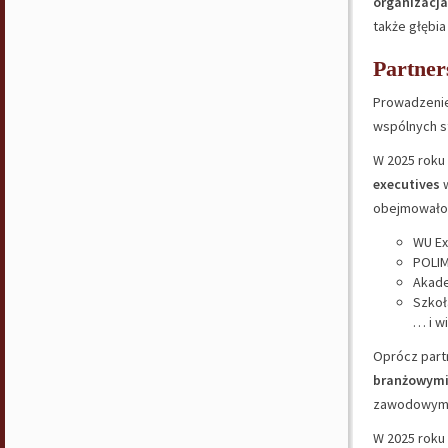
organizacj
także głębia
Partner
Prowadzenie
wspólnych s
W 2025 roku
executives
w
obejmowało t
WU Ex
POLIM
Akade
Szkoł
… i wi
Oprócz part
branżowym
zawodowymi
W 2025 roku