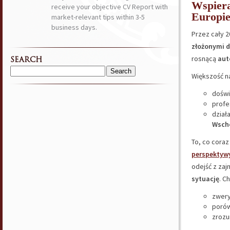
Wspiera
receive your objective CV Report with
Europi
market-relevant tips within 3-5
business days.
Przez cały 
złożonymi 
rosnącą
aut
SEARCH
Search
Większość n
for:
doświ
profe
dział
Wsch
To, co coraz
perspektywy
odejść z za
sytuację
. C
zwery
porów
zrozu