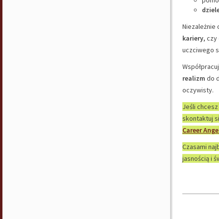
pomo
dziel
Niezależnie 
kariery
, czy
uczciwego s
Współpracuj
realizm
do d
oczywisty.
Jeśli chces
skontaktuj 
Career Ange
Czasami najb
jasnością i 