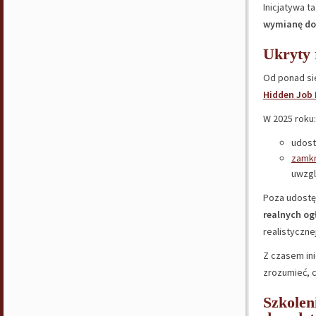
Inicjatywa 
wymianę do
Ukryty 
Od ponad si
Hidden Job
W 2025 roku:
udost
zamkn
uwzgl
Poza udostę
realnych og
realistyczne
Z czasem ini
zrozumieć, 
Szkolen