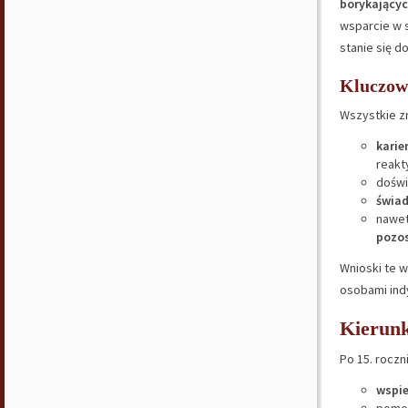
borykającyc
wsparcie w s
stanie się d
Kluczowe
Wszystkie z
karie
reakt
doświ
świa
nawet
pozos
Wnioski te w
osobami indy
Kierunk
Po 15. roczn
wspie