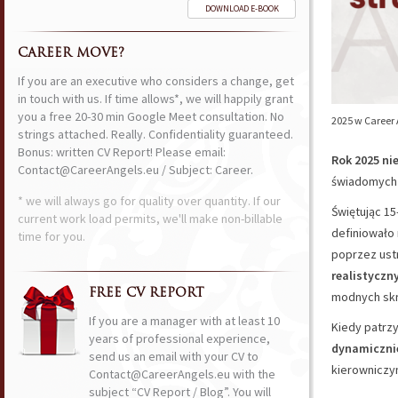
DOWNLOAD E-BOOK
CAREER MOVE?
If you are an executive who considers a change, get
in touch with us. If time allows*, we will happily grant
you a free 20-30 min Google Meet consultation. No
2025 w Career 
strings attached. Really. Confidentiality guaranteed.
Bonus: written CV Report! Please email:
Rok 2025 ni
Contact@CareerAngels.eu / Subject: Career.
świadomych
* we will always go for quality over quantity. If our
Świętując 15
current work load permits, we'll make non-billable
definiowało
time for you.
poprzez us
realistyczn
FREE CV REPORT
modnych skr
If you are a manager with at least 10
Kiedy patrzy
years of professional experience,
dynamicznie
send us an email with your CV to
kierownicz
Contact@CareerAngels.eu with the
subject “CV Report / Blog”. You will