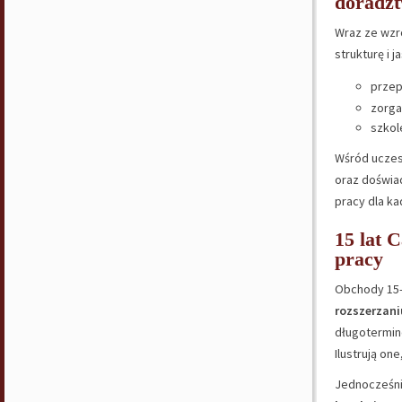
doradzt
Wraz ze wzr
strukturę i 
przep
zorga
szkol
Wśród uczest
oraz doświa
pracy dla ka
15 lat 
pracy
Obchody 15-l
rozszerzani
długotermin
Ilustrują one
Jednocześn