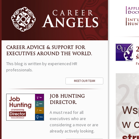
CAREER ADVICE & SUPPORT FOR
EXECUTIVES AROUND THE WORLD.
This blog is written by experienced HR
F
professionals.
MEET OUR TEAM
JOB HUNTING
DIRECTOR.
A must read for all
executives who are
considering a move or are
already actively looking.