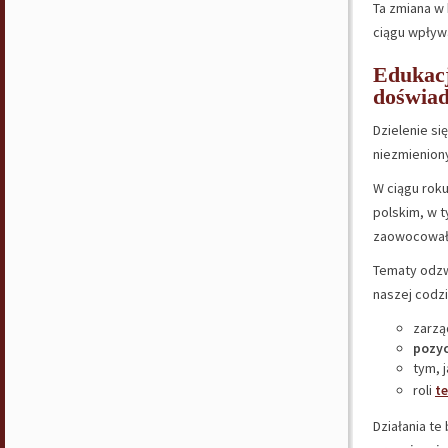
Ta zmiana w
ciągu wpływa
Edukacj
doświad
Dzielenie si
niezmienion
W ciągu rok
polskim, w 
zaowocował
Tematy odzw
naszej codzi
zarzą
pozy
tym, j
roli
te
Działania te