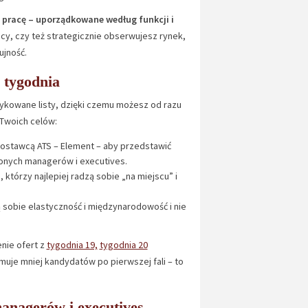
o pracę – uporządkowane według funkcji i
cy, czy też strategicznie obserwujesz rynek,
ujność.
 tygodnia
dykowane listy, dzięki czemu możesz od razu
 Twoich celów:
dostawcą ATS – Element – aby przedstawić
zonych managerów i executives.
, którzy najlepiej radzą sobie „na miejscu” i
ią sobie elastyczność i międzynarodowość i nie
nie ofert z
tygodnia 19,
tygodnia 20
ymuje mniej kandydatów po pierwszej fali – to
managerów i executives