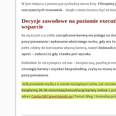
W tym miejscu z pomocą przychodzą nasze listy.
Filtrujemy 
rzeczywistych stanowisk
– dzięki czemu możesz być na bieżą
Decyzje zawodowe na poziomie executiv
wsparcie
Na wyższym szczeblu
zarządzanie karierą nie polega na ilo
pozycjonowanie i wykonanie właściwego ruchu, gdy ma to
pełni zdolny do kierowania własną karierą, nawet
doświadcze
opinii – zwłaszcza gdy stawka jest wysoka
.
Dokładnie to otrzymujesz od nas – bezpieczną, poufną prze
strategię kariery i uzyskać bezpośrednią, szytą na miarę
pozycjonowania
.
Jeśli poważnie myślisz o swoim następnym ruchu, nie zostaw
bezpłatną 20-30-minutową konsultację kariery online
z jed
adres
Contact@CareerAngels.eu
| Temat: Blog / Konsultacja k