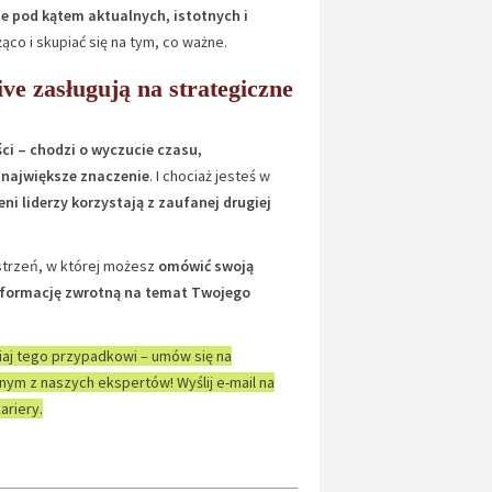
je pod kątem aktualnych, istotnych i
co i skupiać się na tym, co ważne.
e zasługują na strategiczne
ści – chodzi o wyczucie czasu,
 największe znaczenie
. I chociaż jesteś w
ni liderzy korzystają z zaufanej drugiej
strzeń, w której możesz
omówić swoją
 informację zwrotną na temat Twojego
iaj tego przypadkowi – umów się na
nym z naszych ekspertów! Wyślij e-mail na
ariery.