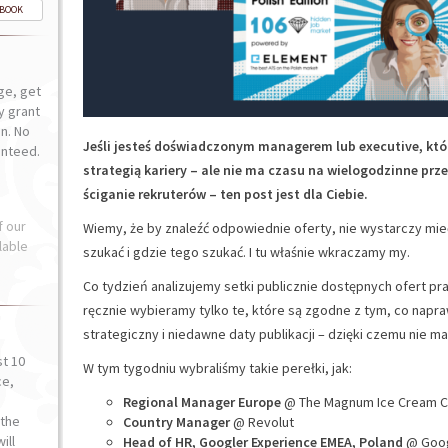
-BOOK
ge, get
ly grant
n. No
Jeśli jesteś doświadczonym managerem lub executive, któ
anteed.
strategią kariery – ale nie ma czasu na wielogodzinne prz
ściganie rekruterów – ten post jest dla Ciebie.
f our
Wiemy, że by znaleźć odpowiednie oferty, nie wystarczy mie
lable
szukać i gdzie tego szukać. I tu właśnie wkraczamy my.
Co tydzień analizujemy setki publicznie dostępnych ofert pr
ręcznie wybieramy tylko te, które są zgodne z tym, co nap
strategiczny i niedawne daty publikacji – dzięki czemu nie m
st 10
W tym tygodniu wybraliśmy takie perełki, jak:
ce,
o
Regional Manager Europe
@ The Magnum Ice Cream 
the
Country Manager
@ Revolut
ill
Head of HR, Googler Experience EMEA, Poland
@ Goo