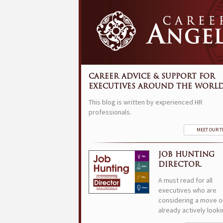
CAREER ADVICE & SUPPORT FOR
EXECUTIVES AROUND THE WORLD
This blog is written by experienced HR
professionals.
MEET OUR 
JOB HUNTING
DIRECTOR.
A must read for all
executives who are
considering a move o
already actively looki