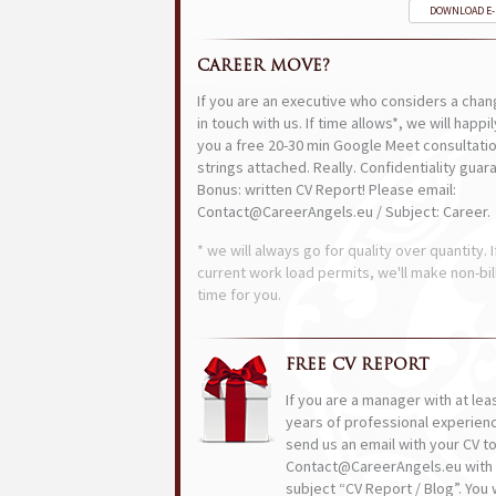
DOWNLOAD E
CAREER MOVE?
If you are an executive who considers a chan
in touch with us. If time allows*, we will happi
you a free 20-30 min Google Meet consultatio
strings attached. Really. Confidentiality guar
Bonus: written CV Report! Please email:
Contact@CareerAngels.eu / Subject: Career.
* we will always go for quality over quantity. I
current work load permits, we'll make non-bil
time for you.
FREE CV REPORT
If you are a manager with at lea
years of professional experien
send us an email with your CV t
Contact@CareerAngels.eu with 
subject “CV Report / Blog”. You w