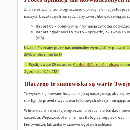
Znalazłeś wymarzone ogłoszenie o pracę, ale nie jesteś jes
naszych bezpłatnych narzędzi, aby zweryfikować swoją pozycj
Raport CV
– obiektywna informacja zwrotna dotycząca
Raport Zgodności CV z ATS
– sprawdź, jak Twoje CV 
(ATS)
Uwaga: Zalecany przez nas minimalny wynik, który pozwoli Ci
80% w obu raportach!
→
Wyślij swoje CV
na adres
Contact@CareerAngels.eu
z tem
Zgodności CV z ATS”.
Dlaczego te stanowiska są warte Twoj
Te wyselekcjonowane listy są częścią naszej misji, aby za
dostęp do
prawdziwych, wartościowych okazji
– omijając p
W Internecie nie brakuje ogłoszeń o pracę, ale
bardzo niewie
szczeblu
. Większość ofert nie ma strategicznego zakresu, n
kierowniczej lub znika w zalewie ogólnych aplikacji.