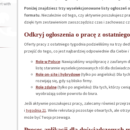
t with
Poniżej znajdziesz trzy wyselekcjonowane listy ogłoszeń 
formatu.
Niezależnie od tego, czy aktywnie poszukujesz pra
dzięki tym zestawieniom zaoszczędzisz czas i zachowasz cz
Odkryj ogłoszenia o pracę z ostatniego
Oferty pracy z ostatniego tygodnia podzieliliśmy na trzy de
przejść do tego, co jest najbardziej odpowiednie dla Ciebie i
Role w Polsce
: Nawiązaliśmy współpracę z zaufanym 
listę starannie wyselekcjonowanych ról dla doświadc
Role on-site i hybrydowe
(tylko po angielsku): Dla tych
rozwijają się, gdy są blisko firmy.
Role zdalne
(tylko po angielsku): Dla tych, którzy cen
wyobrażają sobie powrotu do biura.
Jeśli aktywnie poszukujesz pracy, zalecamy również przejrze
i
tygodnia 21
. Wiele rekrutacji pozostaje otwartych, ale otrz
może być Twoja przewaga.
Proces aplikacji dla doświadczonych 