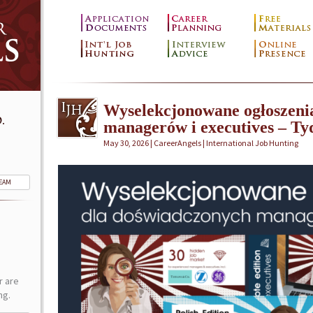
Wyselekcjonowane ogłoszeni
.
managerów i executives – Ty
May 30, 2026 | CareerAngels |
International Job Hunting
TEAM
r are
ng.