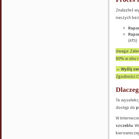
Znalazłeś wy
naszych bezp
Rapor
Rapor
(ATS)
Uwaga: Zalec
80% w obu r
→
Wyślij sw
Zgodności CV
Dlaczeg
Te wyselekc
dostęp do
p
W Internecie
szczeblu
. W
kierowniczej