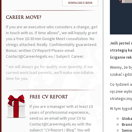
DOWNLOAD E-BOOK
CAREER MOVE?
If you are an executive who considers a change, get
in touch with us. If time allows*, we will happily grant
you a free 20-30 min Google Meet consultation. No
Jeśli jeste
strings attached. Really. Confidentiality guaranteed.
strategią k
Bonus: written CV Report! Please email:
Contact@CareerAngels.eu / Subject: Career.
ściganie rek
* we will always go for quality over quantity. If our
Wiemy, że by
current work load permits, we'll make non-billable
szukać i gdz
time for you.
Co tydzień a
ręcznie wyb
FREE CV REPORT
strategiczny
If you are a manager with at least 10
W tym tygodn
years of professional experience,
send us an email with your CV to
Globa
Contact@CareerAngels.eu with the
Brand
subject “CV Report / Blog”. You will
Senio