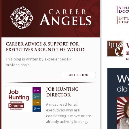
CAREER ADVICE & SUPPORT FOR
EXECUTIVES AROUND THE WORLD.
This blog is written by experienced HR
M
professionals.
MEET OUR TEAM
JOB HUNTING
DIRECTOR.
A must read for all
executives who are
considering a move or are
already actively looking.