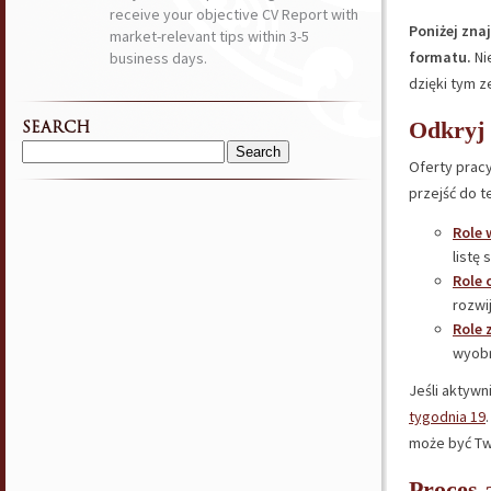
receive your objective CV Report with
Poniżej zna
market-relevant tips within 3-5
formatu.
Ni
business days.
dzięki tym 
Odkryj 
SEARCH
Search
Oferty pracy
for:
przejść do t
Role 
listę
Role 
rozwij
Role 
wyobr
Jeśli aktywn
tygodnia 19
może być Tw
Proces 