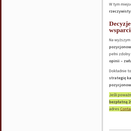
W tym miejs
rzeczywist
Decyzje
wsparci
Na wyższym
pozycjonowa
pełni zdolny
opinii – zw
Dokładnie t
strategię k
pozycjonow
Jeśli poważ
bezpłatną 2
adres
Conta