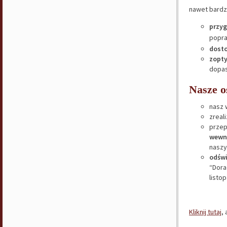
nawet bardzi
przyg
popra
dosto
zopty
dopas
Nasze o
nasz 
zreal
przep
wewn
naszy
odświ
“Dora
listo
Kliknij tutaj
,