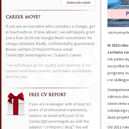
DOWNLOAD E-BOOK
CAREER MOVE?
If you are an executive who considers a change, get
in touch with us. If time allows*, we will happily grant
Job Hunting Re
you a free 20-30 min Google Meet consultation. No
strings attached. Really. Confidentiality guaranteed.
W 2023 roku
Bonus: written CV Report! Please email:
zarówno zau
Contact@CareerAngels.eu / Subject: Career.
rok pełen w
* we will always go for quality over quantity. If our
wszystkie b
current work load permits, we'll make non-billable
programy ou
time for you.
i re-skilling
Zaangażowali
FREE CV REPORT
zakresu dora
stworzeniu 
If you are a manager with at least 10
years of professional experience,
szkolącego 
send us an email with your CV to
duże projek
Contact@CareerAngels.eu with the
subject “CV Report / Blog”. You will
Od 2012 rok