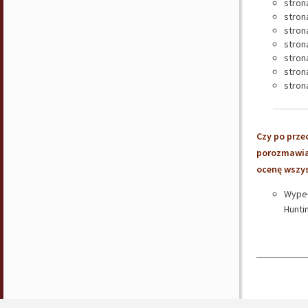
stron
strona
stron
stron
stron
stron
stron
Czy po prze
porozmawiać
ocenę wszys
Wypeł
Hunti