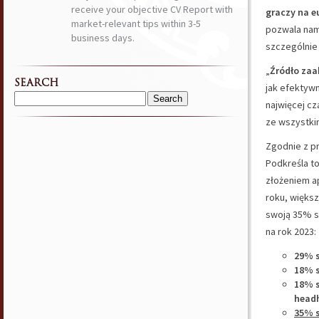
receive your objective CV Report with
graczy na e
market-relevant tips within 3-5
pozwala nam 
business days.
szczególnie
„
Źródło zaa
SEARCH
jak efektywn
najwięcej cz
Search
for:
ze wszystkim
Zgodnie z p
Podkreśla t
złożeniem ap
roku, więks
swoją 35% s
na rok 2023:
29% s
18% s
18% s
head
35% s