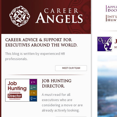
CAREER ADVICE & SUPPORT FOR
EXECUTIVES AROUND THE WORLD.
M
This blog is written by experienced HR
professionals.
MEET OUR TEAM
JOB HUNTING
DIRECTOR.
A must read for all
executives who are
considering a move or are
already actively looking.