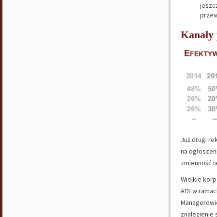
jeszc
przew
Kanały 
Już drugi ro
na ogłoszen
zmienność t
Wielkie korp
ATS w ramach
Managerowie 
znalezienie 