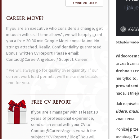
DOWNLOAD E-BOOK
CAREER MOVE?
If you are an executive who considers a change, get
in touch with us. If time allows*, we will happily grant
you a free 20-30 min Google Meet consultation. No
6 błędów wideo
strings attached. Really. Confidentiality guaranteed.
Bonus: written CV Report! Please email:
Wideorozmo
Contact@CareerAngels.eu / Subject: Career.
przestrzenią
* we will always go for quality over quantity. If our
drobne szcz
current work load permits, we'll make non-billable
nie tylko to,
time for you.
prowadzeni
nadal istniej
FREE CV REPORT
Jak napisał
lidera, musi
If you are a manager with at least 10
years of professional experience,
znaczenia.
send us an email with your CV to
Poniżej
prze
Contact@CareerAngels.eu with the
osłabiają T
subject “CV Report / Blog”. You will