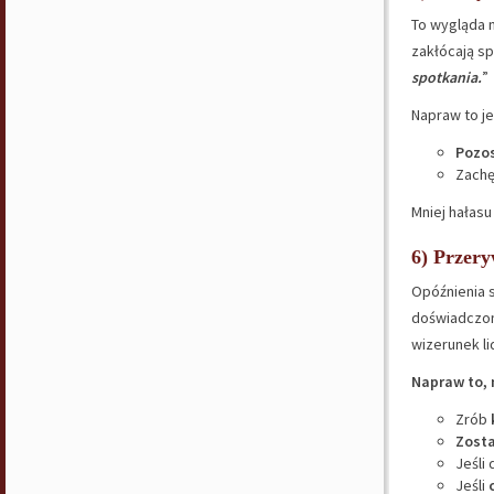
To wygląda 
zakłócają sp
spotkania.
”
Napraw to j
Pozo
Zachę
Mniej hałasu
6) Przery
Opóźnienia s
doświadczon
wizerunek li
Napraw to, 
Zrób
Zost
Jeśli
Jeśli