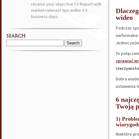
receive your objective CV Report with
Dlaczeg
market-relevant tips within 3-5
business days.
wideo
Podczas sp
nieformalne 
SEARCH
Jednocześni
Search
for:
To połączen
sprawiać wr
rzeczywisto
Dobra wiado
ustawienia t
6 najcz
Twoją p
1) Proble
wiarygodn
Niektóre pr