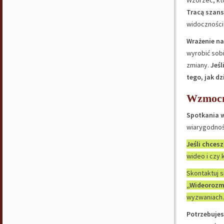
Wzorzec, kt
Tracą szans
widoczności 
Wrażenie na
wyrobić sobi
zmiany.
Jeśl
tego, jak d
Wzmocni
Spotkania w
wiarygodnoś
Jeśli chcesz
wideo i czy 
Skontaktuj 
„Wideorozm
wyzwaniach.
Potrzebujes