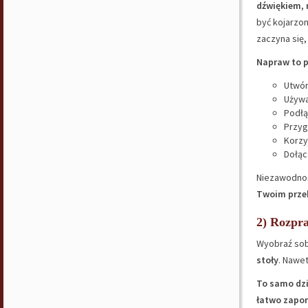
dźwiękiem
,
być kojarzon
zaczyna się,
Napraw to p
Utwór
Używ
Podł
​​Przy
​​Korz
Dołąc
Niezawodnoś
Twoim przek
2) Rozpra
Wyobraź sob
stoły
. Nawet
To samo dzi
łatwo zapom