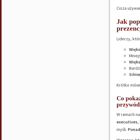
Cisza używa
Jak po
prezenc
Liderzy, kt
Więks
Mniej
Więk
Bardz
Silni
Krótko mów
Co pokaz
przywód
W ramach na
executives
,
myśli.
Ponad