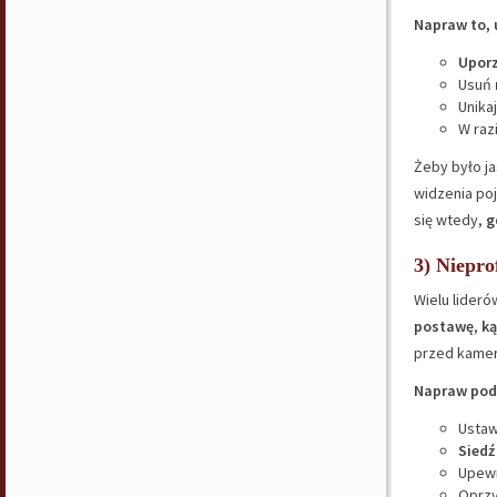
Napraw to, 
Uporz
Usuń
Unika
​​W ra
Żeby było j
widzenia poj
się wtedy,
gd
3) Niepro
Wielu lider
postawę
,
ką
przed kame
Napraw pods
Usta
Siedź
Upewn
Oprzy