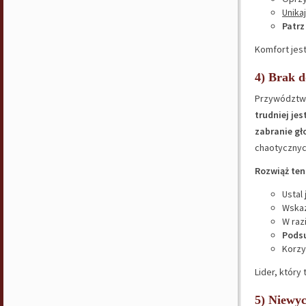
Unikaj
​​Pat
Komfort jest
4) Brak d
Przywództwo
trudniej je
zabranie gł
chaotycznyc
Rozwiąż ten 
Ustal
Wskaz
W raz
Pods
Korzy
Lider, który
5) Niewyc