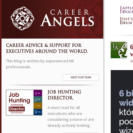
CAREER ADVICE & SUPPORT FOR
EXECUTIVES AROUND THE WORLD.
This blog is written by experienced HR
J
professionals.
MEET OUR TEAM
JOB HUNTING
DIRECTOR.
A must read for all
executives who are
considering a move or are
already actively looking.