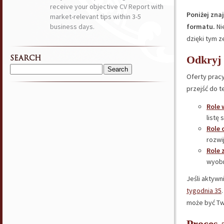
receive your objective CV Report with
Poniżej zna
market-relevant tips within 3-5
business days.
formatu.
Ni
dzięki tym 
Odkryj 
SEARCH
Search
Oferty pracy
for:
przejść do t
Role 
listę
Role 
rozwij
Role 
wyobr
Jeśli aktywn
tygodnia 35
może być Tw
Proces 