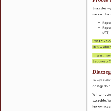
Znalazłeś wy
naszych bezp
Rapor
Rapor
(ATS)
Uwaga: Zalec
80% w obu r
→
Wyślij sw
Zgodności CV
Dlaczeg
Te wyselekc
dostęp do
p
W Internecie
szczeblu
. W
kierowniczej