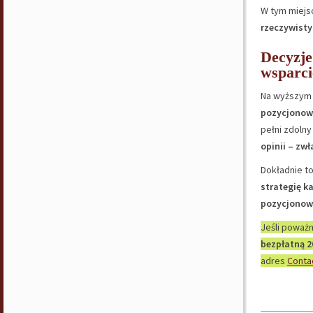
W tym miejs
rzeczywist
Decyzje
wsparci
Na wyższym
pozycjonowa
pełni zdolny
opinii – zw
Dokładnie t
strategię k
pozycjonow
Jeśli poważ
bezpłatną 2
adres
Conta