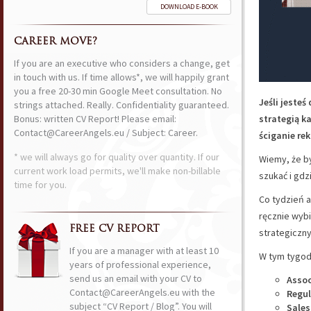
DOWNLOAD E-BOOK
CAREER MOVE?
If you are an executive who considers a change, get
in touch with us. If time allows*, we will happily grant
you a free 20-30 min Google Meet consultation. No
Jeśli jeste
strings attached. Really. Confidentiality guaranteed.
Bonus: written CV Report! Please email:
strategią k
Contact@CareerAngels.eu / Subject: Career.
ściganie rek
* we will always go for quality over quantity. If our
Wiemy, że by
current work load permits, we'll make non-billable
szukać i gdz
time for you.
Co tydzień a
ręcznie wyb
FREE CV REPORT
strategiczny
If you are a manager with at least 10
W tym tygodn
years of professional experience,
send us an email with your CV to
Assoc
Contact@CareerAngels.eu with the
Regul
subject “CV Report / Blog”. You will
Sales