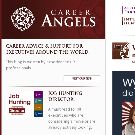
CAREER ADVICE & SUPPORT FOR
EXECUTIVES AROUND THE WORLD.
This blog is written by experienced HR
S
professionals.
MEET OUR TEAM
JOB HUNTING
DIRECTOR.
A must read for all
executives who are
considering a move or are
already actively looking.