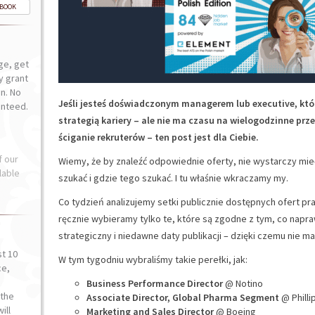
-BOOK
ge, get
ly grant
n. No
Jeśli jesteś doświadczonym managerem lub executive, któ
anteed.
strategią kariery – ale nie ma czasu na wielogodzinne prz
ściganie rekruterów – ten post jest dla Ciebie.
f our
Wiemy, że by znaleźć odpowiednie oferty, nie wystarczy mie
lable
szukać i gdzie tego szukać. I tu właśnie wkraczamy my.
Co tydzień analizujemy setki publicznie dostępnych ofert pr
ręcznie wybieramy tylko te, które są zgodne z tym, co nap
strategiczny i niedawne daty publikacji – dzięki czemu nie m
st 10
W tym tygodniu wybraliśmy takie perełki, jak:
ce,
o
Business Performance Director
@ Notino
the
Associate Director, Global Pharma Segment
@ Philli
ill
Marketing and Sales Director
@ Boeing