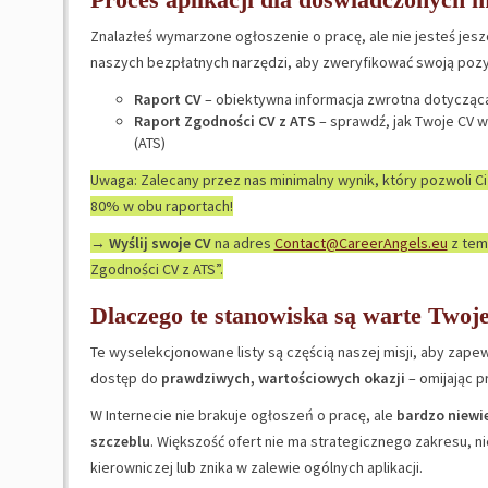
Znalazłeś wymarzone ogłoszenie o pracę, ale nie jesteś jes
naszych bezpłatnych narzędzi, aby zweryfikować swoją pozycj
Raport CV
– obiektywna informacja zwrotna dotycząca
Raport Zgodności CV z ATS
– sprawdź, jak Twoje CV 
(ATS)
Uwaga: Zalecany przez nas minimalny wynik, który pozwoli Ci
80% w obu raportach!
→
Wyślij swoje CV
na adres
Contact@CareerAngels.eu
z tem
Zgodności CV z ATS”.
Dlaczego te stanowiska są warte Twoj
Te wyselekcjonowane listy są częścią naszej misji, aby za
dostęp do
prawdziwych, wartościowych okazji
– omijając p
W Internecie nie brakuje ogłoszeń o pracę, ale
bardzo niewie
szczeblu
. Większość ofert nie ma strategicznego zakresu, n
kierowniczej lub znika w zalewie ogólnych aplikacji.