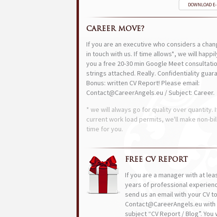
DOWNLOAD E
CAREER MOVE?
If you are an executive who considers a chan
in touch with us. If time allows*, we will happi
you a free 20-30 min Google Meet consultatio
strings attached. Really. Confidentiality guar
Bonus: written CV Report! Please email:
Contact@CareerAngels.eu / Subject: Career.
* we will always go for quality over quantity. I
current work load permits, we'll make non-bil
time for you.
FREE CV REPORT
If you are a manager with at lea
years of professional experien
send us an email with your CV t
Contact@CareerAngels.eu with 
subject “CV Report / Blog”. You w