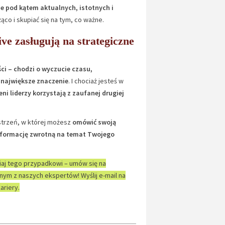
je pod kątem aktualnych, istotnych i
co i skupiać się na tym, co ważne.
e zasługują na strategiczne
ści – chodzi o wyczucie czasu,
 największe znaczenie
. I chociaż jesteś w
ni liderzy korzystają z zaufanej drugiej
strzeń, w której możesz
omówić swoją
 informację zwrotną na temat Twojego
iaj tego przypadkowi – umów się na
nym z naszych ekspertów! Wyślij e-mail na
ariery.