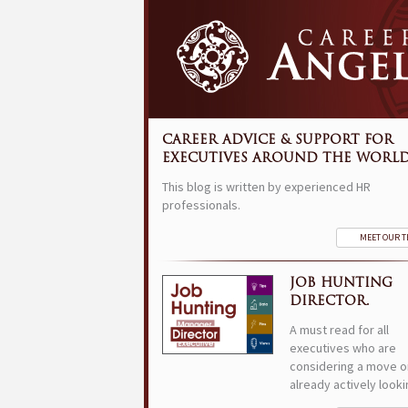
CAREER ADVICE & SUPPORT FOR
EXECUTIVES AROUND THE WORLD
This blog is written by experienced HR
professionals.
MEET OUR 
JOB HUNTING
DIRECTOR.
A must read for all
executives who are
considering a move o
already actively looki