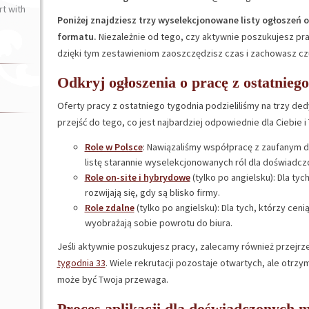
t with
Poniżej znajdziesz trzy wyselekcjonowane listy ogłoszeń 
formatu.
Niezależnie od tego, czy aktywnie poszukujesz pra
dzięki tym zestawieniom zaoszczędzisz czas i zachowasz cz
Odkryj ogłoszenia o pracę z ostatniego
Oferty pracy z ostatniego tygodnia podzieliliśmy na trzy de
przejść do tego, co jest najbardziej odpowiednie dla Ciebie i
Role w Polsce
: Nawiązaliśmy współpracę z zaufanym 
listę starannie wyselekcjonowanych ról dla doświadc
Role on-site i hybrydowe
(tylko po angielsku): Dla tych
rozwijają się, gdy są blisko firmy.
Role zdalne
(tylko po angielsku): Dla tych, którzy cen
wyobrażają sobie powrotu do biura.
Jeśli aktywnie poszukujesz pracy, zalecamy również przejrze
tygodnia 33
. Wiele rekrutacji pozostaje otwartych, ale otrzy
może być Twoja przewaga.
Proces aplikacji dla doświadczonych 