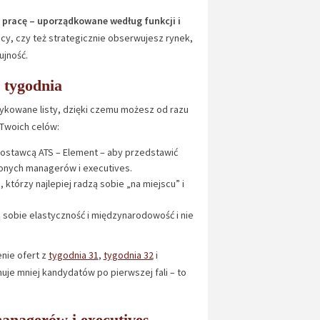
o pracę – uporządkowane według funkcji i
cy, czy też strategicznie obserwujesz rynek,
ujność.
 tygodnia
dykowane listy, dzięki czemu możesz od razu
 Twoich celów:
dostawcą ATS – Element – aby przedstawić
zonych managerów i executives.
, którzy najlepiej radzą sobie „na miejscu” i
ią sobie elastyczność i międzynarodowość i nie
nie ofert z
tygodnia 31
,
tygodnia 32
i
muje mniej kandydatów po pierwszej fali – to
managerów i executives