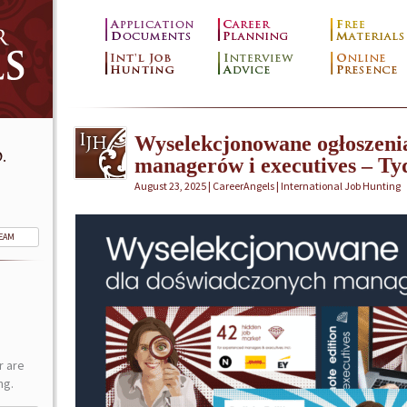
Wyselekcjonowane ogłoszeni
.
managerów i executives – Ty
August 23, 2025 | CareerAngels |
International Job Hunting
TEAM
r are
ng.