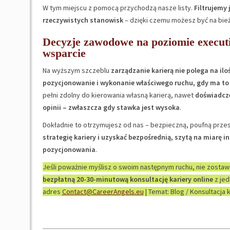
W tym miejscu z pomocą przychodzą nasze listy.
Filtrujemy 
rzeczywistych stanowisk
– dzięki czemu możesz być na bieżą
Decyzje zawodowe na poziomie executiv
wsparcie
Na wyższym szczeblu
zarządzanie karierą nie polega na ilo
pozycjonowanie i wykonanie właściwego ruchu, gdy ma to
pełni zdolny do kierowania własną karierą, nawet
doświadcze
opinii – zwłaszcza gdy stawka jest wysoka
.
Dokładnie to otrzymujesz od nas – bezpieczną, poufną prze
strategię kariery i uzyskać bezpośrednią, szytą na miarę
pozycjonowania
.
Jeśli poważnie myślisz o swoim następnym ruchu, nie zostaw
bezpłatną 20-30-minutową konsultację kariery online
z jed
adres
Contact@CareerAngels.eu
| Temat: Blog / Konsultacja k