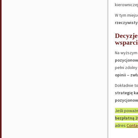
kierowniczej
W tym miejs
rzeczywist
Decyzje
wsparci
Na wyższym
pozycjonowa
pełni zdolny
opinii – zw
Dokładnie t
strategię k
pozycjonow
Jeśli poważ
bezpłatną 2
adres
Conta