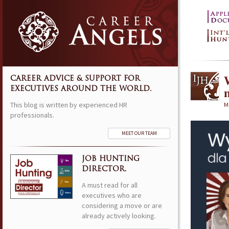
CAREER ADVICE & SUPPORT FOR
EXECUTIVES AROUND THE WORLD.
This blog is written by experienced HR
M
professionals.
MEET OUR TEAM
JOB HUNTING
DIRECTOR.
A must read for all
executives who are
considering a move or are
already actively looking.