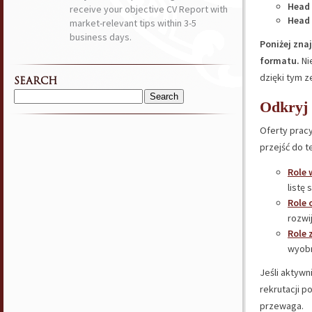
Head 
receive your objective CV Report with
Head 
market-relevant tips within 3-5
business days.
Poniżej zna
formatu.
Ni
dzięki tym 
SEARCH
Search
Odkryj 
for:
Oferty pracy
przejść do t
Role 
listę
Role 
rozwij
Role 
wyobr
Jeśli aktywn
rekrutacji p
przewaga.