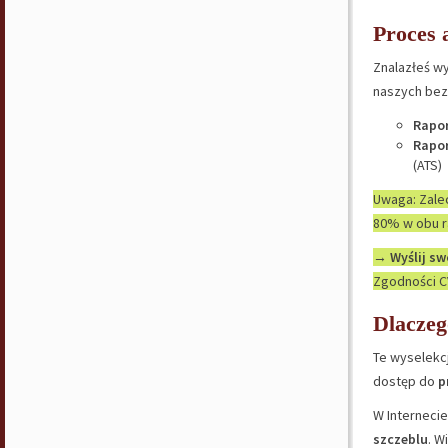
Proces 
Znalazłeś wy
naszych bezp
Rapor
Rapor
(ATS)
Uwaga: Zalec
80% w obu r
→
Wyślij sw
Zgodności CV
Dlaczeg
Te wyselekc
dostęp do
p
W Internecie
szczeblu
. W