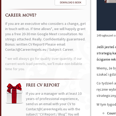
DOWNLOAD E-BOOK
CAREER MOVE?
If you are an executive who considers a change, get
in touch with us. If time allows*, we will happily grant
you a free 20-30 min Google Meet consultation. No
149 ogłoszeń o
strings attached. Really. Confidentiality guaranteed.
Bonus: written CV Report! Please email:
Jeśli jeste
Contact@CareerAngels.eu / Subject: Career.
strategią k
* we will always go for quality over quantity. If our
ściganie rek
current work load permits, we'll make non-billable
Wiemy, że by
time for you.
szukać i gdz
Co tydzień a
FREE CV REPORT
ręcznie wyb
If you are a manager with at least 10
strategiczny
years of professional experience,
send us an email with your CV to
W tym tygodn
Contact@CareerAngels.eu with the
Coun
subject “CV Report / Blog”. You will