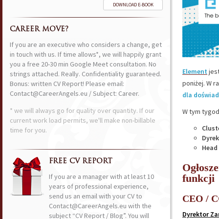
DOWNLOAD E-BOOK
CAREER MOVE?
If you are an executive who considers a change, get
in touch with us. If time allows*, we will happily grant
you a free 20-30 min Google Meet consultation. No
Element
jes
strings attached. Really. Confidentiality guaranteed.
poniżej. W r
Bonus: written CV Report! Please email:
Contact@CareerAngels.eu / Subject: Career.
dla doświad
* we will always go for quality over quantity. If our
W tym tygodn
current work load permits, we'll make non-billable
Clust
time for you.
Dyrek
Head 
FREE CV REPORT
Ogłosze
If you are a manager with at least 10
funkcji
years of professional experience,
send us an email with your CV to
CEO / 
Contact@CareerAngels.eu with the
Dyrektor Za
subject “CV Report / Blog”. You will