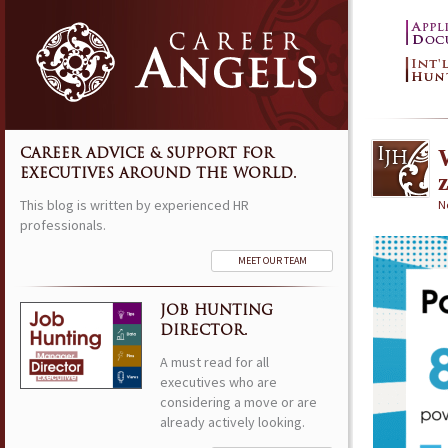
CAREER ADVICE & SUPPORT FOR
EXECUTIVES AROUND THE WORLD.
This blog is written by experienced HR
N
professionals.
MEET OUR TEAM
JOB HUNTING
DIRECTOR.
A must read for all
executives who are
considering a move or are
already actively looking.