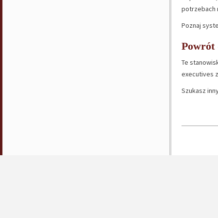
potrzebach r
Poznaj sys
Powrót d
Te stanowis
executives z
Szukasz inn