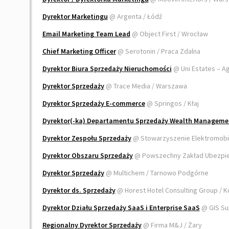
Dyrektor Marketingu
@ Argenta / Łódź
Email Marketing Team Lead
@ Object First / Wrocław
Chief Marketing Officer
@ Serotonin / Praca Zdalna
Dyrektor Biura Sprzedaży Nieruchomości
@ Uni Estates – A
Dyrektor Sprzedaży
@ Trace Media / Warszawa
Dyrektor Sprzedaży E-commerce
@ Springos / Kłaj
Dyrektor(-ka) Departamentu Sprzedaży Wealth Manageme
Dyrektor Zespołu Sprzedaży
@ Stowarzyszenie Elektromobil
Dyrektor Obszaru Sprzedaży
@ Powszechny Zakład Ubezpiec
Dyrektor Sprzedaży
@ Multichem / Tarnowo Podgórne
Dyrektor ds. Sprzedaży
@ Horest Hotel Consulting Group / 
Dyrektor Działu Sprzedaży SaaS i Enterprise SaaS
@ GIS Su
Regionalny Dyrektor Sprzedaży
@ Firma M&J / Żary