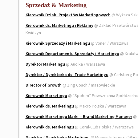
Sprzedaż & Marketing
Kierownik Działu Projektów Marketingowych
@ Wyższa Szko
Kierownik ds. Marketingu i Reklamy
@ Zakład Przetwórstwa 
Kwidzyn
Kierownik Sprzedaży i Marketingu
@ Voner / Warszawa
Kierownik Departamentu Sprzedaży i Marketingu
@ Kraków 
Dyrektor Marketingu
@ Audika / Warszawa
Dyrektor / Dyrektorka ds. Trade Marketingu
@ Carlsberg Po
Director of Growth
@ Zing Coach / mazowieckie
Kierownik Marketingu
@ “Społem” Powszechna Spółdzielni
Kierownik ds. Marketingu
@ Makro Polska / Warszawa
Kierownik Marketingu Marki – Brand Marketing Manager
@ 
Kierownik ds. Marketingu
@ Coral-Club Polska / Warszawa
Dyrektor / Dyrektorka Marketingu
@ Moovin Interiors / Wa