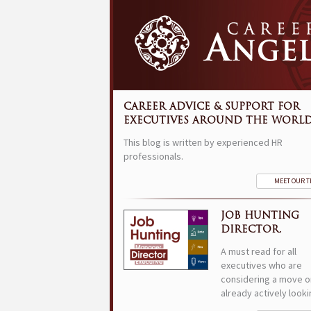
CAREER ADVICE & SUPPORT FOR
EXECUTIVES AROUND THE WORLD
This blog is written by experienced HR
professionals.
MEET OUR 
JOB HUNTING
DIRECTOR.
A must read for all
executives who are
considering a move o
already actively looki