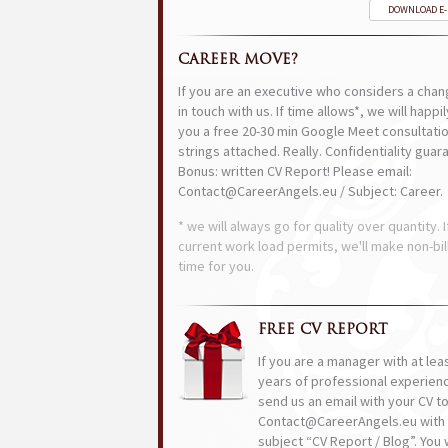
DOWNLOAD E
CAREER MOVE?
If you are an executive who considers a chan
in touch with us. If time allows*, we will happi
you a free 20-30 min Google Meet consultatio
strings attached. Really. Confidentiality guar
Bonus: written CV Report! Please email:
Contact@CareerAngels.eu / Subject: Career.
* we will always go for quality over quantity. I
current work load permits, we'll make non-bil
time for you.
FREE CV REPORT
If you are a manager with at lea
years of professional experien
send us an email with your CV t
Contact@CareerAngels.eu with 
subject “CV Report / Blog”. You w