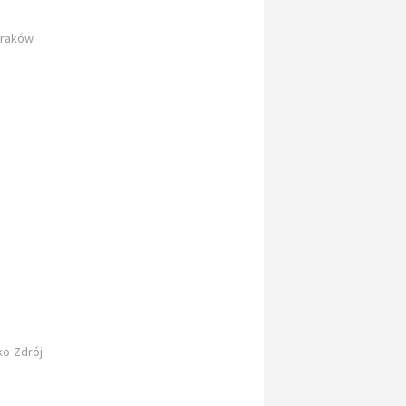
Kraków
ko-Zdrój
w