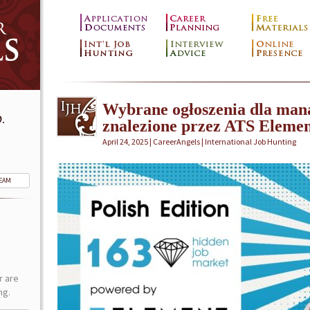
Wybrane ogłoszenia dla mana
.
znalezione przez ATS Elemen
April 24, 2025 | CareerAngels |
International Job Hunting
TEAM
r are
ng.