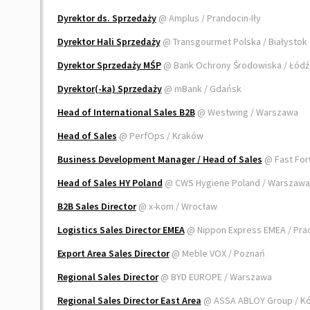
Dyrektor ds. Sprzedaży
@ Amplus / Prandocin-Iły
Dyrektor Hali Sprzedaży
@ Transgourmet Polska / Białystok
Dyrektor Sprzedaży MŚP
@ Bank Ochrony Środowiska / Łódź
Dyrektor(-ka) Sprzedaży
@ mBank / Gdańsk
Head of International Sales B2B
@ Westwing / Warszawa
Head of Sales
@ PerfOps / Kraków
Business Development Manager / Head of Sales
@ Fast For
Head of Sales HY Poland
@ CWS Hygiene Poland / Warszaw
B2B Sales Director
@ x-kom / Wrocław
Logistics Sales Director EMEA
@ Nippon Express EMEA / Pra
Export Area Sales Director
@ Meble VOX / Poznań
Regional Sales Director
@ BYD EUROPE / Warszawa
Regional Sales Director East Area
@ ASSA ABLOY Group / Kó