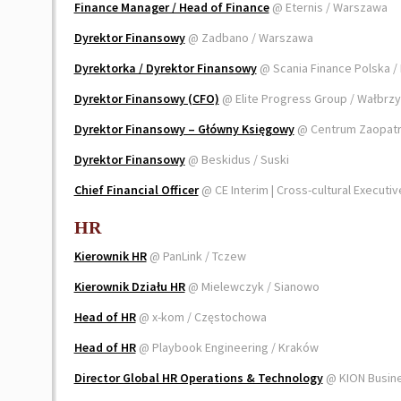
Finance Manager / Head of Finance
@ Eternis / Warszawa
Dyrektor Finansowy
@ Zadbano / Warszawa
Dyrektorka / Dyrektor Finansowy
@ Scania Finance Polska /
Dyrektor Finansowy (CFO)
@ Elite Progress Group / Wałbrz
Dyrektor Finansowy – Główny Księgowy
@ Centrum Zaopatr
Dyrektor Finansowy
@ Beskidus / Suski
Chief Financial Officer
@ CE Interim | Cross-cultural Executi
HR
Kierownik HR
@ PanLink / Tczew
Kierownik Działu HR
@ Mielewczyk / Sianowo
Head of HR
@ x-kom / Częstochowa
Head of HR
@ Playbook Engineering / Kraków
Director Global HR Operations & Technology
@ KION Busine