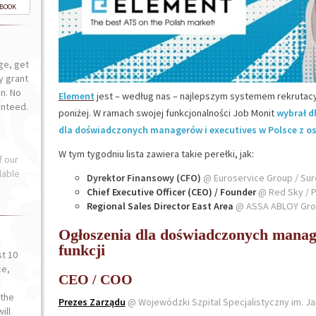
-BOOK
ge, get
ly grant
n. No
Element
jest – według nas – najlepszym systemem rekrutacy
anteed.
poniżej. W ramach swojej funkcjonalności Job Monit
wybrał d
dla doświadczonych managerów i executives w Polsce z o
W tym tygodniu lista zawiera takie perełki, jak:
f our
lable
Dyrektor Finansowy (CFO)
@ Euroservice Group / Su
Chief Executive Officer (CEO) / Founder
@ Red Sky / P
Regional Sales Director East Area
@ ASSA ABLOY Grou
Ogłoszenia dla doświadczonych manage
funkcji
st 10
ce,
CEO / COO
o
the
Prezes Zarządu
@ Wojewódzki Szpital Specjalistyczny im. J
ill