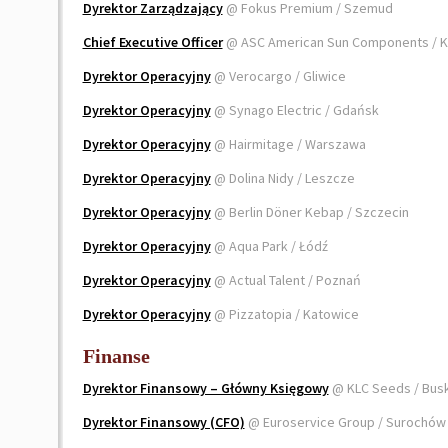
Dyrektor Zarządzający
@ Fokus Premium / Szemud
Chief Executive Officer
@ ASC American Sun Components / 
Dyrektor Operacyjny
@ Verocargo / Gliwice
Dyrektor Operacyjny
@ Synago Electric / Gdańsk
Dyrektor Operacyjny
@ Hairmitage / Warszawa
Dyrektor Operacyjny
@ Dolina Nidy / Leszcze
Dyrektor Operacyjny
@ Berlin Döner Kebap / Szczecin
Dyrektor Operacyjny
@ Aqua Park / Łódź
Dyrektor Operacyjny
@ Actual Talent / Poznań
Dyrektor Operacyjny
@ Pizzatopia / Katowice
Finanse
Dyrektor Finansowy – Główny Księgowy
@ KLC Seeds / Bus
Dyrektor Finansowy (CFO)
@ Euroservice Group / Surochó