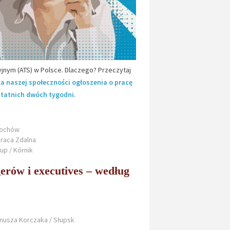
jnym (ATS) w Polsce. Dlaczego? Przeczytaj
la naszej społeczności ogłoszenia o pracę
statnich dwóch tygodni
.
rochów
raca Zdalna
p / Kórnik
rów i executives – według
anusza Korczaka / Słupsk