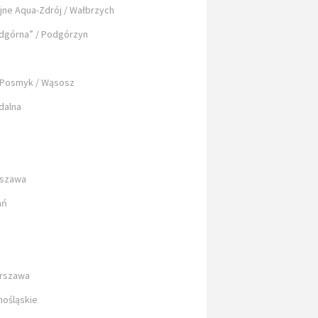
ne Aqua-Zdrój / Wałbrzych
dgórna” / Podgórzyn
 Posmyk / Wąsosz
Zdalna
rszawa
ań
arszawa
nośląskie