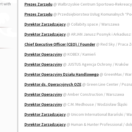
t with
Prezes Zarządu
@ Wałbrzyskie Centrum Sportowo-Rekreacyj
Prezes Zarządu
@ Przedsiębiorstwa Usług Komunalnych “Po
Dyrektor Zarządzający
@ Collabity.space / Warszawa
Dyrektor Zarządzający
@ ARJAN Janusz Posmyk i Arkadiusz
Chief Executive Officer (CEO) / Founder
@ Red Sky / Praca 
Dyrektor Operacyjny
@ KOBEX / Kamień
Dyrektor Operacyjny
@ JUSTUS Agencja Ochrony / Kraków
Dyrektor Operacyjny Działu Handlowego
@ GreenMax / Wa
Dyrektor ds. Operacyjnych OZE
@ Green Line Center / Pozn
Dyrektor Operacyjny
@ Amber Construction / Warszawa
Dyrektor Operacyjny
@ C.M. Medhouse / Wodzisław Śląski
Dyrektor Zarządzający
@ Unicom International Barański / W
Dyrektor Zarządzający
@ Human & Hunter Professional / dol