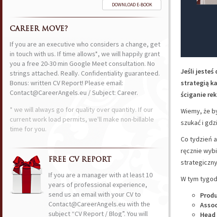
DOWNLOAD E-BOOK
CAREER MOVE?
If you are an executive who considers a change, get
in touch with us. If time allows*, we will happily grant
you a free 20-30 min Google Meet consultation. No
Jeśli jeste
strings attached. Really. Confidentiality guaranteed.
Bonus: written CV Report! Please email:
strategią k
Contact@CareerAngels.eu / Subject: Career.
ściganie rek
* we will always go for quality over quantity. If our
Wiemy, że by
current work load permits, we'll make non-billable
szukać i gdz
time for you.
Co tydzień a
ręcznie wyb
FREE CV REPORT
strategiczny
If you are a manager with at least 10
W tym tygodn
years of professional experience,
send us an email with your CV to
Produ
Contact@CareerAngels.eu with the
Assoc
subject “CV Report / Blog”. You will
Head 