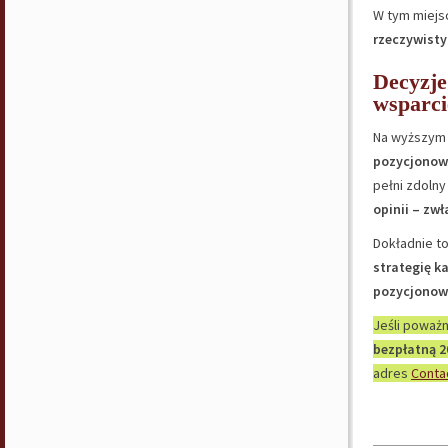
W tym miejs
rzeczywist
Decyzje
wsparci
Na wyższym
pozycjonowa
pełni zdolny
opinii – zw
Dokładnie t
strategię k
pozycjonow
Jeśli poważ
bezpłatną 2
adres
Conta