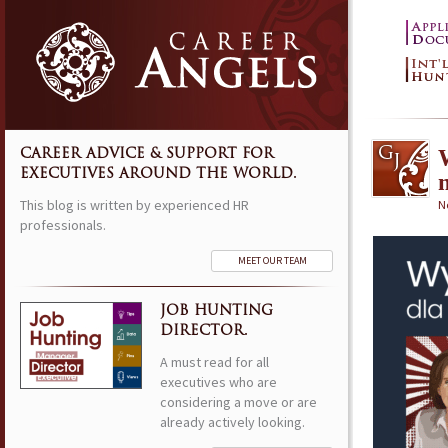
CAREER ADVICE & SUPPORT FOR
EXECUTIVES AROUND THE WORLD.
This blog is written by experienced HR
N
professionals.
MEET OUR TEAM
JOB HUNTING
DIRECTOR.
A must read for all
executives who are
considering a move or are
already actively looking.