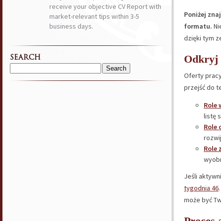
receive your objective CV Report with
Poniżej zna
market-relevant tips within 3-5
business days.
formatu.
Ni
dzięki tym 
Odkryj 
SEARCH
Search
Oferty pracy
for:
przejść do t
Role 
listę
Role 
rozwij
Role 
wyobr
Jeśli aktywn
tygodnia 46
może być Tw
Proces 