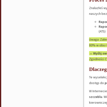
Znalazłeś wy
naszych bezp
Rapor
Rapor
(ATS)
Uwaga: Zalec
80% w obu r
→
Wyślij sw
Zgodności CV
Dlaczeg
Te wyselekc
dostęp do
p
W Internecie
szczeblu
. W
kierowniczej