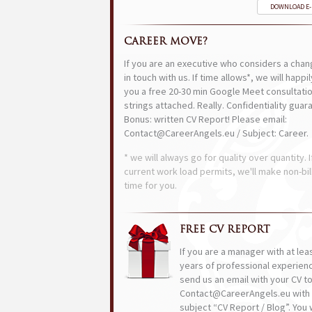
DOWNLOAD E
CAREER MOVE?
If you are an executive who considers a chan
in touch with us. If time allows*, we will happi
you a free 20-30 min Google Meet consultatio
strings attached. Really. Confidentiality guar
Bonus: written CV Report! Please email:
Contact@CareerAngels.eu / Subject: Career.
* we will always go for quality over quantity. I
current work load permits, we'll make non-bil
time for you.
FREE CV REPORT
If you are a manager with at lea
years of professional experien
send us an email with your CV t
Contact@CareerAngels.eu with 
subject “CV Report / Blog”. You w