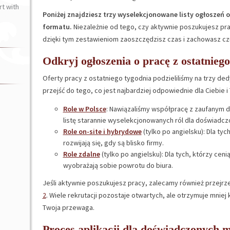
t with
Poniżej znajdziesz trzy wyselekcjonowane listy ogłoszeń 
formatu.
Niezależnie od tego, czy aktywnie poszukujesz pra
dzięki tym zestawieniom zaoszczędzisz czas i zachowasz cz
Odkryj ogłoszenia o pracę z ostatniego
Oferty pracy z ostatniego tygodnia podzieliliśmy na trzy de
przejść do tego, co jest najbardziej odpowiednie dla Ciebie i
Role w Polsce
: Nawiązaliśmy współpracę z zaufanym 
listę starannie wyselekcjonowanych ról dla doświadc
Role on-site i hybrydowe
(tylko po angielsku): Dla tych
rozwijają się, gdy są blisko firmy.
Role zdalne
(tylko po angielsku): Dla tych, którzy cen
wyobrażają sobie powrotu do biura.
Jeśli aktywnie poszukujesz pracy, zalecamy również przejrze
2
. Wiele rekrutacji pozostaje otwartych, ale otrzymuje mniej
Twoja przewaga.
Proces aplikacji dla doświadczonych 