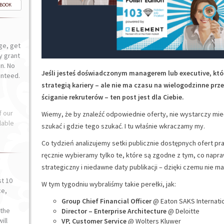
-BOOK
ge, get
ly grant
n. No
Jeśli jesteś doświadczonym managerem lub executive, któ
anteed.
strategią kariery – ale nie ma czasu na wielogodzinne prz
ściganie rekruterów – ten post jest dla Ciebie.
f our
Wiemy, że by znaleźć odpowiednie oferty, nie wystarczy mie
lable
szukać i gdzie tego szukać. I tu właśnie wkraczamy my.
Co tydzień analizujemy setki publicznie dostępnych ofert pr
ręcznie wybieramy tylko te, które są zgodne z tym, co nap
strategiczny i niedawne daty publikacji – dzięki czemu nie m
st 10
W tym tygodniu wybraliśmy takie perełki, jak:
ce,
o
Group Chief Financial Officer
@ Eaton SAKS Internati
the
Director – Enterprise Architecture
@ Deloitte
ill
VP, Customer Service
@ Wolters Kluwer