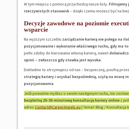
W tym miejscu z pomocą przychodzą nasze listy.
Filtrujemy 
rzeczywistych stanowisk
– dzięki czemu możesz być na bieżą
Decyzje zawodowe na poziomie executiv
wsparcie
Na wyższym szczeblu
zarządzanie karierą nie polega na ilo
pozycjonowanie i wykonanie właściwego ruchu, gdy ma to
pełni zdolny do kierowania własną karierą, nawet
doświadcze
opinii – zwłaszcza gdy stawka jest wysoka
.
Dokładnie to otrzymujesz od nas – bezpieczną, poufną prze
strategię kariery i uzyskać bezpośrednią, szytą na miarę
pozycjonowania
.
Jeśli poważnie myślisz o swoim następnym ruchu, nie zostaw
bezpłatną 20-30-minutową konsultację kariery online
z jed
adres
Contact@CareerAngels.eu
| Temat: Blog / Konsultacja k