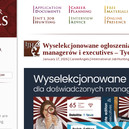
Wyselekcjonowane ogłoszeni
.
managerów i executives – Tyd
January 17, 2026 | CareerAngels |
International Job Huntin
TEAM
r are
ng.