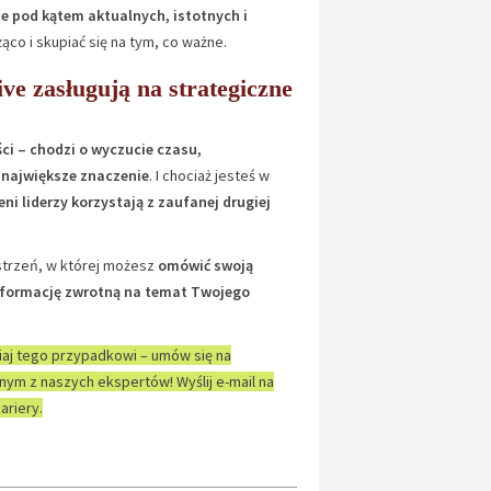
je pod kątem aktualnych, istotnych i
co i skupiać się na tym, co ważne.
e zasługują na strategiczne
ści – chodzi o wyczucie czasu,
 największe znaczenie
. I chociaż jesteś w
ni liderzy korzystają z zaufanej drugiej
strzeń, w której możesz
omówić swoją
 informację zwrotną na temat Twojego
iaj tego przypadkowi – umów się na
nym z naszych ekspertów! Wyślij e-mail na
ariery.