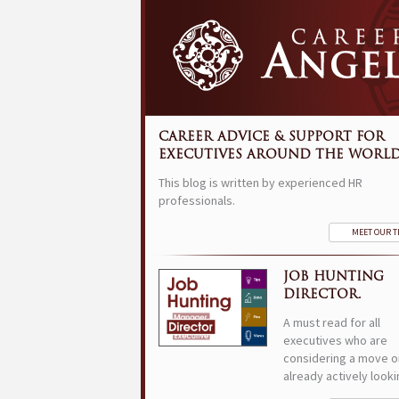
CAREER ADVICE & SUPPORT FOR
EXECUTIVES AROUND THE WORLD
This blog is written by experienced HR
professionals.
MEET OUR 
JOB HUNTING
DIRECTOR.
A must read for all
executives who are
considering a move o
already actively looki