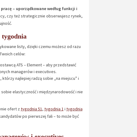
o pracę – uporządkowane według funkcji i
cy, czy też strategicznie obserwujesz rynek,
ujność.
 tygodnia
dykowane listy, dzięki czemu możesz od razu
 Twoich celów:
dostawcą ATS – Element – aby przedstawić
zonych managerów i executives.
, którzy najlepiej radzą sobie „na miejscu” i
ią sobie elastyczność i międzynarodowość i nie
nie ofert z
tygodnia 51
,
tygodnia 1
i
tygodnia
 kandydatów po pierwszej fali – to może być
managerów i executives