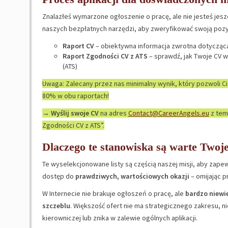
Znalazłeś wymarzone ogłoszenie o pracę, ale nie jesteś jes
naszych bezpłatnych narzędzi, aby zweryfikować swoją pozycj
Raport CV
– obiektywna informacja zwrotna dotycząca
Raport Zgodności CV z ATS
– sprawdź, jak Twoje CV 
(ATS)
Uwaga: Zalecany przez nas minimalny wynik, który pozwoli Ci
80% w obu raportach!
→
Wyślij swoje CV
na adres
Contact@CareerAngels.eu
z tem
Zgodności CV z ATS”.
Dlaczego te stanowiska są warte Twoj
Te wyselekcjonowane listy są częścią naszej misji, aby za
dostęp do
prawdziwych, wartościowych okazji
– omijając p
W Internecie nie brakuje ogłoszeń o pracę, ale
bardzo niewie
szczeblu
. Większość ofert nie ma strategicznego zakresu, n
kierowniczej lub znika w zalewie ogólnych aplikacji.