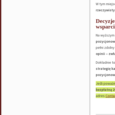
W tym miejs
rzeczywist
Decyzje
wsparci
Na wyższym
pozycjonowa
pełni zdolny
opinii – zw
Dokładnie t
strategię k
pozycjonow
Jeśli poważ
bezpłatną 2
adres
Conta