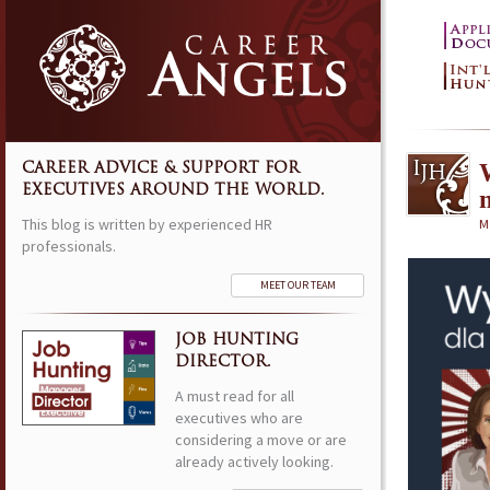
CAREER ADVICE & SUPPORT FOR
EXECUTIVES AROUND THE WORLD.
This blog is written by experienced HR
M
professionals.
MEET OUR TEAM
JOB HUNTING
DIRECTOR.
A must read for all
executives who are
considering a move or are
already actively looking.