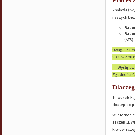
Znalazłeś wy
naszych bezp
Rapor
Rapor
(ATS)
Uwaga: Zalec
80% w obu r
→
Wyślij sw
Zgodności CV
Dlaczeg
Te wyselekc
dostęp do
p
W Internecie
szczeblu
. W
kierowniczej