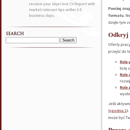
receive your objective CV Report with
Poniżej zna
market-relevant tips within 3-5
business days.
formatu.
Ni
dzięki tym 
Odkryj 
SEARCH
Search
Oferty pracy
for:
przejść do t
Role 
listę
Role 
rozwij
Role 
wyobr
Jeśli aktywn
tygodnia 2
1.
może być Tw
Proces 