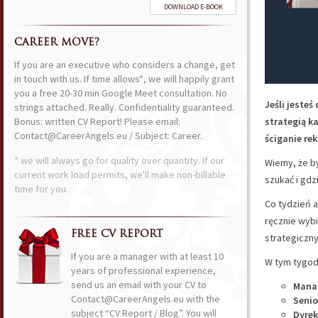
DOWNLOAD E-BOOK
CAREER MOVE?
If you are an executive who considers a change, get
in touch with us. If time allows*, we will happily grant
you a free 20-30 min Google Meet consultation. No
Jeśli jeste
strings attached. Really. Confidentiality guaranteed.
Bonus: written CV Report! Please email:
strategią k
Contact@CareerAngels.eu / Subject: Career.
ściganie rek
* we will always go for quality over quantity. If our
Wiemy, że by
current work load permits, we'll make non-billable
szukać i gdz
time for you.
Co tydzień a
ręcznie wyb
FREE CV REPORT
strategiczny
If you are a manager with at least 10
W tym tygodn
years of professional experience,
send us an email with your CV to
Manag
Contact@CareerAngels.eu with the
Senio
subject “CV Report / Blog”. You will
Dyrek