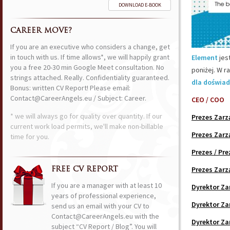
DOWNLOAD E-BOOK
CAREER MOVE?
If you are an executive who considers a change, get
in touch with us. If time allows*, we will happily grant
Element
jes
you a free 20-30 min Google Meet consultation. No
poniżej. W r
strings attached. Really. Confidentiality guaranteed.
dla doświad
Bonus: written CV Report! Please email:
Contact@CareerAngels.eu / Subject: Career.
CEO / COO
* we will always go for quality over quantity. If our
Prezes Zarz
current work load permits, we'll make non-billable
Prezes Zarz
time for you.
Prezes / Pr
Prezes Zarz
FREE CV REPORT
If you are a manager with at least 10
Dyrektor Za
years of professional experience,
Dyrektor Za
send us an email with your CV to
Contact@CareerAngels.eu with the
Dyrektor Za
subject “CV Report / Blog”. You will