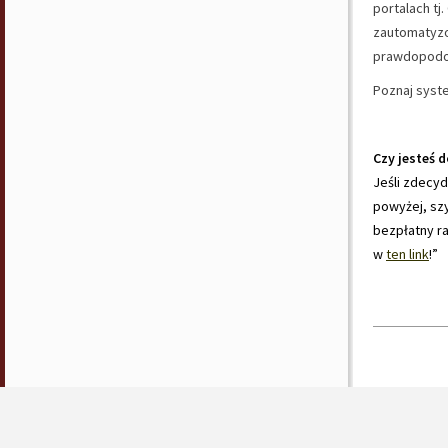
portalach tj
zautomatyzo
prawdopodob
Poznaj syst
Czy jesteś 
Jeśli zdecyd
powyżej, szy
bezpłatny ra
w
ten link
!”