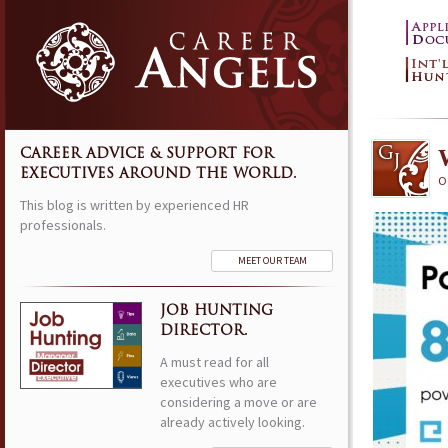
CAREER ADVICE & SUPPORT FOR
EXECUTIVES AROUND THE WORLD.
O
This blog is written by experienced HR
professionals.
MEET OUR TEAM
JOB HUNTING
DIRECTOR.
A must read for all
executives who are
considering a move or are
already actively looking.