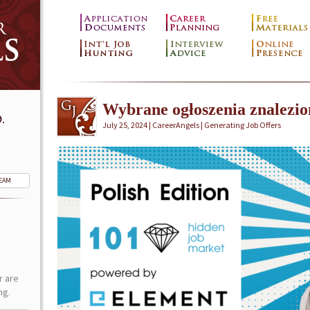
Wybrane ogłoszenia znalezi
.
July 25, 2024 | CareerAngels |
Generating Job Offers
TEAM
r are
ng.