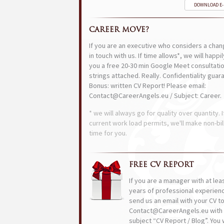
DOWNLOAD E
CAREER MOVE?
If you are an executive who considers a chan
in touch with us. If time allows*, we will happi
you a free 20-30 min Google Meet consultatio
strings attached. Really. Confidentiality guar
Bonus: written CV Report! Please email:
Contact@CareerAngels.eu / Subject: Career.
* we will always go for quality over quantity. I
current work load permits, we'll make non-bil
time for you.
FREE CV REPORT
If you are a manager with at lea
years of professional experien
send us an email with your CV t
Contact@CareerAngels.eu with 
subject “CV Report / Blog”. You w