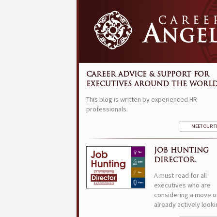
CAREER ADVICE & SUPPORT FOR
EXECUTIVES AROUND THE WORLD
This blog is written by experienced HR
professionals.
MEET OUR 
JOB HUNTING
DIRECTOR.
A must read for all
executives who are
considering a move o
already actively looki