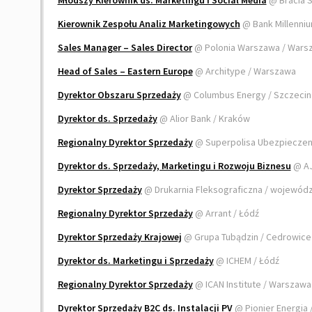
Młodszy Kierownik ds. Marketingu i Social Media
@ Bracia 
Kierownik Zespołu Analiz Marketingowych
@ Bank Millenni
Sales Manager – Sales Director
@ Polonia Warszawa / War
Head of Sales – Eastern Europe
@ Architype / Warszawa
Dyrektor Obszaru Sprzedaży
@ Columbus Energy / Szczeci
Dyrektor ds. Sprzedaży
@ Alior Bank / Kraków
Regionalny Dyrektor Sprzedaży
@ Superpolisa Ubezpieczen
Dyrektor ds. Sprzedaży, Marketingu i Rozwoju Biznesu
@ AJ
Dyrektor Sprzedaży
@ Drukarnia Fleksograficzna / wojewód
Regionalny Dyrektor Sprzedaży
@ Arrant / Łódź
Dyrektor Sprzedaży Krajowej
@ Grupa Tubądzin / Cedrowice
Dyrektor ds. Marketingu i Sprzedaży
@ ICHEM / Łódź
Regionalny Dyrektor Sprzedaży
@ ICAN Institute / Warszaw
Dyrektor Sprzedaży B2C ds. Instalacji PV
@ Pionier Energia