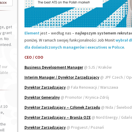
-BOOK
ge, get
ly grant
Element
jest – według nas –
najlepszym systemem rekrutac
n. No
poniżej. W ramach swojej funkcjonalności Job Monit
wybrał d
anteed.
dla doświadczonych managerów i executives w Polsce
.
CEO / COO
f our
Business Development Manager
@ SJS / Kraków
lable
Interim Manager / Dyrektor Zarządzający
@ JPF Czech / Op
Dyrektor Zarządzający
@ Fala Renowacji / Warszawa
Dyrektor Generalny
@ Promotor / Krynica-Zdrój
st 10
Dyrektor Zarządzający – Członek Zarządu
@ Nida / Świebo
ce,
Dyrektor Zarządzający – Branża OZE
@ Nord Energy / Gdań
o
the
Dyrektor Zarządzający
@ Proguest / Poznań
ill