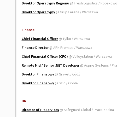
Dyrektor Operacyjny Regionu
@ Fresh Logistics / Robakow
Dyrektor Operacyjny
@ Grupa Arena / Warszawa
Finanse
Chief Financial Officer
@ Tylko / Warszawa
Finance Director
@ APN Promise / Warszawa
Chief Financial Officer (CFO)
@ Volleystation / Warszawa
Remote Mid / Senior .NET Developer
@ Aspire Systems / Pr
Dyrektor Finansowy
@ Gravet / Łódź
Dyrektor Finansowy
@ Szic / Opole
HR
Director of HR Services
@ Safeguard Global / Praca Zdalna