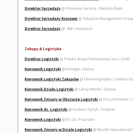
Dyrektor Sprzedaży
@ Promesa Service / Bielsko-Biała
Dyrektor Sprzedaży Krajowej
@ Tubądzin Management Group
Dyrektor Sprzedaży
@ JBB / Katowice
Zakupy & Logistyka
Dyrektor Logistyki
@ Polska Grupa Farmaceutyczna / Łódź
Kierownik Logistyki
@ Kemppi / Kielce
Kierownik Logistyki Zakupów
@ Ekoenergetyka / Zielona G
Kierownik Działu Logistyki
@ Leroy Merlin / Gdynia
Kierownik Zmiany w Obszarze Logistyki
@ Poczta Polska / 
Kierownik ds. Logistyki
@ Kodano Optyk / Kraków
Kierownik Logistyki
@ KT-24 / Psarskie
Kierownik Zmiany w Dziale Logistyki
@ Nestle Operational 