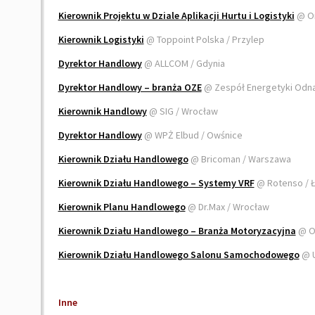
Kierownik Projektu w Dziale Aplikacji Hurtu i Logistyki
@ Or
Kierownik Logistyki
@ Toppoint Polska / Przylep
Dyrektor Handlowy
@ ALLCOM / Gdynia
Dyrektor Handlowy – branża OZE
@ Zespół Energetyki Odnaw
Kierownik Handlowy
@ SIG / Wrocław
Dyrektor Handlowy
@ WPŻ Elbud / Owśnice
Kierownik Działu Handlowego
@ Bricoman / Warszawa
Kierownik Działu Handlowego – Systemy VRF
@ Rotenso / 
Kierownik Planu Handlowego
@ Dr.Max / Wrocław
Kierownik Działu Handlowego – Branża Motoryzacyjna
@ O
Kierownik Działu Handlowego Salonu Samochodowego
@ 
Inne