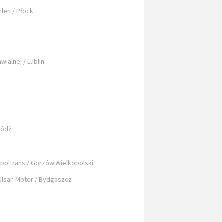
len / Płock
ialnej / Lublin
Łódź
poltrans / Gorzów Wielkopolski
Ulsan Motor / Bydgoszcz