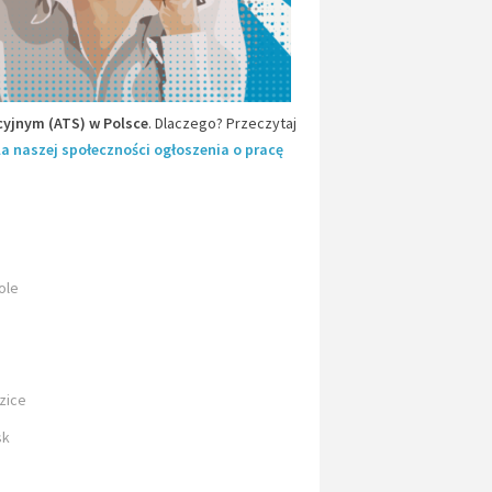
yjnym (ATS) w Polsce
. Dlaczego? Przeczytaj
la naszej społeczności ogłoszenia o pracę
ole
dzice
sk