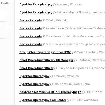
t with
Dyrektor Zarządzający
@ Nowima / Wrocław
Dyrektor Zarządzający
@ Zakłady Mięsne Nowak / Jankowo
Prezes Zarządu
@ OCAL / Gdańsk
Prezes Zarządu
@ Akademickie Centrum Medyczne / Katowi
Prezes Zarządu
@ Osiedlowa Spółdzielnia Mieszkaniowa “Po
Prezes Zarządu
@ Spółdzielnia Inwalidów “Przyjaźń” / Słupc
Group Chief Operating Officer (COO)
@ Menlo Electric / Wa
Chief Operating Officer / HR Manager
@ Pentasia / Warsza
Chief Operating Officer
@ Sunly Assets Spółka z Ograniczo
Dyrektor Operacyjny
@ Amiwon / Wrocław
Dyrektor Operacyjny
@ Eko-Centrum / Nowa Dęba
Zastępca Kierownika Działu Operacyjnego
@ EPG / Sopot
Dyrektor Operacyjny Call Center
@ FIN-HUB / Warszawa