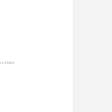
o
aca Zdalna