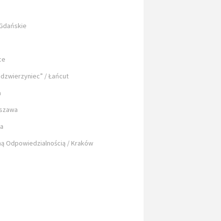
 Gdańskie
ce
dzwierzyniec” / Łańcut
a
rszawa
wa
ną Odpowiedzialnością / Kraków