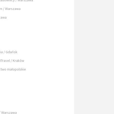
Sadownicy / Warszawa
um / Warszawa
szawa
n
ia / Gdańsk
Travel / Kraków
ztwo małopolskie
a
 / Warszawa