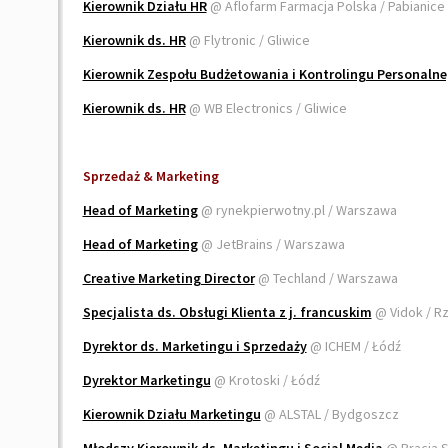
Kierownik Działu HR
@ Aflofarm Farmacja Polska / Pabianice
Kierownik ds. HR
@ Flytronic / Gliwice
Kierownik Zespołu Budżetowania i Kontrolingu Personaln
Kierownik ds. HR
@ WB Electronics / Gliwice
Sprzedaż & Marketing
Head of Marketing
@ rynekpierwotny.pl / Warszawa
Head of Marketing
@ JetBrains / Warszawa
Creative Marketing Director
@ Techland / Warszawa
Specjalista ds. Obsługi Klienta z j. francuskim
@ Vidok / 
Dyrektor ds. Marketingu i Sprzedaży
@ ICHEM / Łódź
Dyrektor Marketingu
@ Krotoski / Łódź
Kierownik Działu Marketingu
@ ALSTAL / Bydgoszcz