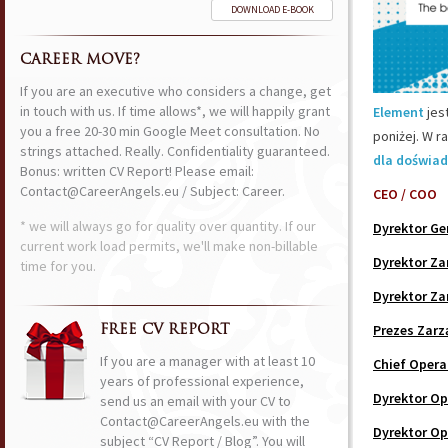
DOWNLOAD E-BOOK
CAREER MOVE?
If you are an executive who considers a change, get
in touch with us. If time allows*, we will happily grant
Element
jes
you a free 20-30 min Google Meet consultation. No
poniżej. W r
strings attached. Really. Confidentiality guaranteed.
dla doświad
Bonus: written CV Report! Please email:
Contact@CareerAngels.eu / Subject: Career.
CEO / COO
* we will always go for quality over quantity. If our
Dyrektor Ge
current work load permits, we'll make non-billable
Dyrektor Za
time for you.
Dyrektor Za
Prezes Zarz
FREE CV REPORT
If you are a manager with at least 10
Chief Opera
years of professional experience,
Dyrektor Op
send us an email with your CV to
Contact@CareerAngels.eu with the
Dyrektor Op
subject “CV Report / Blog”. You will