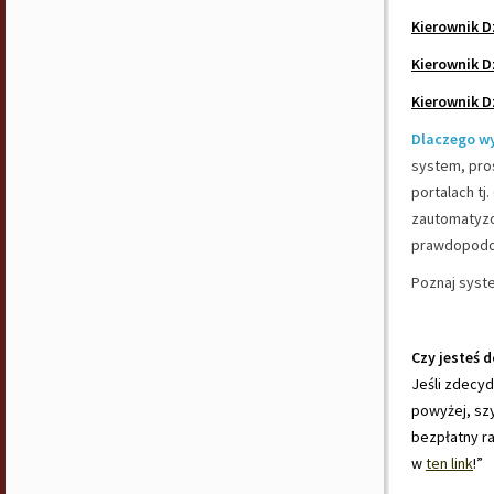
Kierownik D
Kierownik D
Kierownik D
Dlaczego w
system, pros
portalach tj
zautomatyzo
prawdopodob
Poznaj syst
Czy jesteś 
Jeśli zdecyd
powyżej, szy
bezpłatny ra
w
ten link
!”