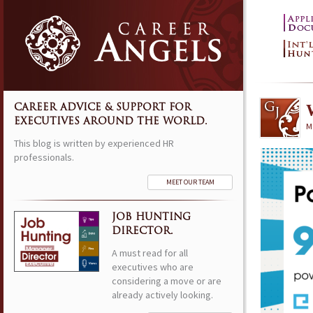
CAREER ADVICE & SUPPORT FOR
EXECUTIVES AROUND THE WORLD.
M
This blog is written by experienced HR
professionals.
MEET OUR TEAM
JOB HUNTING
DIRECTOR.
A must read for all
executives who are
considering a move or are
already actively looking.