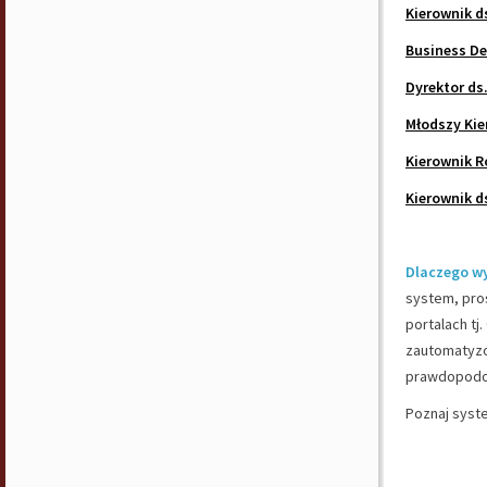
Kierownik d
Business De
Dyrektor ds
Młodszy Ki
Kierownik 
Kierownik d
Dlaczego w
system, pros
portalach tj
zautomatyzo
prawdopodob
Poznaj syst