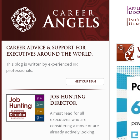
CAREER ADVICE & SUPPORT FOR
EXECUTIVES AROUND THE WORLD.
A
This blog is written by experienced HR
professionals.
MEET OUR TEAM
JOB HUNTING
DIRECTOR.
A must read for all
executives who are
considering a move or are
already actively looking.