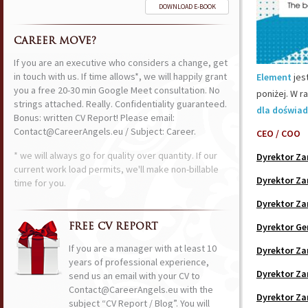
DOWNLOAD E-BOOK
CAREER MOVE?
If you are an executive who considers a change, get
in touch with us. If time allows*, we will happily grant
Element
jes
you a free 20-30 min Google Meet consultation. No
poniżej. W r
strings attached. Really. Confidentiality guaranteed.
dla doświad
Bonus: written CV Report! Please email:
Contact@CareerAngels.eu / Subject: Career.
CEO / COO
* we will always go for quality over quantity. If our
Dyrektor Z
current work load permits, we'll make non-billable
Dyrektor Za
time for you.
Dyrektor Za
Dyrektor Ge
FREE CV REPORT
If you are a manager with at least 10
Dyrektor Z
years of professional experience,
Dyrektor Za
send us an email with your CV to
Contact@CareerAngels.eu with the
Dyrektor Za
subject “CV Report / Blog”. You will