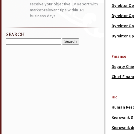
receive your objective CV Report with
Dyrektor Op
market-relevant tips within 3-5
Dyrektor Op
business days.
Dyrektor Op
SEARCH
Dyrektor Op
Search
for:
Finanse
Deputy Chief
Chief Financ
HR
Human Reso
Kierownik D
Kierownik d