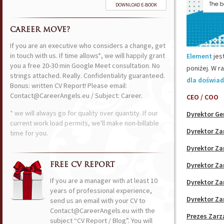
DOWNLOAD E-BOOK
CAREER MOVE?
If you are an executive who considers a change, get
in touch with us. If time allows*, we will happily grant
Element
jes
you a free 20-30 min Google Meet consultation. No
poniżej. W r
strings attached. Really. Confidentiality guaranteed.
dla doświad
Bonus: written CV Report! Please email:
Contact@CareerAngels.eu / Subject: Career.
CEO / COO
* we will always go for quality over quantity. If our
Dyrektor Ge
current work load permits, we'll make non-billable
Dyrektor Za
time for you.
Dyrektor Za
Dyrektor Z
FREE CV REPORT
If you are a manager with at least 10
Dyrektor Za
years of professional experience,
Dyrektor Za
send us an email with your CV to
Contact@CareerAngels.eu with the
Prezes Zarz
subject “CV Report / Blog”. You will