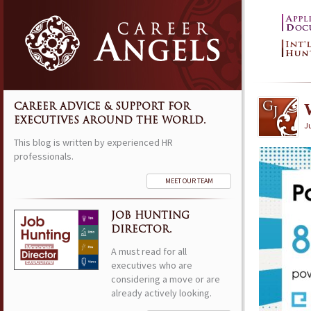
CAREER ADVICE & SUPPORT FOR
EXECUTIVES AROUND THE WORLD.
Ju
This blog is written by experienced HR
professionals.
MEET OUR TEAM
JOB HUNTING
DIRECTOR.
A must read for all
executives who are
considering a move or are
already actively looking.