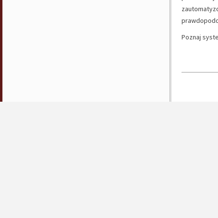
zautomatyzo
prawdopodob
Poznaj syst