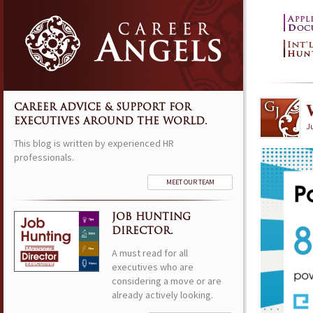
CAREER ADVICE & SUPPORT FOR
EXECUTIVES AROUND THE WORLD.
Ju
This blog is written by experienced HR
professionals.
MEET OUR TEAM
JOB HUNTING
DIRECTOR.
A must read for all
executives who are
considering a move or are
already actively looking.