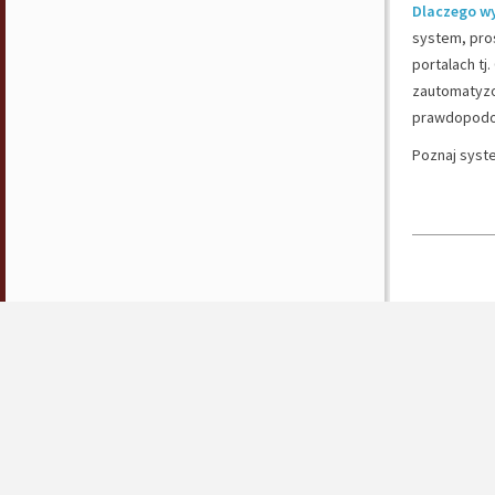
Dlaczego w
system, pros
portalach tj
zautomatyzo
prawdopodob
Poznaj syst