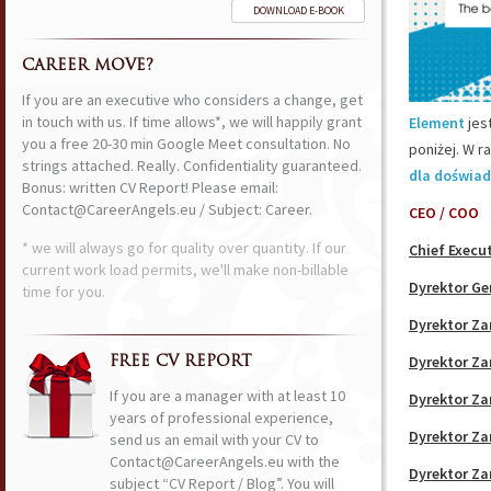
DOWNLOAD E-BOOK
CAREER MOVE?
If you are an executive who considers a change, get
in touch with us. If time allows*, we will happily grant
Element
jes
you a free 20-30 min Google Meet consultation. No
poniżej. W r
strings attached. Really. Confidentiality guaranteed.
dla doświad
Bonus: written CV Report! Please email:
Contact@CareerAngels.eu / Subject: Career.
CEO / COO
* we will always go for quality over quantity. If our
Chief Execut
current work load permits, we'll make non-billable
Dyrektor Ge
time for you.
Dyrektor Za
Dyrektor Za
FREE CV REPORT
If you are a manager with at least 10
Dyrektor Za
years of professional experience,
Dyrektor Za
send us an email with your CV to
Contact@CareerAngels.eu with the
Dyrektor Za
subject “CV Report / Blog”. You will