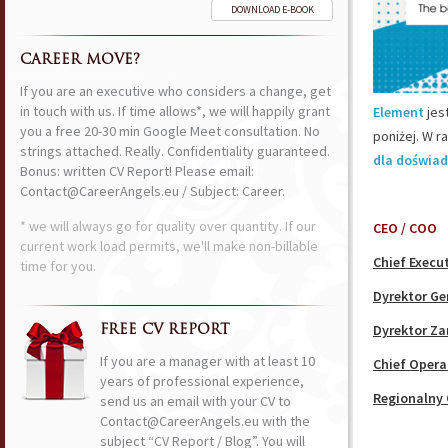
DOWNLOAD E-BOOK
CAREER MOVE?
If you are an executive who considers a change, get
in touch with us. If time allows*, we will happily grant
Element
jes
you a free 20-30 min Google Meet consultation. No
poniżej. W r
strings attached. Really. Confidentiality guaranteed.
dla doświad
Bonus: written CV Report! Please email:
Contact@CareerAngels.eu / Subject: Career.
* we will always go for quality over quantity. If our
CEO / COO
current work load permits, we'll make non-billable
Chief Execut
time for you.
Dyrektor Ge
Dyrektor Za
FREE CV REPORT
If you are a manager with at least 10
Chief Opera
years of professional experience,
Regionalny 
send us an email with your CV to
Contact@CareerAngels.eu with the
subject “CV Report / Blog”. You will