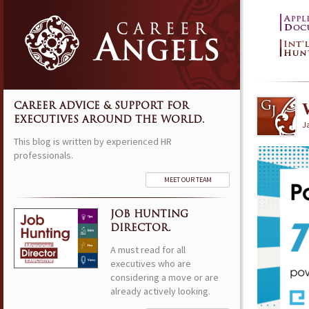
CAREER ADVICE & SUPPORT FOR
EXECUTIVES AROUND THE WORLD.
J
This blog is written by experienced HR
professionals.
MEET OUR TEAM
JOB HUNTING
DIRECTOR.
A must read for all
executives who are
considering a move or are
already actively looking.