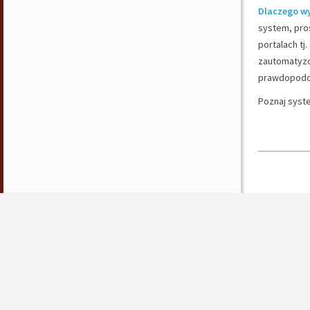
Dlaczego w
system, pros
portalach tj
zautomatyzo
prawdopodob
Poznaj syst