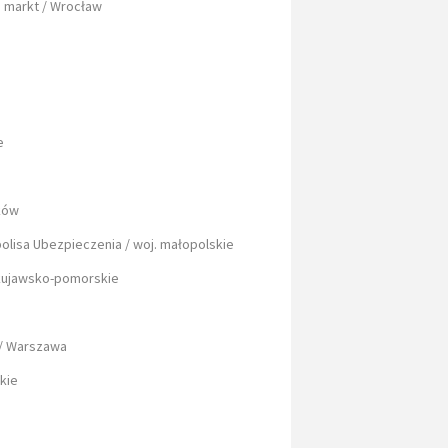
 markt / Wrocław
ie
aków
olisa Ubezpieczenia / woj. małopolskie
 kujawsko-pomorskie
 / Warszawa
skie