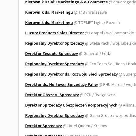
Kierownik Działu Marketingu & e-Commerce
@ dm-drogerie
Kierownik ds. Marketingu
@ T4B / Warszawa
Kierownik ds. Marketingu
@ TOPMET Light / Poznań
Luxury Products Sales Director
@ Letapel / woj. pomorskie
Regionalny Dyrektor Sprzedaży
@ Stella Pack / woj. lubelsk
Dyrektor Zespołu Sprzedaży
@ Generali / Łódź
Regionalny Dyrektor Sprzedaży
@ Eco Team Solutions / Kr
Regionalny Dyrektor ds. Rozwoju Sieci Sprzedaży
@ Superp
Dyrektor ds. Hurtowej Sprzedaży Paliw
@ PHU Mares / woj.
Dyrektor Obszaru Sprzedaży
@ PZU / Bydgoszcz
Dyrektor Sprzedaży Ubezpieczeń Korporacyjnych
@ Allianz
Regionalny Dyrektor Sprzedaży
@ Gama Group / woj. podla
Dyrektor Sprzedaży
@ Hotel Queen / Kraków