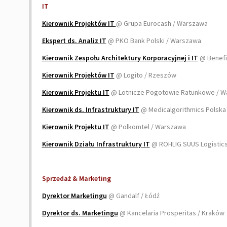
IT
Kierownik Projektów IT
@ Grupa Eurocash / Warszawa
Ekspert ds. Analiz
IT
@ PKO Bank Polski / Warszawa
Kierownik Zespołu Architektury Korporacyjnej i IT
@ Benefi
Kierownik Projektów IT
@ Logito / Rzeszów
Kierownik Projektu IT
@ Lotnicze Pogotowie Ratunkowe / 
Kierownik ds. Infrastruktury IT
@ Medicalgorithmics Polska
Kierownik Projektu IT
@ Polkomtel / Warszawa
Kierownik Działu Infrastruktury IT
@ ROHLIG SUUS Logistic
Sprzedaż & Marketing
Dyrektor Marketingu
@ Gandalf / Łódź
Dyrektor ds. Marketingu
@ Kancelaria Prosperitas / Kraków