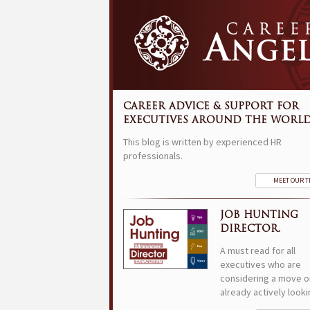
CAREER ADVICE & SUPPORT FOR
EXECUTIVES AROUND THE WORLD
This blog is written by experienced HR
professionals.
MEET OUR 
JOB HUNTING
DIRECTOR.
A must read for all
executives who are
considering a move o
already actively looki