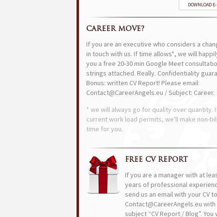
DOWNLOAD E
CAREER MOVE?
If you are an executive who considers a chan
in touch with us. If time allows*, we will happi
you a free 20-30 min Google Meet consultatio
strings attached. Really. Confidentiality guar
Bonus: written CV Report! Please email:
Contact@CareerAngels.eu / Subject: Career.
* we will always go for quality over quantity. I
current work load permits, we'll make non-bil
time for you.
FREE CV REPORT
If you are a manager with at lea
years of professional experien
send us an email with your CV t
Contact@CareerAngels.eu with 
subject “CV Report / Blog”. You w