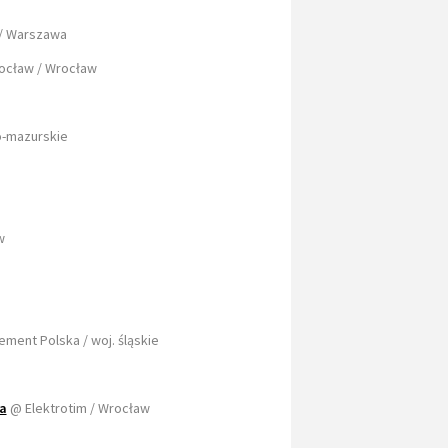
 / Warszawa
rocław / Wrocław
o-mazurskie
ów
ement Polska / woj. śląskie
a
@ Elektrotim / Wrocław