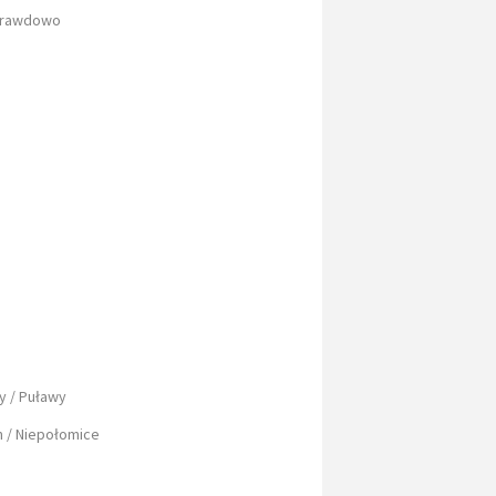
 Prawdowo
 / Puławy
m / Niepołomice