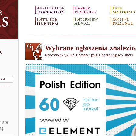
Wybrane ogłoszenia znalezi
.
November 23, 2022 | CareerAngels |
Generating Job Offers
TEAM
r are
ng.