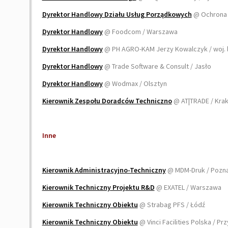
Dyrektor Handlowy Działu Usług Porządkowych
@ Ochrona 
Dyrektor Handlowy
@ Foodcom / Warszawa
Dyrektor Handlowy
@ PH AGRO-KAM Jerzy Kowalczyk / woj. 
Dyrektor Handlowy
@ Trade Software & Consult / Jasło
Dyrektor Handlowy
@ Wodmax / Olsztyn
Kierownik Zespołu Doradców Techniczno
@ AT|TRADE / Kr
Inne
Kierownik Administracyjno-Techniczny
@ MDM-Druk / Pozn
Kierownik Techniczny Projektu R&D
@ EXATEL / Warszawa
Kierownik Techniczny Obiektu
@ Strabag PFS / Łódź
Kierownik Techniczny Obiektu
@ Vinci Facilities Polska / Prz