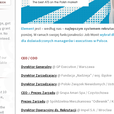
-BOOK
ge, get
ly grant
Element
jest – według nas –
najlepszym systemem rekrutac
n. No
poniżej. W ramach swojej funkcjonalności Job Monit
wybrał d
anteed.
dla doświadczonych managerów i executives w Polsce
.
f our
CEO / COO
lable
Dyrektor Generalny
@ GP Executive / Warszawa
Dyrektor Zarządzający
@ Fundacja „Nadzieja” / woj. śląskie
Dyrektor Zarządzający
@ Polski Związek Niewidomych / Ust
st 10
CEO – Prezes Zarządu
@ Grupa Amari Spa / Częstochowa
ce,
Prezes Zarządu
@ Spółdzielnia Mieszkaniowa “Odlewnik” / K
o
the
Dyrektor Operacyjny ds. Rekrutacji
@ Impel S.A. / Wrocław
ill