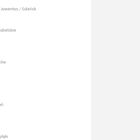
Juwentus / Gdańsk
lubelskie
aków
ań
yłęki