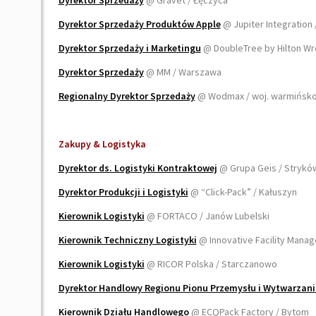
Dyrektor Sprzedaży
@ Gravet / Łęczyca
Dyrektor Sprzedaży Produktów Apple
@ Jupiter Integration
Dyrektor Sprzedaży i Marketingu
@ DoubleTree by Hilton W
Dyrektor Sprzedaży
@ MM / Warszawa
Regionalny Dyrektor Sprzedaży
@ Wodmax / woj. warmińsk
Zakupy & Logistyka
Dyrektor ds. Logistyki Kontraktowej
@ Grupa Geis / Stryk
Dyrektor Produkcji i Logistyki
@ “Click-Pack” / Kałuszyn
Kierownik Logistyki
@ FORTACO / Janów Lubelski
Kierownik Techniczny Logistyki
@ Innovative Facility Manag
Kierownik Logistyki
@ RICOR Polska / Starczanowo
Dyrektor Handlowy Regionu Pionu Przemysłu i Wytwarzani
Kierownik Działu Handlowego
@ ECQPack Factory / Bytom