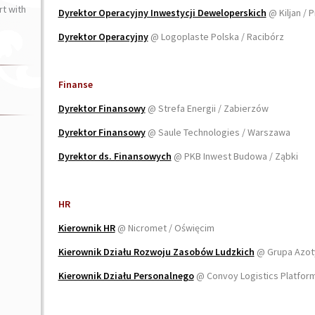
t with
Dyrektor Operacyjny Inwestycji Deweloperskich
@ Kiljan /
Dyrektor Operacyjny
@ Logoplaste Polska / Racibórz
Finanse
Dyrektor Finansowy
@ Strefa Energii / Zabierzów
Dyrektor Finansowy
@ Saule Technologies / Warszawa
Dyrektor ds. Finansowych
@ PKB Inwest Budowa / Ząbki
HR
Kierownik HR
@ Nicromet / Oświęcim
Kierownik Działu Rozwoju Zasobów Ludzkich
@ Grupa Azoty
Kierownik Działu Personalnego
@ Convoy Logistics Platfor