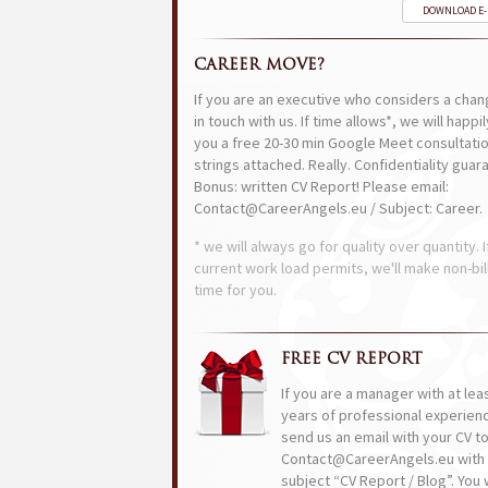
DOWNLOAD E
CAREER MOVE?
If you are an executive who considers a chan
in touch with us. If time allows*, we will happi
you a free 20-30 min Google Meet consultatio
strings attached. Really. Confidentiality guar
Bonus: written CV Report! Please email:
Contact@CareerAngels.eu / Subject: Career.
* we will always go for quality over quantity. I
current work load permits, we'll make non-bil
time for you.
FREE CV REPORT
If you are a manager with at lea
years of professional experien
send us an email with your CV t
Contact@CareerAngels.eu with 
subject “CV Report / Blog”. You w