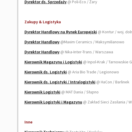
Dyrektor ds. Sprzedaży
@ Poli-Eco / Żary
Zakupy & Logistyka
Dyrektor Handlowy na Rynek Europejski
@ Kontur / woj. dol
Dyrektor Handlowy
@Maxim Ceramics / Maksymilianowo
Dyrektor Handlowy
@ Nika-Inter-Trans / Warszawa
Kierownik Magazynu i Logistyki
@ Inpol-Krak / Tarnowskie 
Kierownik ds. Logistyki
@ Aria Bio Trade / Legionowo
Kierownik ds. Logistyki / Intralogistyki
@ HaCon / Barlinek
Kierownik Logistyki
@ MAT Dania / Słupno
Kierownik Logistyki i Magazynu
@ Zakład Sieci Zasilania / 
Inne