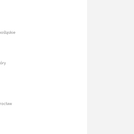
nośląskie
Góry
Wrocław