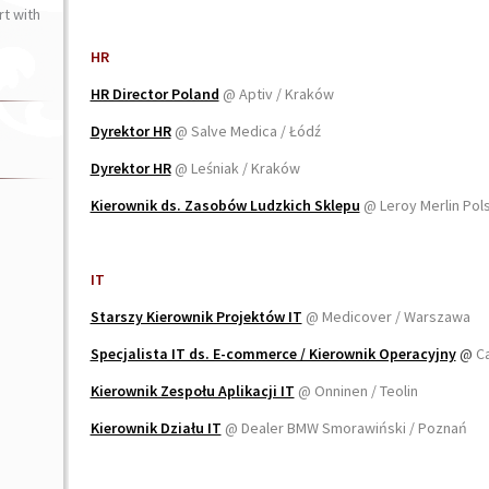
t with
HR
HR Director Poland
@ Aptiv / Kraków
Dyrektor HR
@ Salve Medica / Łódź
Dyrektor HR
@ Leśniak / Kraków
Kierownik ds. Zasobów Ludzkich Sklepu
@ Leroy Merlin Pol
IT
Starszy Kierownik Projektów IT
@ Medicover / Warszawa
Specjalista IT ds. E-commerce / Kierownik Operacyjny
@
Ca
Kierownik Zespołu Aplikacji IT
@ Onninen / Teolin
Kierownik Działu IT
@ Dealer BMW Smorawiński / Poznań