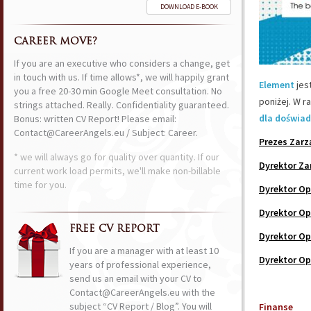
DOWNLOAD E-BOOK
CAREER MOVE?
If you are an executive who considers a change, get
in touch with us. If time allows*, we will happily grant
Element
jes
you a free 20-30 min Google Meet consultation. No
poniżej. W r
strings attached. Really. Confidentiality guaranteed.
dla doświad
Bonus: written CV Report! Please email:
Contact@CareerAngels.eu / Subject: Career.
Prezes Zarz
* we will always go for quality over quantity. If our
Dyrektor Za
current work load permits, we'll make non-billable
time for you.
Dyrektor Op
Dyrektor Op
FREE CV REPORT
Dyrektor Op
If you are a manager with at least 10
Dyrektor Op
years of professional experience,
send us an email with your CV to
Contact@CareerAngels.eu with the
subject “CV Report / Blog”. You will
Finanse