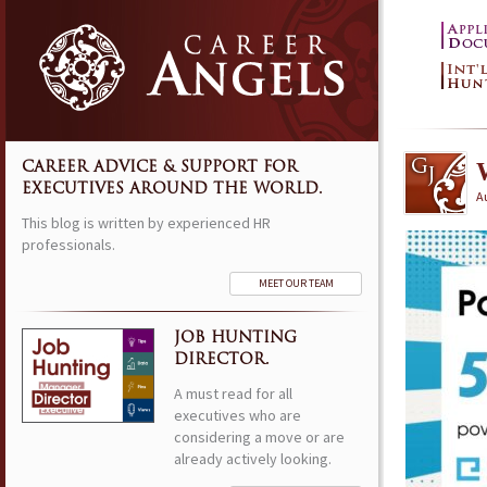
CAREER ADVICE & SUPPORT FOR
EXECUTIVES AROUND THE WORLD.
Au
This blog is written by experienced HR
professionals.
MEET OUR TEAM
JOB HUNTING
DIRECTOR.
A must read for all
executives who are
considering a move or are
already actively looking.