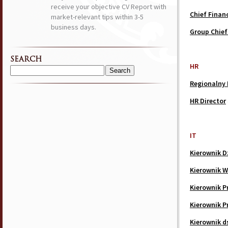
receive your objective CV Report with
Chief Financ
market-relevant tips within 3-5
business days.
Group Chief 
SEARCH
HR
Search
Regionalny 
for:
HR Director
IT
Kierownik D
Kierownik W
Kierownik P
Kierownik P
Kierownik ds