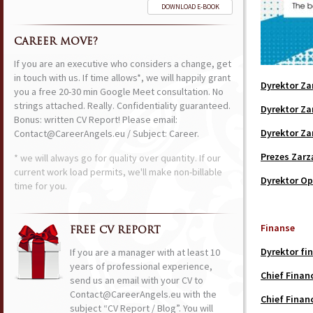
DOWNLOAD E-BOOK
CAREER MOVE?
If you are an executive who considers a change, get
in touch with us. If time allows*, we will happily grant
Dyrektor Za
you a free 20-30 min Google Meet consultation. No
strings attached. Really. Confidentiality guaranteed.
Dyrektor Za
Bonus: written CV Report! Please email:
Dyrektor Za
Contact@CareerAngels.eu / Subject: Career.
Prezes Zarz
* we will always go for quality over quantity. If our
current work load permits, we'll make non-billable
Dyrektor Op
time for you.
Finanse
FREE CV REPORT
Dyrektor fi
If you are a manager with at least 10
years of professional experience,
Chief Financ
send us an email with your CV to
Contact@CareerAngels.eu with the
Chief Financ
subject “CV Report / Blog”. You will