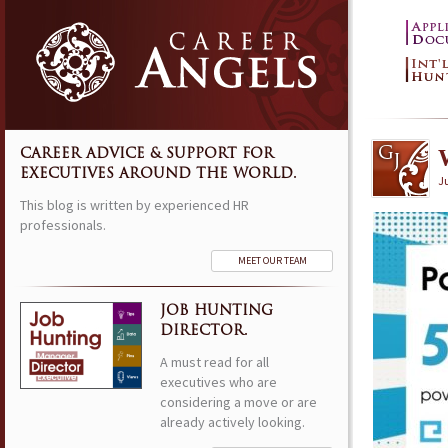
CAREER ADVICE & SUPPORT FOR
EXECUTIVES AROUND THE WORLD.
Ju
This blog is written by experienced HR
professionals.
MEET OUR TEAM
JOB HUNTING
DIRECTOR.
A must read for all
executives who are
considering a move or are
already actively looking.