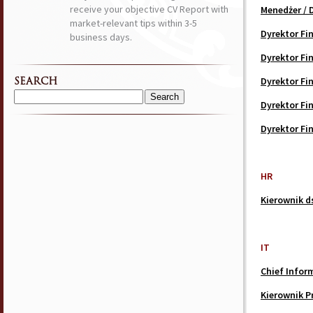
receive your objective CV Report with
Menedżer / 
market-relevant tips within 3-5
Dyrektor F
business days.
Dyrektor F
Dyrektor F
SEARCH
Search
Dyrektor F
for:
Dyrektor F
HR
Kierownik d
IT
Chief Infor
Kierownik P