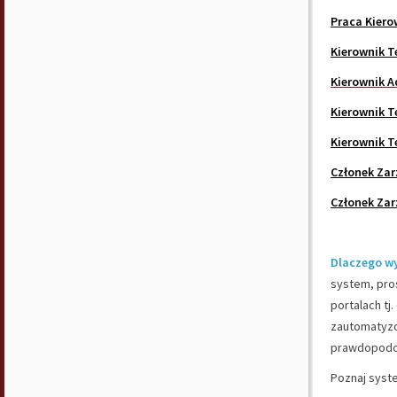
Praca Kiero
Kierownik T
Kierownik 
Kierownik T
Kierownik T
Członek Za
Członek Zar
Dlaczego w
system, pros
portalach tj
zautomatyzo
prawdopodob
Poznaj syst