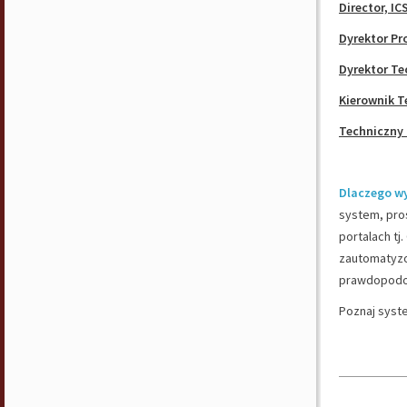
Director, IC
Dyrektor Pr
Dyrektor Te
Kierownik T
Techniczny 
Dlaczego w
system, pros
portalach tj
zautomatyzo
prawdopodob
Poznaj syst