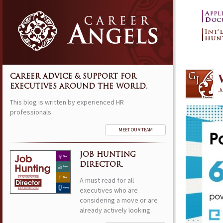
CAREER ADVICE & SUPPORT FOR
EXECUTIVES AROUND THE WORLD.
J
This blog is written by experienced HR
professionals.
MEET OUR TEAM
JOB HUNTING
DIRECTOR.
A must read for all
executives who are
considering a move or are
already actively looking.