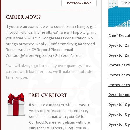
DOWNLOAD E-BOOK
CAREER MOVE?
If you are an executive who considers a change, get
in touch with us. If time allows*, we will happily grant
Chief Execut
you a free 20-30 min Google Meet consultation. No
strings attached. Really. Confidentiality guaranteed.
Dyrektor Za
Bonus: written CV Report! Please email:
Dyrektor Za
Contact@CareerAngels.eu / Subject: Career.
Prezes Zarz
* we will always go for quality over quantity. If our
current work load permits, we'll make non-billable
Prezes Zarz
time for you.
Prezes Zarz
Dyrektor op
FREE CV REPORT
Dyrektor Op
If you are a manager with at least 10
years of professional experience,
Dyrektor Op
send us an email with your CV to
Contact@CareerAngels.eu with the
Dyrektor O
subject “CV Report / Blog”. You will