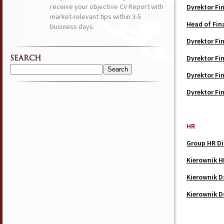
receive your objective CV Report with
Dyrektor Fi
market-relevant tips within 3-5
Head of Fin
business days.
Dyrektor F
Dyrektor F
SEARCH
Search
Dyrektor F
for:
Dyrektor F
HR
Group HR Di
Kierownik H
Kierownik D
Kierownik Ds