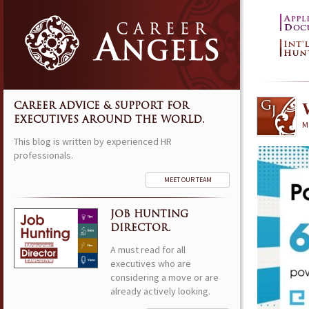
CAREER ADVICE & SUPPORT FOR
EXECUTIVES AROUND THE WORLD.
M
This blog is written by experienced HR
professionals.
MEET OUR TEAM
JOB HUNTING
DIRECTOR.
A must read for all
executives who are
considering a move or are
already actively looking.