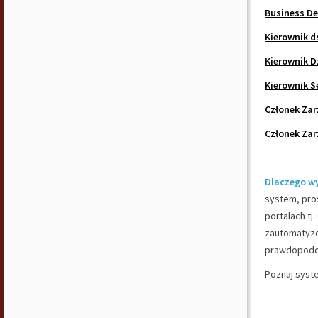
Business D
Kierownik d
Kierownik D
Kierownik Se
Członek Zar
Członek Zar
Dlaczego w
system, pros
portalach tj
zautomatyzo
prawdopodob
Poznaj syst