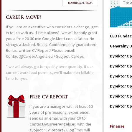
DOWNLOAD E-BOOK
CAREER MOVE?
If you are an executive who considers a change, get
in touch with us. If time allows*, we will happily grant
CEO Fundac
you a free 20-30 min Google Meet consultation. No
strings attached. Really. Confidentiality guaranteed.
Generalny D
Bonus: written CV Report! Please email:
Dyrektor Op
Contact@CareerAngels.eu / Subject: Career.
Dyrektor Op
* we will always go for quality over quantity. If our
current work load permits, we'll make non-billable
Dyrektor Op
time for you.
Dyrektor Op
Dyrektor Op
FREE CV REPORT
Dyrektor Op
If you are a manager with at least 10
years of professional experience,
send us an email with your CV to
Contact@CareerAngels.eu with the
Finanse
subject “CV Report / Blog”. You will