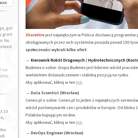
-BOOK
ge, get
ly grant
ShareHire
jest największym w Polsce dostawcą programów p
n. No
obsługiwanych przez nich systemów posiada ponad 150 tysi
anteed.
społeczności wybrali kilka ofert
:
→
Kierownik Robót Drogowych / Hydrotechnicznych (Kost
Budimex o sobie: Grupa Budimex jest liderem wśród pracoda
f our
wieloletnim doświadczeniem i stabilną pozycją na rynku.
lable
Aby aplikować, kliknij w ten
link
.
→
Data Scientist (Wrocław)
Ceneo.pl o sobie: Ceneo.pl to jeden z największych serwis
wśród porównywarek cen i produktów w Europie. Od blisko 1
st 10
Polaków kupującym on-line.
ce,
Aby aplikować, kliknij w ten
link
.
o
the
→
DevOps Engineer (Wrocław)
ill