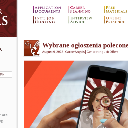
Wybrane ogłoszenia polecon
.
August 9, 2022 | CareerAngels |
Generating Job Offers
TEAM
r are
ng.