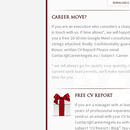
DOWNLOAD E
CAREER MOVE?
If you are an executive who considers a chan
in touch with us. If time allows*, we will happi
you a free 20-30 min Google Meet consultatio
strings attached. Really. Confidentiality guar
Bonus: written CV Report! Please email:
Contact@CareerAngels.eu / Subject: Career.
* we will always go for quality over quantity. I
current work load permits, we'll make non-bil
time for you.
FREE CV REPORT
If you are a manager with at lea
years of professional experien
send us an email with your CV t
Contact@CareerAngels.eu with 
subject “CV Report / Blog”. You w