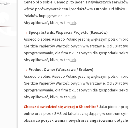
Ceneo.pl o sobie: Ceneo.pl to jeden z największych serwis
t with
wśród porównywarek cen i produktów w Europie. Od blisko 1
Polaków kupującym on-line.
Aby aplikować, kliknij w ten
link
.
→
Specjalista ds. Wsparcia Projektu (Rzeszów)
Asseco o sobie: Asseco Poland jest największym polskim 
Giełdzie Papierów Wartościowych w Warszawie. Od 30 lat t
oprogramowanie, dla firm z kluczowych dla gospodarki sekt
Aby aplikować, kliknij w ten
link
.
→
Product Owner (Warszawa / Kraków)
Asseco o sobie: Asseco Poland jest największym polskim 
Giełdzie Papierów Wartościowych w Warszawie. Od 30 lat t
oprogramowanie, dla firm z kluczowych dla gospodarki sekt
Aby aplikować, kliknij w ten
link
.
Chcesz dowiedzieć się więcej o ShareHire?
Jako pionier pr
online oraz przez SMS od kilku lat znajdują się w centrum cy
obszarze
pozyskiwania nowych
oraz
angażowania dotych