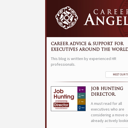
CAREER ADVICE & SUPPORT FOR
EXECUTIVES AROUND THE WORLD
This blog is written by experienced HR
professionals.
MEET OUR 
JOB HUNTING
DIRECTOR.
A must read for all
executives who are
considering a move o
already actively looki