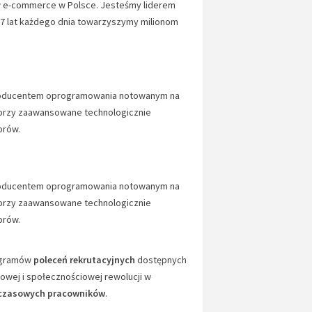
ów e-commerce w Polsce. Jesteśmy liderem
7 lat każdego dnia towarzyszymy milionom
producentem oprogramowania notowanym na
worzy zaawansowane technologicznie
orów.
producentem oprogramowania notowanym na
worzy zaawansowane technologicznie
orów.
ogramów
poleceń rekrutacyjnych
dostępnych
frowej i społecznościowej rewolucji w
czasowych pracowników
.