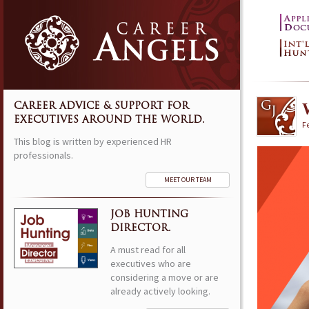
CAREER ADVICE & SUPPORT FOR
EXECUTIVES AROUND THE WORLD.
Fe
This blog is written by experienced HR
professionals.
MEET OUR TEAM
JOB HUNTING
DIRECTOR.
A must read for all
executives who are
considering a move or are
already actively looking.