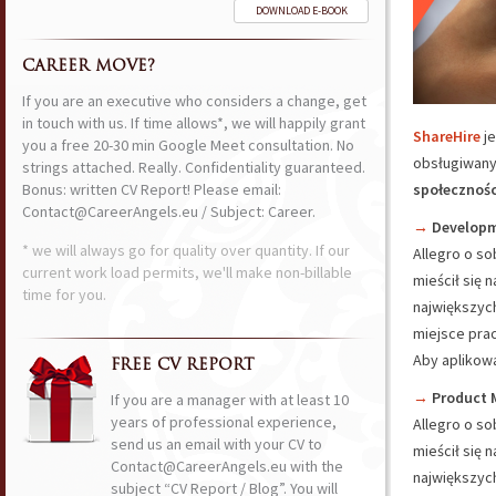
DOWNLOAD E-BOOK
CAREER MOVE?
If you are an executive who considers a change, get
in touch with us. If time allows*, we will happily grant
ShareHire
je
you a free 20-30 min Google Meet consultation. No
obsługiwany
strings attached. Really. Confidentiality guaranteed.
Bonus: written CV Report! Please email:
społeczności
Contact@CareerAngels.eu / Subject: Career.
→
Developme
* we will always go for quality over quantity. If our
Allegro o so
current work load permits, we'll make non-billable
mieścił się 
time for you.
największyc
miejsce prac
Aby aplikowa
FREE CV REPORT
→
Product 
If you are a manager with at least 10
years of professional experience,
Allegro o so
send us an email with your CV to
mieścił się 
Contact@CareerAngels.eu with the
największyc
subject “CV Report / Blog”. You will