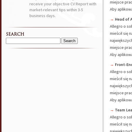
miejsce prac
receive your objective CV Report with
Aby aplikowa
market-relevant tips within 3-5
business days.
→
Head of A
Allegro o so
mieścił się 
SEARCH
największyc
Search
miejsce prac
for:
Aby aplikowa
→
Front-En
Allegro o so
mieścił się 
największyc
miejsce prac
Aby aplikowa
→
Team Lea
Allegro o so
mieścił się 
największyc