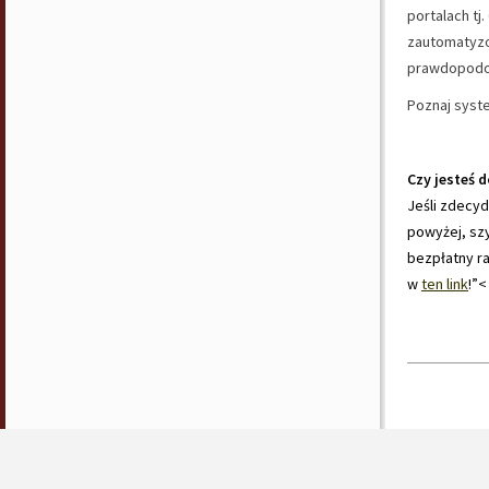
portalach tj
zautomatyzo
prawdopodob
Poznaj syst
Czy jesteś 
Jeśli zdecyd
powyżej, szy
bezpłatny ra
w
ten link
!”<