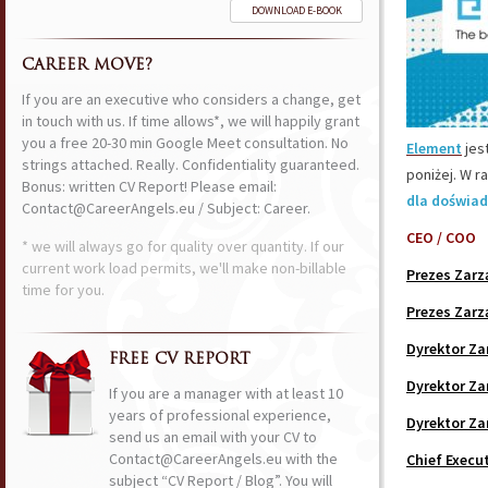
DOWNLOAD E-BOOK
CAREER MOVE?
If you are an executive who considers a change, get
in touch with us. If time allows*, we will happily grant
you a free 20-30 min Google Meet consultation. No
Element
jes
strings attached. Really. Confidentiality guaranteed.
poniżej. W r
Bonus: written CV Report! Please email:
dla doświad
Contact@CareerAngels.eu / Subject: Career.
CEO / COO
* we will always go for quality over quantity. If our
current work load permits, we'll make non-billable
Prezes Zarz
time for you.
Prezes Zarz
Dyrektor Za
FREE CV REPORT
Dyrektor Za
If you are a manager with at least 10
years of professional experience,
Dyrektor Za
send us an email with your CV to
Contact@CareerAngels.eu with the
Chief Execut
subject “CV Report / Blog”. You will