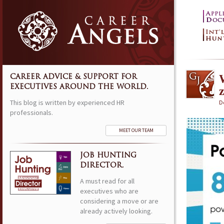
CAREER ADVICE & SUPPORT FOR
EXECUTIVES AROUND THE WORLD.
This blog is written by experienced HR
D
professionals.
MEET OUR TEAM
JOB HUNTING
DIRECTOR.
A must read for all
executives who are
considering a move or are
already actively looking.