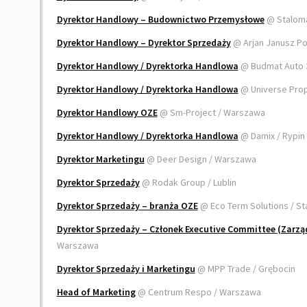
Dyrektor Handlowy – Budownictwo Przemysłowe
@ Staloma
Dyrektor Handlowy – Dyrektor Sprzedaży
@ Arjan Janusz P
Dyrektor Handlowy / Dyrektorka Handlowa
@ Budmat Auto 3
Dyrektor Handlowy / Dyrektorka Handlowa
@ Universe Pro
Dyrektor Handlowy OZE
@ Sm-Project / Warszawa
Dyrektor Handlowy / Dyrektorka Handlowa
@ Damix / Rypin
Dyrektor Marketingu
@ Deer Design / Warszawa
Dyrektor Sprzedaży
@ Rodak Group / Lublin
Dyrektor Sprzedaży – branża OZE
@ Eco Term Solutions / St
Dyrektor Sprzedaży – Członek Executive Committee (Zarz
Warszawa
Dyrektor Sprzedaży i Marketingu
@ MPP Trade / Grębocin
Head of Marketing
@ Centrum Respo / Warszawa