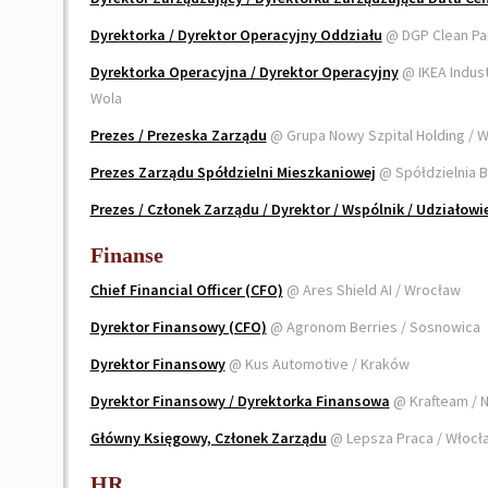
Dyrektorka / Dyrektor Operacyjny Oddziału
@ DGP Clean Par
Dyrektorka Operacyjna / Dyrektor Operacyjny
@ IKEA Indust
Wola
Prezes / Prezeska Zarządu
@ Grupa Nowy Szpital Holding / 
Prezes Zarządu Spółdzielni Mieszkaniowej
@ Spółdzielnia 
Prezes / Członek Zarządu / Dyrektor / Wspólnik / Udziałowi
Finanse
Chief Financial Officer (CFO)
@ Ares Shield AI / Wrocław
Dyrektor Finansowy (CFO)
@ Agronom Berries / Sosnowica
Dyrektor Finansowy
@ Kus Automotive / Kraków
Dyrektor Finansowy / Dyrektorka Finansowa
@ Krafteam / 
Główny Księgowy, Członek Zarządu
@ Lepsza Praca / Włocł
HR