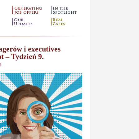
gerów i executives
t – Tydzień 9.
g