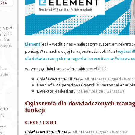
-BOOK
ge, get
ly grant
n. No
Element
jest – według nas – najlepszym systemem rekrutacy
anteed.
poniżej. W ramach swojej funkcjonalności Job Monit
wybrał d
dla doświadczonych managerów i executives w Polsce z o
f our
W tym tygodniu lista zawiera takie perełki, jak:
lable
Chief Executive Officer
@ All Interests Aligned / Wroc
Head of HR Operations (Payroll & Personnel Adminis
Dyrektor Marketingu
@ Deer Design / Warszawa
Ogłoszenia dla doświadczonych manage
st 10
funkcji
ce,
o
CEO / COO
the
Chief Executive Officer
@ All Interests Aligned / Wrocław
ill