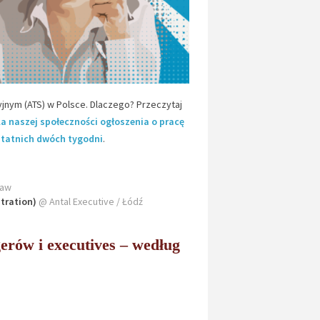
jnym (ATS) w Polsce. Dlaczego? Przeczytaj
la naszej społeczności ogłoszenia o pracę
statnich dwóch tygodni
.
ław
tration)
@ Antal Executive / Łódź
rów i executives – według