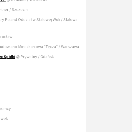
tner / Szczecin
ry Poland Oddział w Stalowej Woli / Stalowa
Wrocław
Budowlano-Mieszkaniowa “Tęcza” / Warszawa
ec Spółki
@ Prywatny / Gdańs
k
Niemcy
a
wek