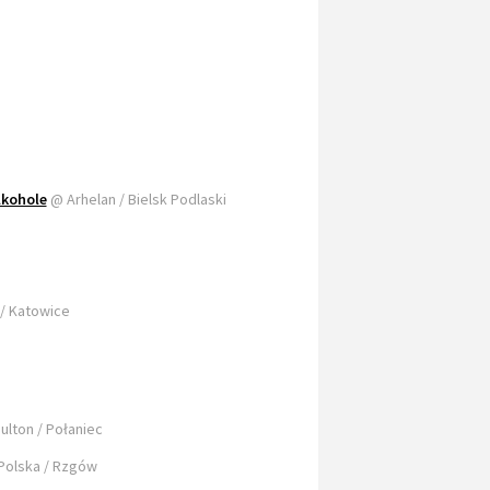
lkohole
@ Arhelan / Bielsk Podlaski
/ Katowice
lton / Połaniec
Polska / Rzgów