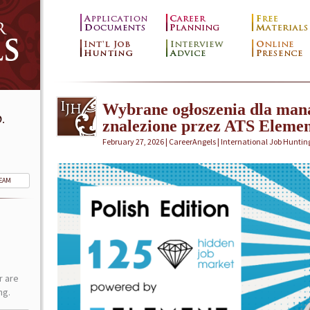
Wybrane ogłoszenia dla mana
.
znalezione przez ATS Elemen
February 27, 2026 | CareerAngels |
International Job Huntin
TEAM
r are
ng.