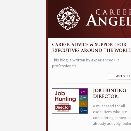
CAREER ADVICE & SUPPORT FOR
EXECUTIVES AROUND THE WORLD
This blog is written by experienced HR
professionals.
MEET OUR 
JOB HUNTING
DIRECTOR.
A must read for all
executives who are
considering a move o
already actively looki