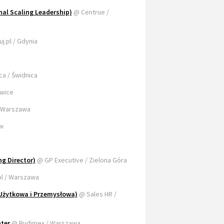
nal Scaling Leadership)
@ Centrue /
j.pl / Gdynia
a / Świdnica
owice
/ Warszawa
w
g Director)
@ GP Executive / Zielona Góra
pl / Warszawa
 Użytkowa i Przemysłowa)
@ Sales HR /
ter
@ Budimex / Warszawa