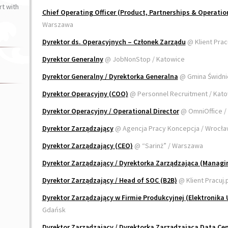
t with
Chief Operating Officer (Product, Partnerships & Operatio
Warszawa
Dyrektor ds. Operacyjnych – Członek Zarządu
@ Klient Pracu
Dyrektor Generalny
@ JobNonStop / Katowice
Dyrektor Generalny / Dyrektorka Generalna
@ Gmina Świdnic
Dyrektor Operacyjny (COO)
@ Personnel Recruitment / Kat
Dyrektor Operacyjny / Operational Director
@ OmniOffice 
Dyrektor Zarządzający
@ Agencja Pracy Koncepcja / Wrocła
Dyrektor Zarządzający (CEO)
@ “Sarinż” / Warszawa
Dyrektor Zarządzający / Dyrektorka Zarządzająca (Managin
Dyrektor Zarządzający / Head of SOC (B2B)
@ Klient Pracuj.
Dyrektor Zarządzający w Firmie Produkcyjnej (Elektronika
Gdańsk
Dyrektor Zarządzający / Dyrektorka Zarządzająca Data Cen