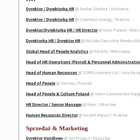
Dyrektor / Dyrektorka HR
@ Anshar Studios / Katowice
Dyrektor / Dyrektorka HR
@ Columbus Energy / Kraków
Dyrektor/Dyrektorka HR / HR Director
@ Hays Poland / War
Dyrektorka HR / Dyrektor HR
@ ReJobs Executive Monika Ma
Global Head of People Analytics
@ Reckitt / Warszawa
Head of HR Operations (Payroll & Personnel Administratio
Head of Human Resources
@ COREcruitment Ltd / Unia Euro
Head of People
@ noo.ma / Poznań
Head of People & Culture Poland
@ Volvo Construction Equ
HR Director / Senior Manager
@ Hays / Wrocław
Human Resources Director
@ Instant Impact / Kraków
Sprzedaż & Marketing
Dyrektor Handlowy
@ Sm-Project / Rzeszów