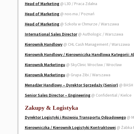
Head of Marketing
@ L3D / Praca Zdalna
Head of Marketing
@ noo.ma / Poznań
Head of Marketing
@ Szkoła w Chmurze / Warszawa
International Sales Director
@ Authologic / Warszawa
Kierownik Handlowy
@ CHL Cash Management / Warszawa
Kierownik Handlowy / Kierowniczka Handlowa Kategorii: A
Kierownik Marketingu
@ SkyClinic Wrocław / Wrocław
Kierownik Marketingu
@ Grupa Zibi / Warszawa
Menadżer Handlowy – Dyrektor Sprzedaży (Senior)
@ BASH 
Senior Sales Director – Engineering
@ Confidential / Kielce
Zakupy & Logistyka
Dyrektor Logistyki i Rozwoju Transportu Odpadowego
@ Mu
Kierowniczka / Kierownik Logistyki Kontraktowej
@ Żabka 