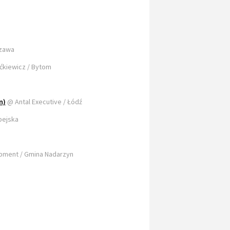
szawa
ćkiewicz / Bytom
n)
@ Antal Executive / Łódź
pejska
ipment / Gmina Nadarzyn