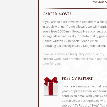
DOWNLOAD E
CAREER MOVE?
If you are an executive who considers a chan
in touch with us. If time allows*, we will happi
you a free 20-30 min Google Meet consultatio
strings attached. Really. Confidentiality guar
Bonus: written CV Report! Please email:
Contact@CareerAngels.eu / Subject: Career.
* we will always go for quality over quantity. I
current work load permits, we'll make non-bil
time for you.
FREE CV REPORT
If you are a manager with at lea
years of professional experien
send us an email with your CV t
Contact@CareerAngels.eu with 
subject “CV Report / Blog”. You w