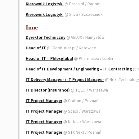
Kierownik Logistyki
@ Praca.pl / Radom
Kierownik Logistyki
@ Silva / Szczecinek
Inne
Dyrektor Techniczny
@ VELUX / Namysłów
Head of IT
@ GlobKurier.pl / Katowice
Head of IT – Phlexglobal
@ PharmaLex / Lublin
Head of IT Development / Engineering – IT Contracting
@ M
IT Delivery Manager / IT Project Manager
@ Next Technology
IT Director (Insurance)
@ TQLO / Warszawa
IT Project Manager
@ Crafton / Poznań
IT Project Manager
@ Scalo / Warszawa
IT Project Manager
@ Natek / Warszawa
IT Project Manager
@ STX Next / Poznań