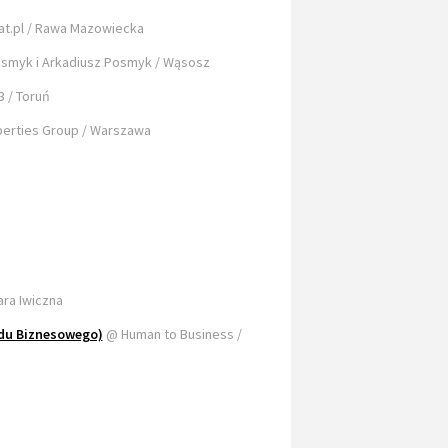
t.pl / Rawa Mazowiecka
osmyk i Arkadiusz Posmyk / Wąsosz
 / Toruń
perties Group / Warszawa
ara Iwiczna
ądu Biznesowego)
@ Human to Business /