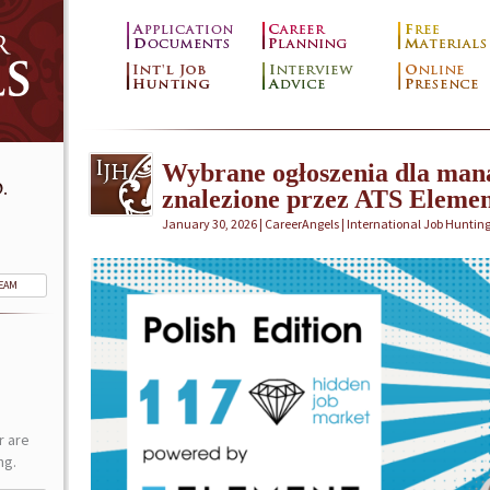
Wybrane ogłoszenia dla mana
.
znalezione przez ATS Elemen
January 30, 2026 | CareerAngels |
International Job Huntin
TEAM
r are
ng.