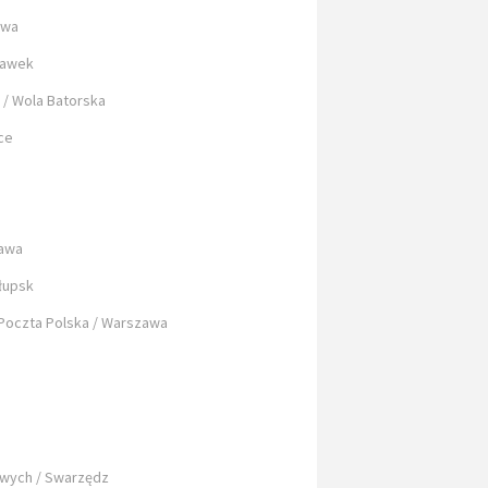
awa
ławek
 / Wola Batorska
ce
zawa
łupsk
Poczta Polska / Warszawa
wych / Swarzędz