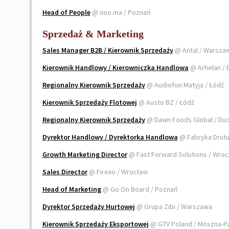
Head of People
@ noo.ma / Poznań
Sprzedaż & Marketing
Sales Manager B2B / Kierownik Sprzedaży
@ Antal / Warsza
Kierownik Handlowy / Kierowniczka Handlowa
@ Arhelan / 
Regionalny Kierownik Sprzedaży
@ Audiofon Matyja / Łódź
Kierownik Sprzedaży Flotowej
@ Austo BZ / Łódź
Regionalny Kierownik Sprzedaży
@ Dawn Foods Global / Du
Dyrektor Handlowy / Dyrektorka Handlowa
@ Fabryka Drutu 
Growth Marketing Director
@ Fast Forward Solutions / Wro
Sales Director
@ Firexo / Wrocław
Head of Marketing
@ Go On Board / Poznań
Dyrektor Sprzedaży Hurtowej
@ Grupa Zibi / Warszawa
Kierownik Sprzedaży Eksportowej
@ GTV Poland / Moszna-P