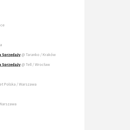
ice
wa
a Sprzedaży
@ Taranko / Kraków
a Sprzedaży
@ Tell / Wrocław
t Polska / Warszawa
 Warszawa