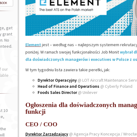
-BOOK
ge, get
ly grant
n. No
Element
jest – według nas – najlepszym systemem rekrutacy
anteed.
poniżej. W ramach swojej funkcjonalności Job Monit
wybrał d
dla doświadczonych managerów i executives w Polsce z o
f our
W tym tygodniu lista zawiera takie perełki, jak:
lable
Dyrektor Operacyjny
@ LOT Aircraft Maintenance Serv
Head of Finance and Operations
@ Cyberly Poland
Foods Sales Director
@ Unilever
Ogłoszenia dla doświadczonych manage
st 10
funkcji
ce,
o
CEO / COO
the
Dyrektor Zarządzający
@ Agencja Pracy Koncepcja / Wrocła
ill