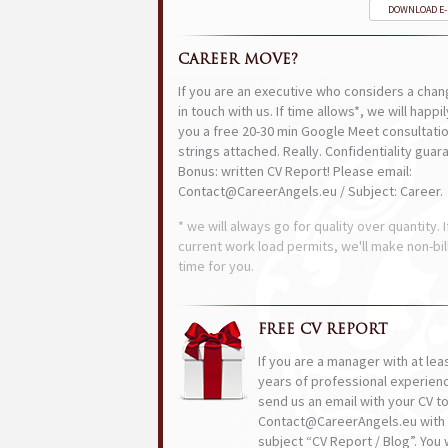
DOWNLOAD E
CAREER MOVE?
If you are an executive who considers a chan
in touch with us. If time allows*, we will happi
you a free 20-30 min Google Meet consultatio
strings attached. Really. Confidentiality guar
Bonus: written CV Report! Please email:
Contact@CareerAngels.eu / Subject: Career.
* we will always go for quality over quantity. I
current work load permits, we'll make non-bil
time for you.
FREE CV REPORT
If you are a manager with at lea
years of professional experien
send us an email with your CV t
Contact@CareerAngels.eu with 
subject “CV Report / Blog”. You w