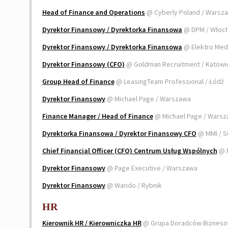
Head of Finance and Operations
@ Cyberly Poland / Warsz
Dyrektor Finansowy / Dyrektorka Finansowa
@ DPM / Włoc
Dyrektor Finansowy / Dyrektorka Finansowa
@ Elektro Med
Dyrektor Finansowy (CFO)
@ Goldman Recruitment / Katowi
Group Head of Finance
@ LeasingTeam Professional / Łódź
Dyrektor Finansowy
@ Michael Page / Warszawa
Finance Manager / Head of Finance
@ Michael Page / Wars
Dyrektorka Finansowa / Dyrektor Finansowy CFO
@ MMI / S
Chief Financial Officer (CFO) Centrum Usług Wspólnych
@ 
Dyrektor Finansowy
@ Page Executive / Warszawa
Dyrektor Finansowy
@ Warido / Rybnik
HR
Kierownik HR / Kierowniczka HR
@ Grupa Doradców Bizneso