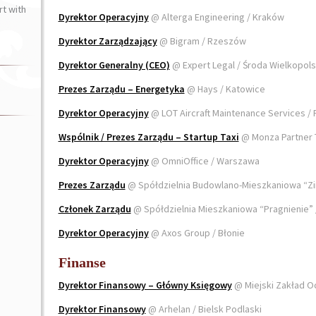
t with
Dyrektor Operacyjny
@ Alterga Engineering / Kraków
Dyrektor Zarządzający
@ Bigram / Rzeszów
Dyrektor Generalny (CEO)
@ Expert Legal / Środa Wielkopol
Prezes Zarządu – Energetyka
@ Hays / Katowice
Dyrektor Operacyjny
@ LOT Aircraft Maintenance Services /
Wspólnik / Prezes Zarządu – Startup Taxi
@ Monza Partner 
Dyrektor Operacyjny
@ OmniOffice / Warszawa
Prezes Zarządu
@ Spółdzielnia Budowlano-Mieszkaniowa “Z
Członek Zarządu
@ Spółdzielnia Mieszkaniowa “Pragnienie”
Dyrektor Operacyjny
@ Axos Group / Błonie
Finanse
Dyrektor Finansowy – Główny Księgowy
@ Miejski Zakład O
Dyrektor Finansowy
@ Arhelan / Bielsk Podlaski