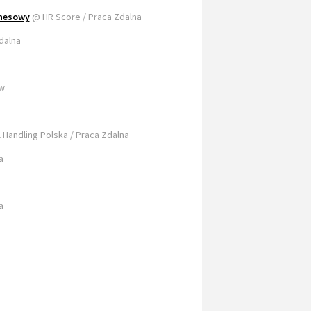
znesowy
@ HR Score / Praca Zdalna
dalna
ów
 Handling Polska / Praca Zdalna
a
a