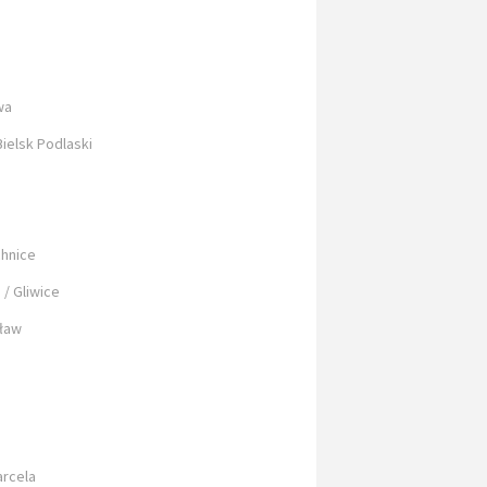
wa
Bielsk Podlaski
chnice
/ Gliwice
cław
arcela