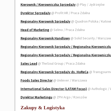
Kierownik / Kierowniczka Sprzedaży
@ Play / Jędrzejów
Dyrektor Sprzedaży
@ Profit HR / Praca Zdalna
Regionalny Kierownik Sprzedaży
@ Quadron Polska / Katow
Head of Marketing
@ Selmo / Praca Zdalna
Regionalny Kierownik Handlowy
@ Solid Security / Warsza
Regionalny Kierownik Sprzedaży / Regionalna Kierowniczk
Regionalny Kierownik Sprzedaży / Regionalna Kierowniczk
Sales Lead
@ TheSoul Group / Praca Zdalna
Regionalny Kierownik Sprzedaży ds. HoReCa
@ Transgourme
Foods Sales Director
@ Unilever / Warszawa
International Sales Director (LATAM Focus)
@ Authologic /
Dyrektor Marketingu
@ ZPH Argo / Rzeszów
Zakupy & Logistyka