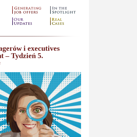
gerów i executives
t – Tydzień 5.
g