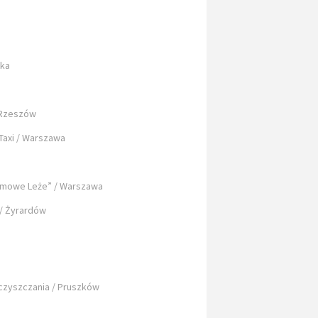
ska
 Rzeszów
Taxi / Warszawa
imowe Leże” / Warszawa
 / Żyrardów
czyszczania / Pruszków