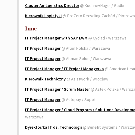
Cluster Air Logistics Director
@ Kuehne+Nagel / Gadki
Kierownik Logistyki
@ PreZero Recycling Zachód / Piotrowo
Inne
IT Project Manager with SAP EWM
@ Cyclad / Warszawa
IT Project Manager
@ Alten Polska / Warszawa
IT Project Manager
@ Altman Solon / Warszawa
IT Project Manager / IT Project Managerka
@ American Hear
Kierownik Techniczny
@ Asistwork / Wrocław
IT Project Manager / Scrum Master
@ Astek Polska / Warsz
IT Project Manager
@ Autopay / Sopot
IT Project Manager / Cloud Program / Solutions Developm
Warszawa
Dyrektor/ka IT ds. Technologii
@ Benefit Systems / Warsz