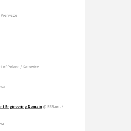
 Pierwsze
t of Poland / Katowice
awa
ent Engineering Domain
@ B3B.net /
awa