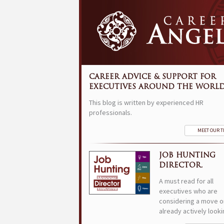
CAREER ADVICE & SUPPORT FOR
EXECUTIVES AROUND THE WORLD
This blog is written by experienced HR
professionals.
MEET OUR 
JOB HUNTING
DIRECTOR.
A must read for all
executives who are
considering a move o
already actively looki