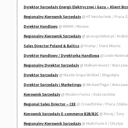
Dyrektor Sprzedaży Energii Elektrycznej i Gazu – Klient Bi
Regionalny Kierownik Sprzedaży
@ HT Heiztechnik / Praca Z
Dyrektor Handlowy
@ IDMAR / Mosina
Regionalny Kierownik Sprzedaży
@ ipracujzdalnie.pl / Krak
Sales Director Poland & Baltics
@ Kramp / Stare Miasto
Dyrektor Handlowy / Dyrektorka Handlowa
@ Linde Material
Regionalny Dyrektor Sprzedaży
@ Malkom Invest / Warszaw
Dyrektor Sprzedaży
@ Mazda Grupa Wróbel / Długołęka
Dyrektor Sprzedaży i Marketingu
@ Michael Page / Warszaw
Kierownik Sprzedaży
@ Modern Forms / Dobrzechów
Regional Sales Director – CEE
@ CrowdStrike / Praca Zdalna
Kierownik Sprzedaży E-commerce B2B/B2C
@ Moraj / Żory
Regionalny Kierownik Sprzedaży
@ Multi-Form II / Olsztyn