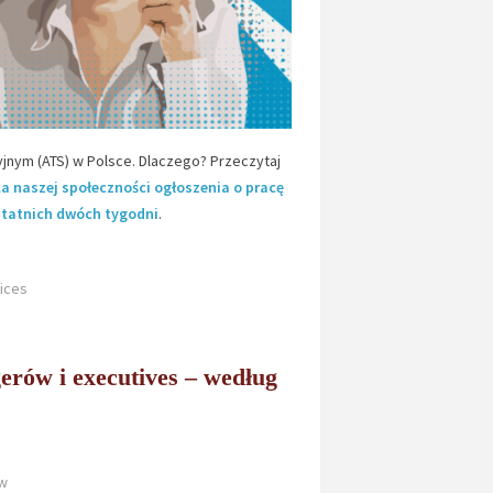
jnym (ATS) w Polsce. Dlaczego? Przeczytaj
la naszej społeczności ogłoszenia o pracę
statnich dwóch tygodni
.
ices
rów i executives – według
w