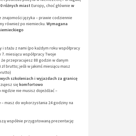
10 różnych miast
Europy, choć głównie
w
e znajomości języka – prawie codziennie
emy również po niemiecku.
Wymagana
niemieckiego
y i stażu z nami (po każdym roku współpracy
(w 7. miesiącu współpracy Twoje
 że przepracujesz 88 godzin w danym
ł brutto; jeśli w jakimś miesiącu masz
rutto)
wych szkoleniach i wyjazdach za granicę
zujesz się
komfortowo
o nigdzie nie musisz dojeżdżać –
e
– masz do wykorzystania 24 godziny na
aszą wspólnie przygotowaną prezentację: