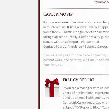
DOWNLOAD E
CAREER MOVE?
If you are an executive who considers a chan
in touch with us. If time allows*, we will happi
you a free 20-30 min Google Meet consultatio
strings attached. Really. Confidentiality guar
Bonus: written CV Report! Please email:
Contact@CareerAngels.eu / Subject: Career.
* we will always go for quality over quantity. I
current work load permits, we'll make non-bil
time for you.
FREE CV REPORT
If you are a manager with at lea
years of professional experien
send us an email with your CV t
Contact@CareerAngels.eu with 
subject “CV Report / Blog”. You w