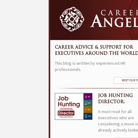
CAREER ADVICE & SUPPORT FOR
EXECUTIVES AROUND THE WORLD
This blog is written by experienced HR
professionals.
MEET OUR 
JOB HUNTING
DIRECTOR.
A must read for all
executives who are
considering a move o
already actively looki