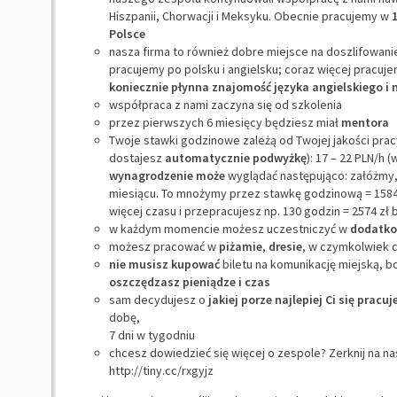
Hiszpanii, Chorwacji i Meksyku. Obecnie pracujemy w
Polsce
nasza firma to również dobre miejsce na doszlifowani
pracujemy po polsku i angielsku; coraz więcej pracuj
koniecznie płynna znajomość języka angielskiego i 
współpraca z nami zaczyna się od szkolenia
przez pierwszych 6 miesięcy będziesz miał
mentora
Twoje stawki godzinowe zależą od Twojej jakości prac
dostajesz
automatycznie podwyżkę
): 17 – 22 PLN/h 
wynagrodzenie może
wyglądać następująco: załóżmy,
miesiącu. To mnożymy przez stawkę godzinową = 1584 z
więcej czasu i przepracujesz np. 130 godzin = 2574 zł b
w każdym momencie możesz uczestniczyć w
dodatko
możesz pracować w
piżamie
,
dresie
, w czymkolwiek c
nie musisz kupować
biletu na komunikację miejską, b
oszczędzasz pieniądze i czas
sam decydujesz o
jakiej porze najlepiej Ci się pracuj
dobę,
7 dni w tygodniu
chcesz dowiedzieć się więcej o zespole? Zerknij na n
http://tiny.cc/rxgyjz