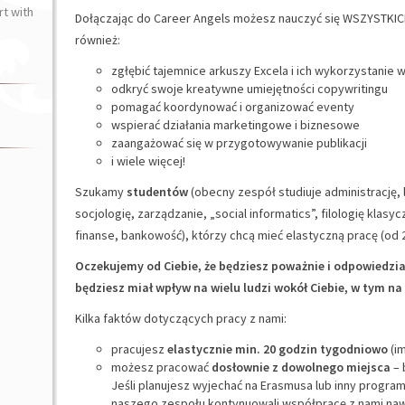
t with
Dołączając do Career Angels możesz nauczyć się WSZYSTKIC
również:
zgłębić tajemnice arkuszy Excela i ich wykorzystanie w 
odkryć swoje kreatywne umiejętności copywritingu
pomagać koordynować i organizować eventy
wspierać działania marketingowe i biznesowe
zaangażować się w przygotowywanie publikacji
i wiele więcej!
Szukamy
studentów
(obecny zespół studiuje administrację,
socjologię, zarządzanie, „social informatics”, filologię klasyc
finanse, bankowość), którzy chcą mieć elastyczną pracę (od 
Oczekujemy od Ciebie, że będziesz poważnie i odpowiedzia
będziesz miał wpływ na wielu ludzi wokół Ciebie, w tym na
Kilka faktów dotyczących pracy z nami:
pracujesz
elastycznie min. 20 godzin tygodniowo
(im
możesz pracować
dosłownie z dowolnego miejsca
– 
Jeśli planujesz wyjechać na Erasmusa lub inny progr
naszego zespołu kontynuowali współpracę z nami naw