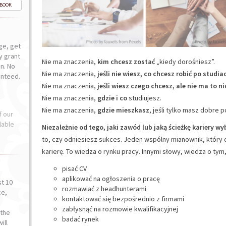
-BOOK
ge, get
ly grant
Nie ma znaczenia,
kim chcesz zostać
„kiedy dorośniesz”.
n. No
Nie ma znaczenia,
jeśli nie wiesz, co chcesz robić po studia
anteed.
Nie ma znaczenia,
jeśli wiesz czego chcesz, ale nie ma to n
Nie ma znaczenia,
gdzie i co
studiujesz.
Nie ma znaczenia,
gdzie mieszkasz
, jeśli tylko masz dobre 
f our
lable
Niezależnie od tego, jaki zawód lub jaką ścieżkę kariery wy
to, czy odniesiesz sukces. Jeden wspólny mianownik, który o
karierę. To wiedza o rynku pracy. Innymi słowy, wiedza o tym, 
pisać CV
aplikować na ogłoszenia o pracę
st 10
rozmawiać z headhunterami
ce,
kontaktować się bezpośrednio z firmami
o
zabłysnąć na rozmowie kwalifikacyjnej
the
badać rynek
ill