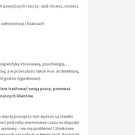
H powyższych rzeczy. Jeśli chcesz, możesz
administracji i finansach
 lingwistykę stosowaną, psychologię,
zną; a w przeszłości także m.in. architekturę,
20 godzin tygodniowo).
lnie traktować swoją pracę, ponieważ
 naszych klientów.
 więcej pracujesz tym wyższe są stawki)
bez potrzeby marnowania czasu na dojazdy!
am wymiany – nie ma problemu! Członkowie
et podczas pobytu w Niemczech, Portugalii,