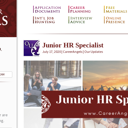
Junior HR Specialist
.
July 17, 2020 | CareerAngels |
Our Updates
TEAM
r are
ng.