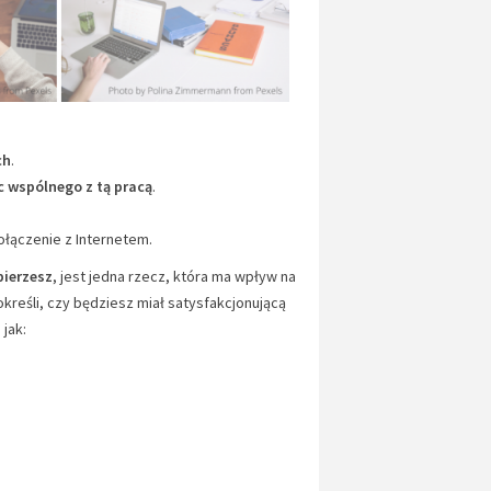
ch
.
ic wspólnego z tą pracą
.
połączenie z Internetem.
bierzesz
, jest jedna rzecz, która ma wpływ na
kreśli, czy będziesz miał satysfakcjonującą
jak: