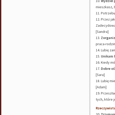
10.
Wydziel 
mieszkasz, b
11. Potrzeb
12. Przez ja
Zadecydował
[Sandra]
13.
Zorganiz
praca-rodzi
14. Lubię za
15.
Unikam l
16. Kiedy mó
17.
Dobre oś
[Sara]
18. Lubię mi
[Adam]
19. Przeszła
tych, które 
Rzeczywist
20.
Trzymam 