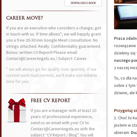
DOWNLOAD E-BOOK
CAREER MOVE?
If you are an executive who considers a change, get
in touch with us. If time allows*, we will happily grant
Praca zdal
you a free 20-30 min Google Meet consultation. No
rozwiązanie
strings attached. Really. Confidentiality guaranteed.
Bonus: written CV Report! Please email:
dzielimy się
Contact@CareerAngels.eu / Subject: Career.
naszego po
z naszej niez
* we will always go for quality over quantity. If our
current work load permits, we'll make non-billable
To, co dla n
time for you.
sobie z tym
dziwne, ale
FREE CV REPORT
If you are a manager with at least 10
Przygotuj s
years of professional experience,
1. Choć to k
send us an email with your CV to
jestem w sta
Contact@CareerAngels.eu with the
ubieram.
Duż
subject “CV Report / Blog”. You will