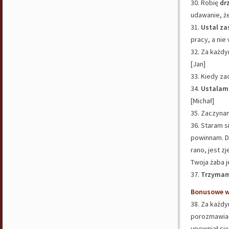
30. Robię
dr
udawanie, że
31.
Ustal z
pracy, a nie
32. Za każd
[Jan]
33. Kiedy za
34.
Ustalam
[Michał]
35. Zaczyna
36. Staram 
powinnam. Dl
rano, jest z
Twoja żaba j
37.
Trzymam 
Bonusowe w
38. Za każdy
porozmawiać
upewniał się