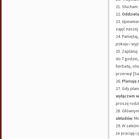
21. Słucham 
22.
Oddziela
23. Upewnia
zajęć naszej
24. Pamiętaj
pokoju i wyj
25. Zaplanuj
do 7 godzin,
herbatę, ot
przerwą! [Sa
26.
Planuję 
27. Gdy plan
wyłączam ws
proszę rodzi
28. Głównym 
układów
: M
29. W zależn
że pracuję i 