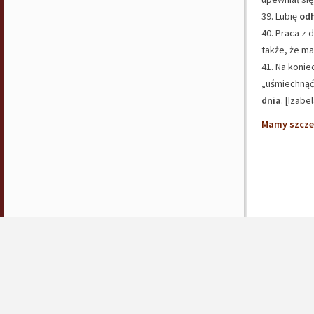
39. Lubię
odh
40. Praca z
także, że ma
41. Na konie
„uśmiechnąć 
dnia
. [Izabel
Mamy szczer