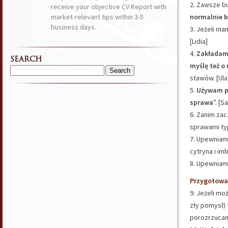
2. Zawsze bu
receive your objective CV Report with
market-relevant tips within 3-5
normalnie b
business days.
3. Jeżeli m
[Lidia]
4.
Zakładam 
SEARCH
myślę też o
Search
stawów. [Ula
for:
5.
Używam 
sprawa
”. [S
6. Zanim za
sprawami typ
7. Upewniam
cytryna i imb
8. Upewniam
Przygotowa
9. Jeżeli mo
zły pomysł) 
porozrzucan