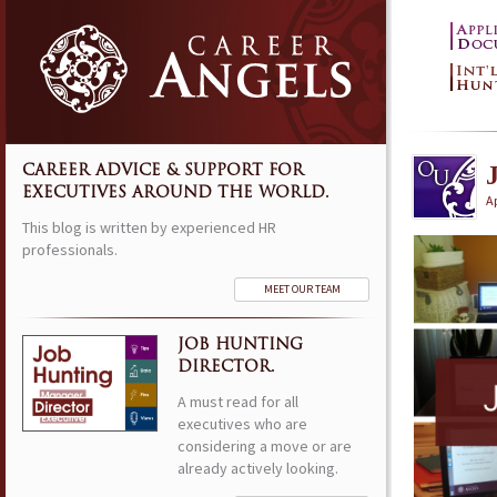
CAREER ADVICE & SUPPORT FOR
EXECUTIVES AROUND THE WORLD.
Ap
This blog is written by experienced HR
professionals.
MEET OUR TEAM
JOB HUNTING
DIRECTOR.
A must read for all
executives who are
considering a move or are
already actively looking.