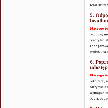
teraz lub w 
5. Odpo
headhu
Dlaczego to
rozmowy
mo
branży lub s
zaangażowan
profesjonal
6. Popr
udostęp
Dlaczego to
rekruterzy n
otrzymania 
wymagań moż
budujące zau