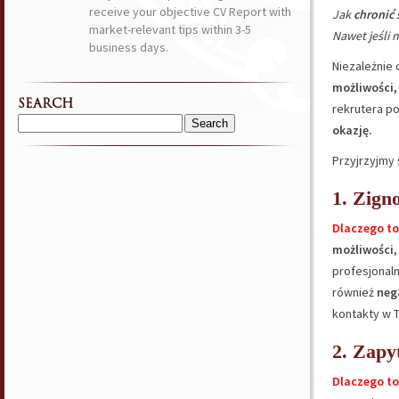
receive your objective CV Report with
Jak
chronić 
market-relevant tips within 3-5
Nawet jeśli 
business days.
Niezależnie 
możliwości,
SEARCH
rekrutera p
okazję.
Search
for:
Przyjrzyjmy 
1. Zign
Dlaczego to
możliwości
profesjonal
również
neg
kontakty w T
2. Zapy
Dlaczego to