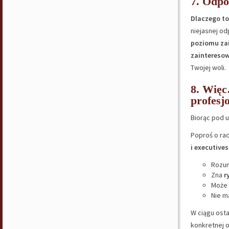
7. Odpo
Dlaczego to
niejasnej o
poziomu zai
zainteresow
Twojej woli.
8. Więc
profesjo
Biorąc pod u
Poproś o ra
i executives
Rozu
Zna
r
Może 
Nie m
W ciągu osta
konkretnej 