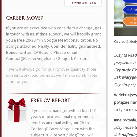
DOWNLOAD E-BOOK
CAREER MOVE?
If you are an executive who considers a change, get
in touch with us. If time allows*, we will happily grant
you a free 20-30 min Google Meet consultation. No
Co zrobić, kie
strings attached. Really. Confidentiality guaranteed.
Bonus: written CV Report! Please email:
„
Czy ta
wiad
Contact@CareerAngels.eu / Subject: Career.
przyszłości?
* we will always go for quality over quantity. If our
Czy moje CV 
current work load permits, we'll make non-billable
Jak wiarygo
time for you.
Czy chcę się
W dzisiejsz
FREE CV REPORT
potężne nar
to tylko oka
If you are a manager with at least 10
years of professional experience,
Inne pytania
send us an email with your CV to
„
Czy może t
Contact@CareerAngels.eu with the
Jak
najlepie
subject “CV Report / Blog”. You will