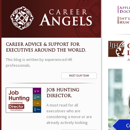
CAREER ADVICE & SUPPORT FOR
EXECUTIVES AROUND THE WORLD.
This blog is written by experienced HR
Ju
professionals.
MEET OUR TEAM
JOB HUNTING
DIRECTOR.
A must read for all
executives who are
considering a move or are
already actively looking.