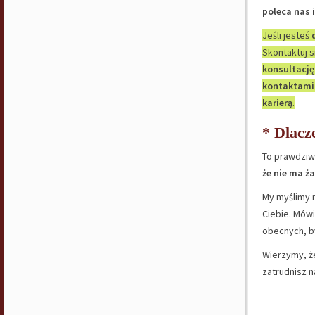
poleca nas 
Jeśli jesteś
Skontaktuj 
konsultację
kontaktami
karierą
.
* Dlacz
To prawdziw
że nie ma ż
My myślimy n
Ciebie. Mówi
obecnych, b
Wierzymy, że
zatrudnisz n