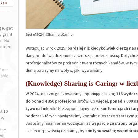
-BOOK
ge, get
ly grant
Best of 2024: #SharingIsCaring
n. No
anteed.
Wstępując w rok 2025,
bardziej niż kiedykolwiek cieszą nas
n
danymi i doświadczeniem z szerszą społecznością. Dotychcz
profesjonalistów za pośrednictwem różnych kanałów, w tym
f our
dumą patrzymy na wpływ, jaki wywarliśmy.
lable
(Knowledge) Sharing is Caring: w licz
W 2024 roku zorganizowaliśmy imponującą liczbę
116 wydarz
do ponad 4 350 profesjonalistów
. Co więcej,
ponad 7 000 o
żywo
na LinkedIn! Nie zapominajmy też o
konferencjach
i
tar
st 10
podczas których nawiązaliśmy kontakt z jeszcze szerszym g
ce,
Jesteśmy niezmiernie wdzięczni za
wsparcie ze strony organ
o
the
i z niecierpliwością czekamy, by
kontynuować tę współpracę
ill