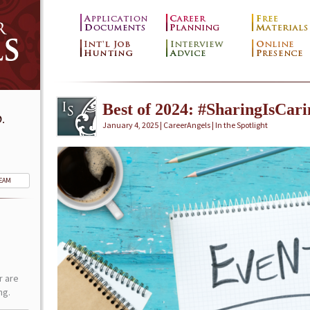
Best of 2024: #SharingIsCari
.
January 4, 2025 | CareerAngels |
In the Spotlight
TEAM
r are
ng.