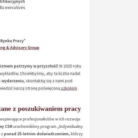
ifikacyjnych
dla executives
o Rynku Pracy
”
ing & Advisory Group
mizmem patrzymy w przyszłość
! W 2025 roku
wykładów. Chcielibyśmy, aby ta liczba nadal
m wydarzeniu
, skontaktuj się z nami pod
wiedzić naszą stronę poświęconą
szkołom
ązane z poszukiwaniem pracy
spierające profesjonalistów w ich rozwoju
ywy CSR
uruchomiliśmy program „Indywidualny
 z
ponad 25-letnim doświadczeniem
, którzy