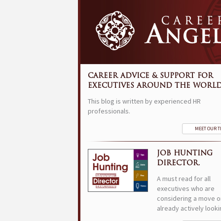
CAREER ADVICE & SUPPORT FOR
EXECUTIVES AROUND THE WORLD
This blog is written by experienced HR
professionals.
MEET OUR 
JOB HUNTING
DIRECTOR.
A must read for all
executives who are
considering a move o
already actively looki