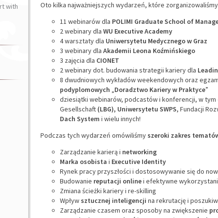
Oto kilka najważniejszych wydarzeń, które zorganizowaliśmy
t with
11 webinarów dla
POLIMI Graduate School of Manag
2 webinary dla
WU Executive Academy
4 warsztaty dla
Uniwersytetu Medycznego w Graz
3 webinary dla
Akademii Leona Koźmińskiego
3 zajęcia dla
CIONET
2 webinary dot. budowania strategii kariery dla
Leadi
8 dwudniowych wykładów weekendowych oraz egzam
podyplomowych
„
Doradztwo Kariery w Praktyce
”
dziesiątki webinarów, podcastów i konferencji, w tym
Gesellschaft
(LBG), Uniwersytetu SWPS
, Fundacji Ro
Dach System
i wielu innych!
Podczas tych wydarzeń omówiliśmy
szeroki zakres temató
Zarządzanie karierą i
networking
Marka osobista
i
Executive
Identity
Rynek pracy przyszłości i dostosowywanie się do no
Budowanie
reputacji online
i efektywne wykorzystan
Zmiana ścieżki kariery i re-skilling
Wpływ
sztucznej inteligencji
na rekrutację i poszuki
Zarządzanie czasem oraz sposoby na zwiększenie
pr