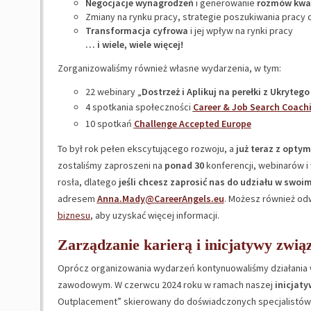
Negocjacje wynagrodzeń
i generowanie
rozmów kwal
Zmiany na rynku pracy, strategie poszukiwania pracy 
Transformacja cyfrowa
i jej wpływ na rynki pracy
… i wiele, wiele więcej!
Zorganizowaliśmy również własne wydarzenia, w tym:
22 webinary „
Dostrzeż i Aplikuj na perełki z Ukryteg
4 spotkania społeczności
Career & Job Search Coach
10 spotkań
Challenge Accepted Europe
To był rok pełen ekscytującego rozwoju, a
już teraz z opty
zostaliśmy zaproszeni na
ponad 30
konferencji, webinarów i 
rosła, dlatego
jeśli chcesz zaprosić nas do udziału w swoi
adresem
Anna.Mady@CareerAngels.eu
. Możesz również od
biznesu
, aby uzyskać więcej informacji.
Zarządzanie karierą i inicjatywy zwi
Oprócz organizowania wydarzeń kontynuowaliśmy działania w
zawodowym. W czerwcu 2024 roku w ramach naszej
inicjat
Outplacement” skierowany do doświadczonych specjalistów