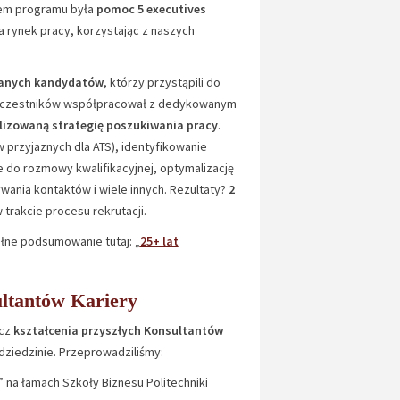
lem programu była
pomoc 5 executives
a rynek pracy, korzystając z naszych
anych kandydatów
, którzy przystąpili do
z uczestników współpracował z dedykowanym
lizowaną strategię poszukiwania pracy
.
przyjaznych dla ATS), identyfikowanie
do rozmowy kwalifikacyjnej, optymalizację
ywania kontaktów i wiele innych. Rezultaty?
2
w trakcie procesu rekrutacji.
ełne podsumowanie tutaj: „
25+ lat
ultantów Kariery
ecz
kształcenia przyszłych Konsultantów
 dziedzinie. Przeprowadziliśmy:
 na łamach Szkoły Biznesu Politechniki