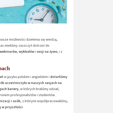
asze możliwości dzielenia się wiedzą,
as mieliśmy zaszczyt dotrzeć do
webinarów
,
wykładów
i
sesji na żywo
, i z
bach
eń
w języku polskim i angielskim i
dotarliśmy
sób uczestniczyło w naszych sesjach na
gach kariery
, w których braliśmy udział,
ronem profesjonalistów i studentów.
izacji i osób
, z którymi współpracowaliśmy,
 w przyszłości
.