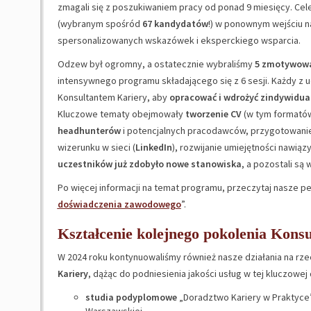
zmagali się z poszukiwaniem pracy od ponad 9 miesięcy. Ce
(wybranym spośród
67 kandydatów
!) w ponownym wejściu n
spersonalizowanych wskazówek i eksperckiego wsparcia.
Odzew był ogromny, a ostatecznie wybraliśmy
5 zmotywow
intensywnego programu składającego się z 6 sesji. Każdy 
Konsultantem Kariery, aby
opracować i wdrożyć zindywidua
Kluczowe tematy obejmowały
tworzenie CV
(w tym formatów 
headhunterów
i potencjalnych pracodawców, przygotowanie 
wizerunku w sieci (
LinkedIn
), rozwijanie umiejętności nawiąz
uczestników już zdobyło nowe stanowiska
, a pozostali są 
Po więcej informacji na temat programu, przeczytaj nasze p
doświadczenia zawodowego
”.
Kształcenie kolejnego pokolenia Kons
W 2024 roku kontynuowaliśmy również nasze działania na rz
Kariery
, dążąc do podniesienia jakości usług w tej kluczowej
studia podyplomowe
„Doradztwo Kariery w Praktyce”