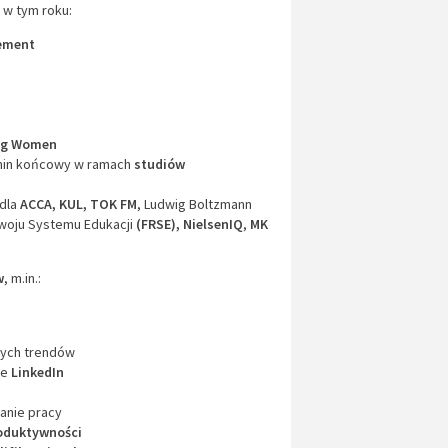
 w tym roku:
ement
ng Women
in końcowy w ramach
studiów
 dla
ACCA, KUL,
TOK FM
, Ludwig Boltzmann
zwoju Systemu Edukacji
(FRSE),
NielsenIQ
,
MK
w
, m.in.:
wych trendów
ie
LinkedIn
wanie pracy
oduktywności