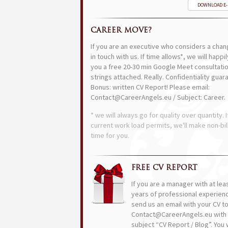
DOWNLOAD E
CAREER MOVE?
If you are an executive who considers a chan
in touch with us. If time allows*, we will happi
you a free 20-30 min Google Meet consultatio
strings attached. Really. Confidentiality guar
Bonus: written CV Report! Please email:
Contact@CareerAngels.eu / Subject: Career.
* we will always go for quality over quantity. I
current work load permits, we'll make non-bil
time for you.
FREE CV REPORT
If you are a manager with at lea
years of professional experien
send us an email with your CV t
Contact@CareerAngels.eu with 
subject “CV Report / Blog”. You w