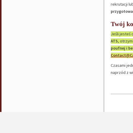
rekrutacji 
przygotowa
Twój ko
Jeśli jeste
ATS
, otrzym
poufnej i be
Contact@Ca
Czasami jedn
naprzód z wi