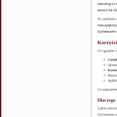
zwrotną
na t
wraca na r
To zaufanie 
rzeczywisty
systemami 
Korzyśc
CV zgodne 
Zwięk
Upewn
Konku
Oszc
Aplik
Co najważni
Dlaczego 
Cykle rekrut
Sezonowe sp