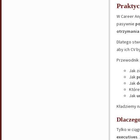
Praktyc
W Career An
pasywnie
po
otrzymania
Dlatego stw
aby ich CV 
Przewodnik 
Jak z
Jak
p
Jak
d
Które
Jak
u
Kładziemy na
Dlaczego
Tylko w ciąg
executives
.