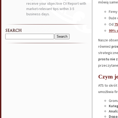
mówią same 
receive your objective CV Report with
market-relevant tips within 3-5
Firmy
business days.
Duże 
Od
7
99% d
SEARCH
Search
Nasze obser
for:
również
prz
strategiczne
prostu nie 
przeczytane
Czym je
ATS to skró
umożliwia f
Groma
Kateg
Anali
Dopas