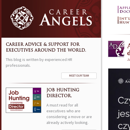
CAREER ADVICE & SUPPORT FOR
EXECUTIVES AROUND THE WORLD.
This blog is written by experienced HR
J
professionals.
MEET OUR TEAM
JOB HUNTING
DIRECTOR.
A must read for all
executives who are
considering a move or are
already actively looking.