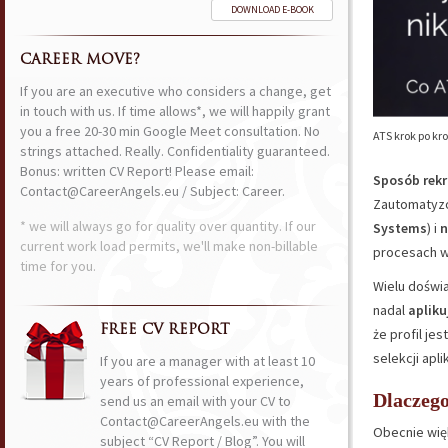
DOWNLOAD E-BOOK
CAREER MOVE?
If you are an executive who considers a change, get
in touch with us. If time allows*, we will happily grant
you a free 20-30 min Google Meet consultation. No
ATS krok po kr
strings attached. Really. Confidentiality guaranteed.
Bonus: written CV Report! Please email:
Sposób rekr
Contact@CareerAngels.eu / Subject: Career.
Zautomatyzo
* we will always go for quality over quantity. If our
Systems
) i
n
current work load permits, we'll make non-billable
procesach we
time for you.
Wielu dośw
nadal
apliku
FREE CV REPORT
że profil je
selekcji apl
If you are a manager with at least 10
years of professional experience,
Dlaczego
send us an email with your CV to
Contact@CareerAngels.eu with the
Obecnie wi
subject “CV Report / Blog”. You will