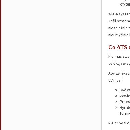
kryte
Wiele syst
Jeśli system
niezależnie
nieumyślnie 
Co ATS o
Nie musisz u
selekcji w 
Aby zwiększ
CV musi:
Być
c
Zawi
Przes
Być
d
formi
Nie chodzi o